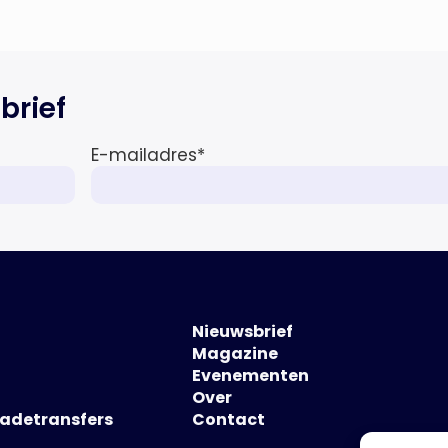
tussen de verschillende zakelijke
verzekeringsproducten sinds de
lancering van het rapport in 2024
en de groeiende behoefte aan
een holistische risicobeoordeling,
brief
zo blijkt uit het Market Pulse
Report voor het eerste kwartaal
E-mailadres
*
van 2026 De bedrijfsmatige […]
Nieuwsbrief
Magazine
Evenementen
Over
hadetransfers
Contact