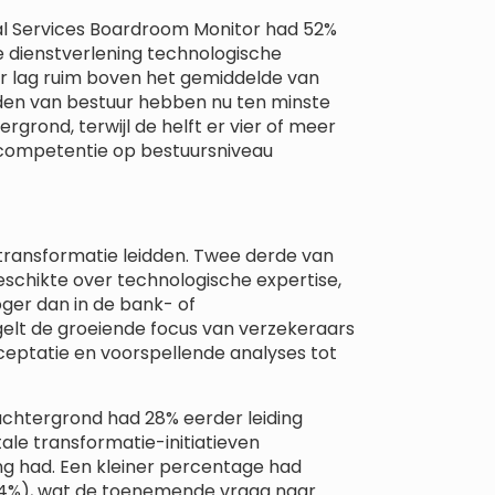
al Services Boardroom Monitor had 52%
le dienstverlening technologische
fer lag ruim boven het gemiddelde van
 raden van bestuur hebben nu ten minste
rond, terwijl de helft er vier of meer
e competentie op bestuursniveau
transformatie leidden. Twee derde van
eschikte over technologische expertise,
ger dan in de bank- of
lt de groeiende focus van verzekeraars
ceptatie en voorspellende analyses tot
htergrond had 28% eerder leiding
ale transformatie-initiatieven
ng had. Een kleiner percentage had
 (4%), wat de toenemende vraag naar