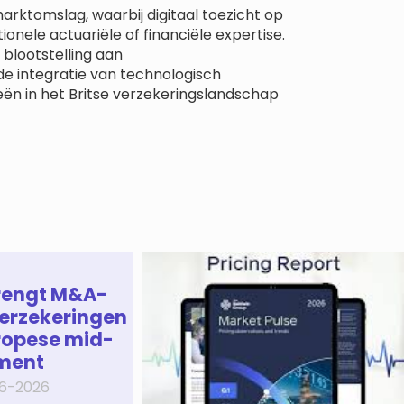
rktomslag, waarbij digitaal toezicht op
ionele actuariële of financiële expertise.
blootstelling aan
de integratie van technologisch
ën in het Britse verzekeringslandschap
rengt M&A-
erzekeringen
ropese mid-
ment
6-2026