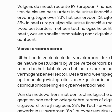
Volgens de meest recente EY European Financi
van de nieuwe bestuurders in de Britse financië
ervaring, tegenover 36% het jaar ervoor. Dit cij
35% in heel Europa. Bijna alle Britse financiële
twee bestuurders met een technologische achterg
heeft, wat een snelle verschuiving naar digital
aantoont.
Verzekeraars voorop
Uit het onderzoek bleek dat verzekeraars deze 
de nieuwe bestuurders bij Britse verzekeraars b
meer dan het dubbele van het jaar ervoor en ho
vermogensbeheersector. Deze trend weerspiege
op technologie-integratie, van AI-gestuurde ac
claimautomatisering en cyberweerbaarheid.
Van de medewerkers met een technologische ac
gegeven aan technologiegerichte teams of digit
uitgevoerd, terwijl nog eens 28% FinTech-ervari
gewerkt in IT-systemen (8%) of cybersecurity