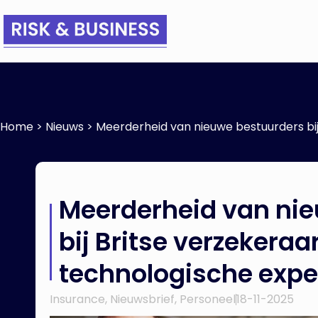
Home
>
Nieuws
>
Meerderheid van nieuwe bestuurders bij
Meerderheid van ni
bij Britse verzekeraa
technologische expe
Insurance
,
Nieuwsbrief
,
Personeel
18-11-2025