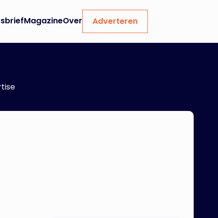
sbrief
Magazine
Over
Adverteren
tise