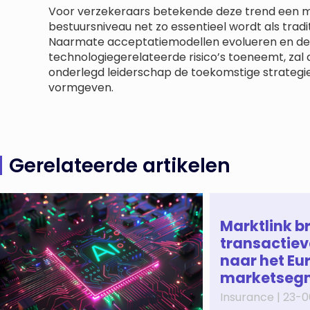
Voor verzekeraars betekende deze trend een ma
bestuursniveau net zo essentieel wordt als tradit
Naarmate acceptatiemodellen evolueren en de 
technologiegerelateerde risico’s toeneemt, zal 
onderlegd leiderschap de toekomstige strategie
vormgeven.
Gerelateerde artikelen
Marktlink b
transactiev
naar het Eu
marketseg
Insurance |
23-0