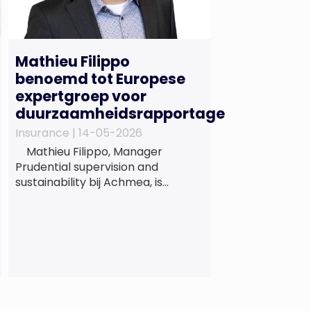
Mathieu Filippo
benoemd tot Europese
expertgroep voor
duurzaamheidsrapportage
Insurance |
14-05-2026
Mathieu Filippo, Manager
Prudential supervision and
sustainability bij Achmea, is
benoemd tot lid van de Europese
expertgroep EFRAG (EFRAG SR
TEG). Een belangrijke erkenning
van zijn expertise én kennis die hij
voor de Nederlandse
verzekeringssector zal inbrengen
bij de ontwikkeling van Europese
regels voor