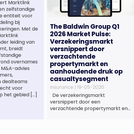
ert Marktlink
een zelfstandige
e entiteit voor
eling bij
The Baldwin Group Q1
keringen. Met de
2026 Market Pulse:
arktlink
Verzekeringsmarkt
nder leiding van
versnippert door
mt, breidt
lfstandige
verzachtende
 rond overnames
propertymarkt en
st M&A-advies
aanhoudende druk op
mers,
casualtysegment
n dealteams
Insurance |
19-05-2026
recht voor
p het gebied […]
De verzekeringsmarkt
versnippert door een
verzachtende propertymarkt en
aanhoudende druk op het
casualtysegment. Nieuwe
gegevens tonen de divergentie