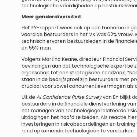
technologische vaardigheden op bestuursnivea
Meer genderdiversiteit
Het EY-rapport wees ook op een toename in gen
vaardige bestuurders in het VK was 62% vrouw, 
technisch ervaren bestuursleden in de financië
en 55% man.
Volgens Martina Keane, directeur Financial Servi
bevindingen aan dat technologische expertise z
eigenschap tot een strategische noodzaak. “Na
staan ​​in de bedrijfsgroei zijn bestuurders met 
cruciaal voor zowel concurrentievermogen als 
Uit de
AI Confidence Pulse Survey
van EY blijkt 
bestuurders in de financiële dienstverlening van
het managen van technologiegerelateerde risic
uitdagingen het hoofd te bieden. Als reactie hi
investeringen in risicobeoordelingen en train
rond opkomende technologieën te versterken.