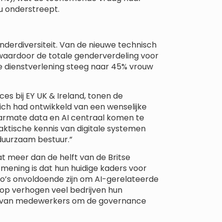
u onderstreept.
derdiversiteit. Van de nieuwe technisch
waardoor de totale genderverdeling voor
le dienstverlening steeg naar 45% vrouw
ces bij EY UK & Ireland, tonen de
ich had ontwikkeld van een wenselijke
armate data en AI centraal komen te
praktische kennis van digitale systemen
duurzaam bestuur.”
dat meer dan de helft van de Britse
 mening is dat hun huidige kaders voor
o’s onvoldoende zijn om AI-gerelateerde
erop verhogen veel bedrijven hun
ing van medewerkers om de governance