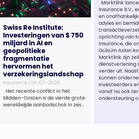
Marktlink lance
Insurance B.V., 
en onafhankelijk
advies en bemidd
Swiss Re Institute:
transactieverze
Investeringen van $ 750
oprichting van M
miljard in AI en
Insurance, die o
geopolitieke
Gülsüm Aslan ko
Marktlink zijn ze
fragmentatie
dienstverlening
hervormen het
verder uit. Naa
verzekeringslandschap
kunnen onderne
Insurance |
14-07-2026
investeerders e
Het recente conflict in het
vanaf nu ook te
Midden-Oosten is de vierde grote
ondersteuning o
wereldwijde aanbodschok in zes
jaar tijd, die de economische
activiteit vertraagt, de inflatie
verhoogt en een bredere
verschuiving naar een meer
gefragmenteerde