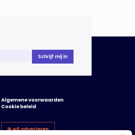
duurzaamheidsrapportages. De
expertgroep helpt de Europese
Commissie bij het ontwikkelen van
[…]
Algemene voorwaarden
Cookie beleid
Ik wil adverteren