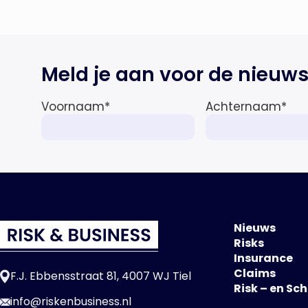
wereldeconomie versterkt. Tegen
deze achtergrond zal de groei van
de totale premie-inkomsten
wereldwijd naar verwachting
Meld je aan voor de nieuws
afnemen tot 1,3% in reële termen
in […]
Voornaam
*
Achternaam
*
Nieuws
Risks
Insurance
Claims
F.J. Ebbensstraat 81, 4007 WJ Tiel
Risk – en Sc
info@riskenbusiness.nl