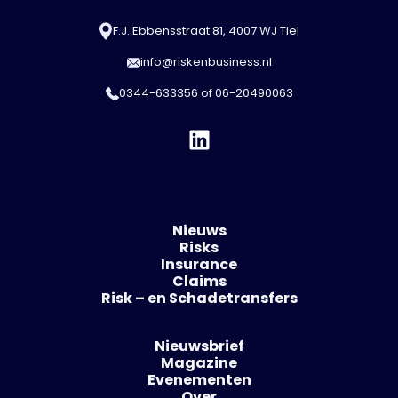
F.J. Ebbensstraat 81, 4007 WJ Tiel
info@riskenbusiness.nl
0344-633356
of
06-20490063
Nieuws
Risks
Insurance
Claims
Risk – en Schadetransfers
Nieuwsbrief
Magazine
Evenementen
Over