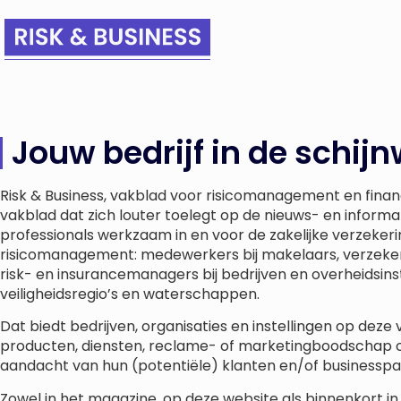
Jouw bedrijf in de schij
Risk & Business, vakblad voor risicomanagement en financi
vakblad dat zich louter toelegt op de nieuws- en inform
professionals werkzaam in en voor de zakelijke verzeker
risicomanagement: medewerkers bij makelaars, verzeke
risk- en insurancemanagers bij bedrijven en overheidsins
veiligheidsregio’s en waterschappen.
Dat biedt bedrijven, organisaties en instellingen op dez
producten, diensten, reclame- of marketingboodschap 
aandacht van hun (potentiële) klanten en/of businesspa
Zowel in het magazine, op deze website als binnenkort in 