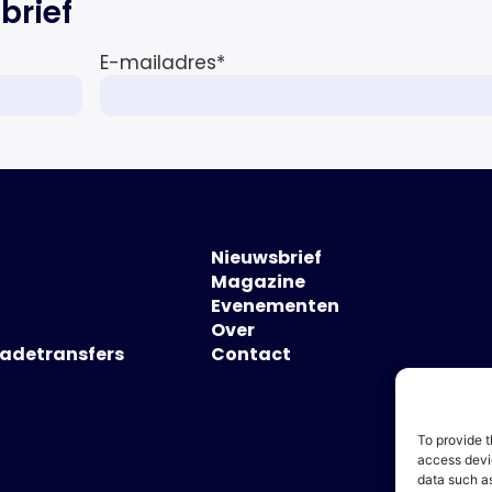
brief
E-mailadres
*
Nieuwsbrief
Magazine
Evenementen
Over
hadetransfers
Contact
To provide t
access devic
data such as