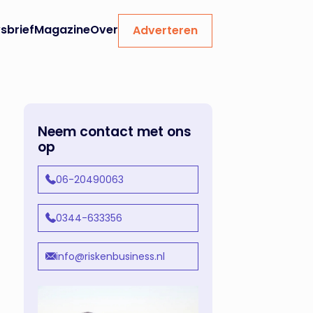
sbrief
Magazine
Over
Adverteren
Neem contact met ons
op
06-20490063
0344-633356
info@riskenbusiness.nl