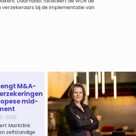
makers. Daarnaast faciliteert de WDR de
n verzekeraars bij de implementatie van
rengt M&A-
erzekeringen
ropese mid-
ment
6-2026
ert Marktlink
een zelfstandige