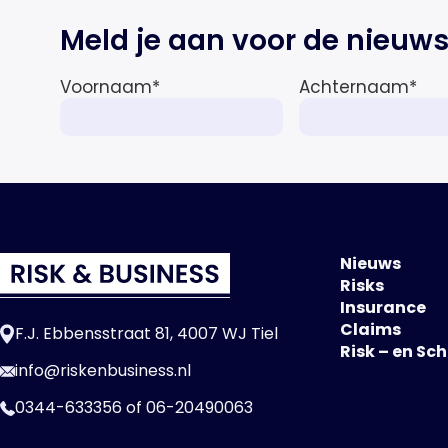
deze achtergrond zal de groei van
de totale premie-inkomsten
Meld je aan voor de nieuws
wereldwijd naar verwachting
afnemen tot 1,3% in reële termen
Voornaam
*
Achternaam
*
in […]
Nieuws
Risks
Insurance
Claims
F.J. Ebbensstraat 81, 4007 WJ Tiel
Risk – en Sc
info@riskenbusiness.nl
0344-633356
of
06-20490063