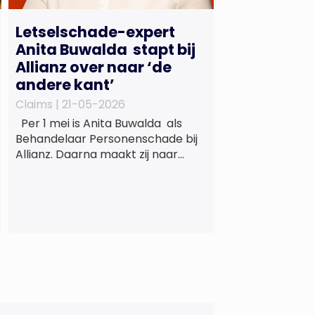
Letselschade-expert
Anita Buwalda stapt bij
Allianz over naar ‘de
andere kant’
Claims |
21-05-2026
Per 1 mei is Anita Buwalda als
Behandelaar Personenschade bij
Allianz. Daarna maakt zij naar
jarenlang voor
letslschadeslachtoffers te
hebben gewerkt over maar ‘de
betalende kant’ De afgelopen 3,5
jaar was zij als zelfstandig
letselschade-expert werkzaam
onder de naam van Buwalda
Letselschade, waarin zij onder
meer werkzaam was voor ZLM,
Ard Korevaar Personenschade,