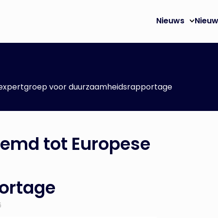
Nieuws
Nieuw
 expertgroep voor duurzaamheidsrapportage
oemd tot Europese
ortage
6