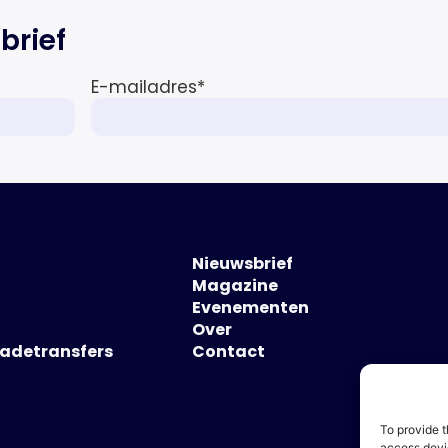
sciences sector en de […]
brief
E-mailadres
*
Nieuwsbrief
Magazine
Evenementen
Over
hadetransfers
Contact
To provide t
access devic