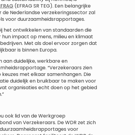
EFRAG
(EFRAG SR TEG). Een belangrijke
oor de Nederlandse verzekeringssector zal
gels voor duurzaamheidsrapportages.
j het ontwikkelen van standaarden die
r hun impact op mens, milieu en klimaat
bedrijven. Met als doel ervoor zorgen dat
ijkbaar is binnen Europa.
n aan duidelijke, werkbare en
mheidsrapportage. “Verzekeraars zien
ële keuzes met elkaar samenhangen. Die
tie duidelijk en bruikbaar te maken voor
 wat organisaties echt doen op het gebied
.”
eu ook lid van de Werkgroep
ond van Verzekeraars. De WDR zet zich
aan duurzaamheidsrapportages voor