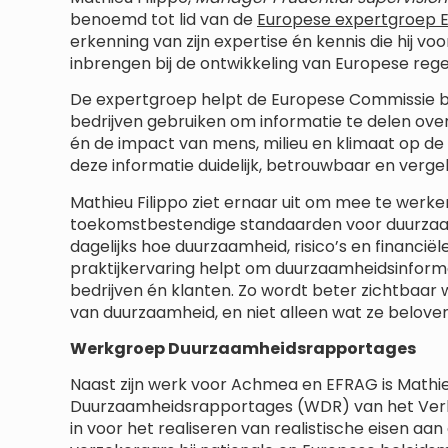
benoemd tot lid van de
Europese expertgroep 
erkenning van zijn expertise én kennis die hij v
inbrengen bij de ontwikkeling van Europese re
De expertgroep helpt de Europese Commissie bi
bedrijven gebruiken om informatie te delen ove
én de impact van mens, milieu en klimaat op de 
deze informatie duidelijk, betrouwbaar en vergel
Mathieu Filippo ziet ernaar uit om mee te werke
toekomstbestendige standaarden voor duurzaa
dagelijks hoe duurzaamheid, risico’s en financi
praktijkervaring helpt om duurzaamheidsinforma
bedrijven én klanten. Zo wordt beter zichtbaar
van duurzaamheid, en niet alleen wat ze beloven
Werkgroep Duurzaamheidsrapportages
Naast zijn werk voor Achmea en EFRAG is Mathi
Duurzaamheidsrapportages (WDR) van het Verb
in voor het realiseren van realistische eisen 