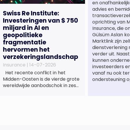
en onafhankelijk
advies en bemidd
Swiss Re Institute:
transactieverze
Investeringen van $ 750
oprichting van M
miljard in AI en
Insurance, die o
geopolitieke
Gülsüm Aslan ko
Marktlink zijn ze
fragmentatie
dienstverlening
hervormen het
verder uit. Naa
verzekeringslandschap
kunnen onderne
Insurance |
14-07-2026
investeerders e
Het recente conflict in het
vanaf nu ook te
Midden-Oosten is de vierde grote
ondersteuning o
wereldwijde aanbodschok in zes
jaar tijd, die de economische
activiteit vertraagt, de inflatie
verhoogt en een bredere
verschuiving naar een meer
gefragmenteerde
wereldeconomie versterkt. Tegen