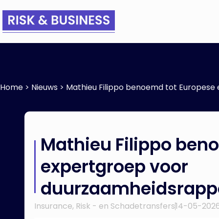
Home
>
Nieuws
>
Mathieu Filippo benoemd tot Europese
Mathieu Filippo ben
expertgroep voor
duurzaamheidsrapp
Insurance
,
Risk - en Schadetransfers
14-05-202