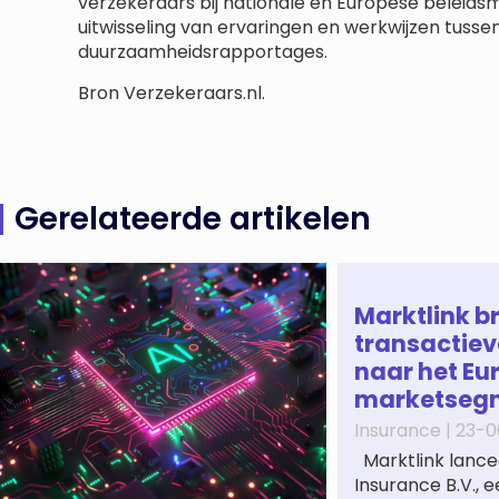
verzekeraars bij nationale en Europese beleids
uitwisseling van ervaringen en werkwijzen tusse
duurzaamheidsrapportages.
Bron Verzekeraars.nl.
Gerelateerde artikelen
Marktlink b
transactiev
naar het Eu
marketseg
Insurance |
23-0
Marktlink lance
Insurance B.V., 