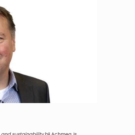
and sustainability
bij Achmea, is