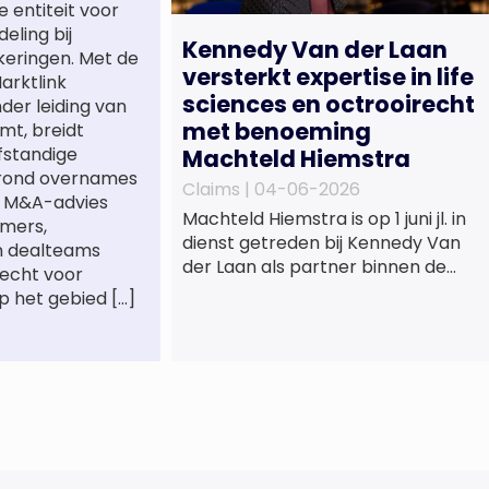
e entiteit voor
eling bij
Kennedy Van der Laan
keringen. Met de
versterkt expertise in life
arktlink
sciences en octrooirecht
nder leiding van
met benoeming
mt, breidt
lfstandige
Machteld Hiemstra
 rond overnames
Claims |
04-06-2026
st M&A-advies
Machteld Hiemstra is op 1 juni jl. in
mers,
dienst getreden bij Kennedy Van
n dealteams
der Laan als partner binnen de
recht voor
praktijkgroep Intellectueel
p het gebied […]
Eigendom. Met haar komst wordt
de life sciences en octrooipraktijk
van het Amsterdamse
advocatenkantoor verder
versterkt. Machteld is
gespecialiseerd in nationale en
internationale wet- en
regelgeving relevant voor de life