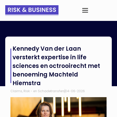
Home
>
Nieuws
>
Kennedy Van der Laan versterkt expertise in
Kennedy Van der Laan
life sciences en octrooirecht met benoeming Machteld
Hiemstra
versterkt expertise in life
sciences en octrooirecht met
benoeming Machteld
Hiemstra
Claims
,
Risk - en Schadetransfers
04-06-2026