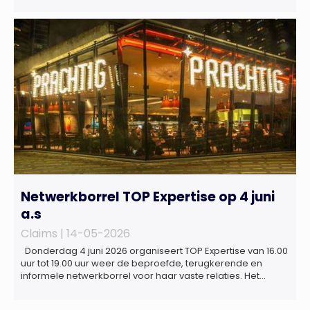
belangrijke erkenning van zijn expertise én kennis die hij
voor de Nederlandse verzekeringssector zal inbrengen bij
de ontwikkeling van Europese regels voor
duurzaamheidsrapportages. De expertgroep helpt de
Europese Commissie bij het ontwikkelen van […]
Netwerkborrel TOP Expertise op 4 juni
a.s
Claims |
14-05-2026
Donderdag 4 juni 2026 organiseert TOP Expertise van 16.00
uur tot 19.00 uur weer de beproefde, terugkerende en
informele netwerkborrel voor haar vaste relaties. Het
evenement vindt plaats bij ‘Prachtig’, de onder de
Erasmusbrug gelegen locatie aan de Willemsplein 77 in