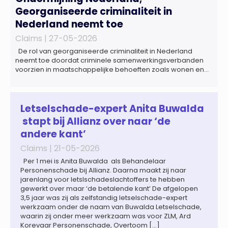
Georganiseerde criminaliteit in
Nederland neemt toe
Claims |
27-05-2026
De rol van georganiseerde criminaliteit in Nederland
neemt toe doordat criminele samenwerkingsverbanden
voorzien in maatschappelijke behoeften zoals wonen en
zorg, doordat burgers en bedrijven een oogje dichtknijpen
en doordat politici en beleidsmakers zich bewust en
onbewust laten manipuleren. Dat staat in het
Dreigingsbeeld Ondermijning Nederland (DON), een
Letselschade-expert Anita Buwalda
rapport geschreven door het Strategisch Kenniscentrum
stapt bij Allianz over naar ‘de
Ondermijnende […]
andere kant’
Claims |
21-05-2026
Per 1 mei is Anita Buwalda als Behandelaar
Personenschade bij Allianz. Daarna maakt zij naar
jarenlang voor letslschadeslachtoffers te hebben
gewerkt over maar ‘de betalende kant’ De afgelopen
3,5 jaar was zij als zelfstandig letselschade-expert
werkzaam onder de naam van Buwalda Letselschade,
waarin zij onder meer werkzaam was voor ZLM, Ard
Korevaar Personenschade, Overtoom […]