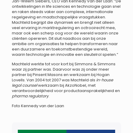
Jan-Willem Siebers, CEO van Kennedy Van der Laan: “De
ontwikkelingen in life sciences en technologie gaan snel
en raken steeds vaker aan complexe, internationale
regelgeving en maatschappelijke vraagstukken.
Machteld begrijpt die dynamiek en brengt niet alleen
veel ervaring in marktregulering en octrooirecht mee,
maar ook een scherp oog voor de wereld waarin onze
cliënten opereren. Dit sluit naadloos aan bij onze
ambitie om organisaties te helpen transformeren naar
een duurzamere en toekomstbestendige wereld,
waarin technologie en innovatie een sleutelrol spelen.”
Machteld werkte tot voor kort bij Simmons & Simmons
waar zij partner was. Daarvoor was zij onder meer
partner bij Pinsent Masons en werkzaam bij Hogan
Lovells. Van 2004 tot 2007 was Machteld als
in-house
legal counsel
werkzaam bij AkzoNobel, met
verantwoordelijkheid voor productaansprakelijkheid en
pharma regulatory
.
Foto Kennedy van der Laan