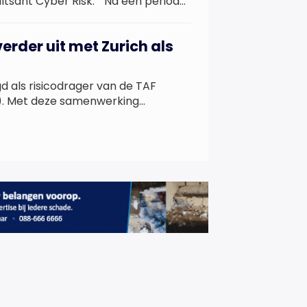
ltsant Cyber Risk. “ Na een periode
rbij ze al volop met het vakgebied
Cyber Risk Consultant in ons team
rder uit met Zurich als
 als risicodrager van de TAF
V). Met deze samenwerking
rktleider op de ORV-markt.“We zijn
pererende verzekeraar als Zurich
 Hollander, algemeen directeur van
 te verbinden achter onze ORV,