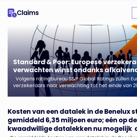
Claims
Standard & Poor: Europese verzekera
verwachten winst ondanks afkalvend
Volgens ratingbureau S&P Global Ratings zullen E
verzekeraars naar verwachting tot het einde van 
solide winstgevendheid laten zien, ondanks een ge
groei.Het bureau stelt dat de beleggingsinkomsten g
verbeteren, hoewel de rendementen beperkt blijv
Kosten van een datalek in de Benelux s
verzekeraars obligaties met een lager rendement, 
gemiddeld 6,35 miljoen euro; eén op de
2022 zijn gekocht, blijven vervangen.”Wij zijn van me
kwaadwillige datalekken nu mogelijk 