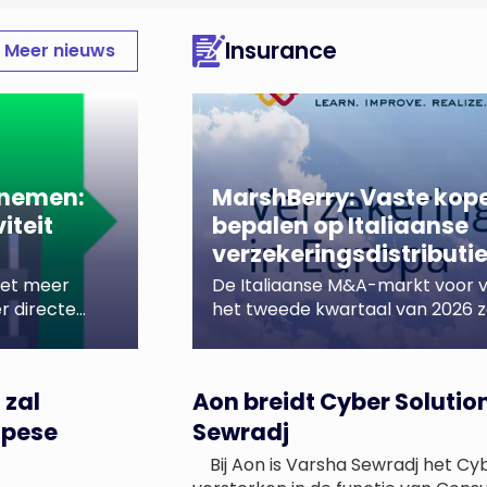
Insurance
Meer nieuws
rnemen:
MarshBerry: Vaste kope
iteit
bepalen op Italiaanse
verzekeringsdistributi
iet meer
De Italiaanse M&A-markt voor ve
r directe
het tweede kwartaal van 2026 z
erzoek
transacties aangekondigd, waar
psos I&O in
kwartaal werd voortgezet. Wide
namen het grootste deel van de
 zal
Aon breidt Cyber Soluti
n tot een
rekening.Net als in eerdere kwar
opese
Sewradj
om aanvullende overnames. Kop
Bij Aon is Varsha Sewradj het Cy