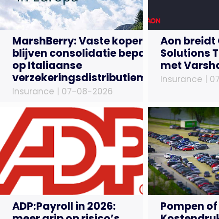
MarshBerry: Vaste kopers
Aon breidt
blijven consolidatie bepalen
Solutions 
op Italiaanse
met Varsh
verzekeringsdistributiemarkt
Insurance |
0
Insurance |
07-08-2026
ADP:Payroll in 2026:
Pompen of
meer grip op risico’s,
Kostendruk