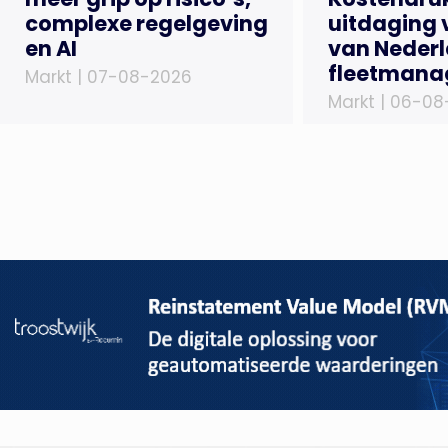
complexe regelgeving
uitdaging 
en AI
van Neder
fleetmana
Markt |
07-08-2026
Markt |
06-08