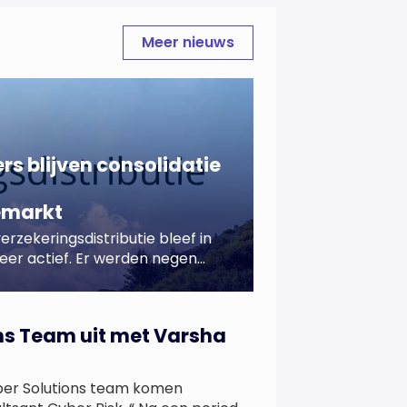
Meer nieuws
rs blijven consolidatie
emarkt
rzekeringsdistributie bleef in
eer actief. Er werden negen
mee het tempo uit het eerste
 Group, EDGE en OneItalia
 overnameactiviteit voor hun
ons Team uit met Varsha
talen ging het hoofdzakelijk
ers voegden […]
ber Solutions team komen