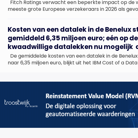
Fitch Ratings verwacht een beperkte impact op de w
meeste grote Europese verzekeraars in 2026 als gevo
bosbranden in Frankrijk en Spanje. Er is geen door de 
gegarandeerde herverzekering voor deze gebeurteni
Kosten van een datalek in de Benelux s
schadekosten zouden beheersbaar moeten zijn zola
geen woon-, bedrijfs- of industriële gebieden bereiken
gemiddeld 6,35 miljoen euro; eén op de
kwaadwillige datalekken nu mogelijk 
De gemiddelde kosten van een datalek in de Benelux 
naar 6,35 miljoen euro, blijkt uit het IBM Cost of a Da
2026. De gemiddelde totale kosten van een datalek in 
hiermee gestegen ten opzichte van de 6 miljoen euro 
miljoen euro in 2024. […]