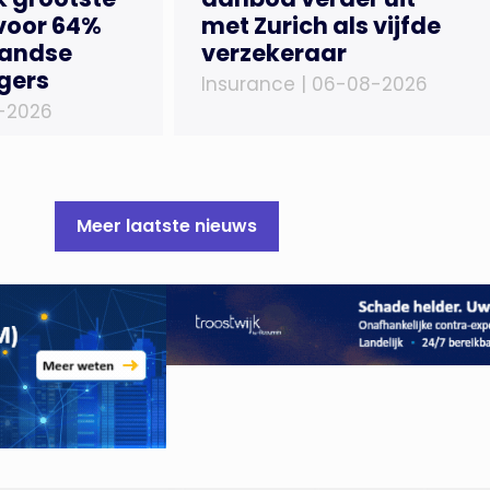
voor 64%
met Zurich als vijfde
landse
verzekeraar
gers
Insurance |
06-08-2026
-2026
Meer laatste nieuws