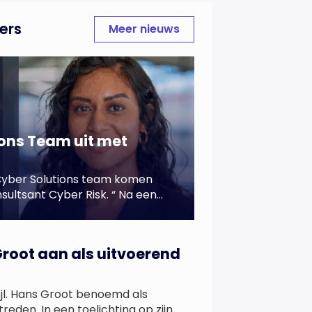
ers
Meer nieuws
ions Team uit met
Cyber Solutions team komen
sultsant Cyber Risk. “ Na een
j Aon, waarbij ze al volop met
ij de stap naar Cyber Risk
Met haar frisse blik, […]
Groot aan als uitvoerend
 jl. Hans Groot benoemd als
reden. In een toelichting op zijn