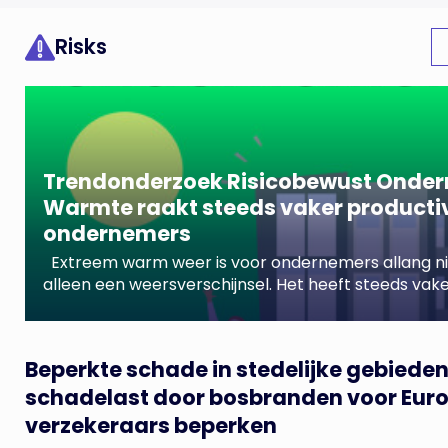
Risks
Trendonderzoek Risicobewust Onde
Warmte raakt steeds vaker productiv
ondernemers
Extreem warm weer is voor ondernemers allang n
alleen een weersverschijnsel. Het heeft steeds vake
gevolgen voor de bedrijfsvoering. Uit het trendond
Risicobewust Ondernemen van juli uitgevoerd door I
opdracht van Centraal Beheer blijkt dat de meeste
Beperkte schade in stedelijke gebieden
ondernemers merken dat hoge temperaturen leide
schadelast door bosbranden voor Eur
lagere productiviteit. Maar liefst […]
verzekeraars beperken