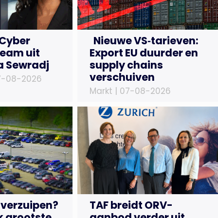
 Cyber
Nieuwe VS‑tarieven:
Team uit
Export EU duurder en
a Sewradj
supply chains
verschuiven
7-08-2026
Markt |
07-08-2026
 verzuipen?
TAF breidt ORV-
 grootste
aanbod verder uit