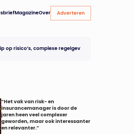
sbrief
Magazine
Over
Adverteren
lexe regelgeving en AI
Swiss Re Institute: Investe
“Het vak van risk- en
insurancemanager is door de
jaren heen veel complexer
geworden, maar ook interessanter
en relevanter.”