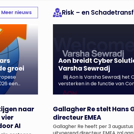
Risk – en Schadetransf
Meer nieuws
ars
Aon breidt Cyber Solut
e groei
Varsha Sewradj
uropese
Bij Aon is Varsha Sewradj het 
2026 een
versterken in de functie van Con
matigde
periode in een interne functie bi
eleidelijk
het vakgebied bezig was, heeft z
en doordat
Consultant in ons team gemaakt. 
tijgen naar
Gallagher Re stelt Hans 
die vóór
 vier
ning dat […]
directeur EMEA
door AI
Gallagher Re heeft per 3 augustus
uitvoerend directeur EMEA zal aant