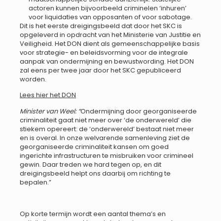
actoren kunnen bijvoorbeeld criminelen ‘inhuren’
voor liquidaties van opposanten of voor sabotage.
Dit is het eerste dreigingsbeeld dat door het SKC is
opgeleverd in opdracht van het Ministerie van Justitie en
Veiligheid. Het DON dient als gemeenschappelijke basis
voor strategie- en beleidsvorming voor de integrale
aanpak van ondermijning en bewustwording. Het DON
zal eens per twee jaar door het SKC gepubliceerd
worden.
Lees hier het DON
Minister van Weel: “
Ondermijning door georganiseerde
criminaliteit gaat niet meer over ‘de onderwereld’ die
stiekem opereert: de ‘onderwereld’ bestaat niet meer
en is overal. In onze welvarende samenleving ziet de
georganiseerde criminaliteit kansen om goed
ingerichte infrastructuren te misbruiken voor crimineel
gewin. Daar treden we hard tegen op, en dit
dreigingsbeeld helpt ons daarbij om richting te
bepalen.”
Op korte termijn wordt een aantal thema’s en