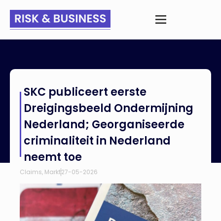
Home
>
Nieuws
>
SKC publiceert eerste Dreigingsbeeld
SKC publiceert eerste
Ondermijning Nederland; Georganiseerde criminaliteit in
Nederland neemt toe
Dreigingsbeeld Ondermijning
Nederland; Georganiseerde
criminaliteit in Nederland
neemt toe
Claims
,
Markt
27-05-2026