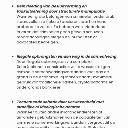
Beïnvloeding van besluitvorming en
taakuitoefening door structurele manipulatie
Wanneer grote belangen van criminelen onder druk
staan, zullen ze (lokale) besturen naar hun hand
proberen te zetten. Zo hebben we in Nederland
ervaren dat criminelen geen geweld schuwen,
moordaanslagen plegen en journalisten of
advocaten bedreigen.
Illegale opbrengsten vinden weg in de samenleving
Door illegale opbrengsten via complexe
(inter)nationale constructies wit te wassen, krijgen
criminele samenwerkingsverbanden voet aan de
grond in de economie. Zij maken daarbij maximaal
gebruik van traditionele banken, cryptoplatforms en
ondergronds bankieren.
Toenemende schade door verwevenheid met
statelijke of ideologische actoren
Wanneer buitenlandse inlichtingendiensten of
terroristen gebruikmaken van de capaciteiten van
criminele samenwerkingsverbanden, vergroot dit de
maatschappelijke schade aanzienlijk. Statelijke