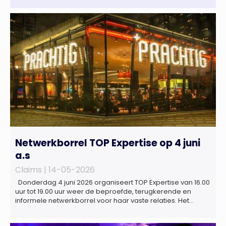
Netwerkborrel TOP Expertise op 4 juni
a.s
Claims |
14-05-2026
Donderdag 4 juni 2026 organiseert TOP Expertise van 16.00
uur tot 19.00 uur weer de beproefde, terugkerende en
informele netwerkborrel voor haar vaste relaties. Het
evenement vindt plaats bij ‘Prachtig’, de onder de
Erasmusbrug gelegen locatie aan de Willemsplein 77 in