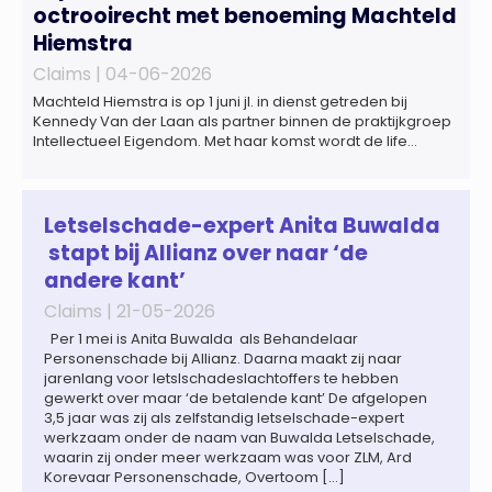
octrooirecht met benoeming Machteld
Hiemstra
Claims |
04-06-2026
Machteld Hiemstra is op 1 juni jl. in dienst getreden bij
Kennedy Van der Laan als partner binnen de praktijkgroep
Intellectueel Eigendom. Met haar komst wordt de life
sciences en octrooipraktijk van het Amsterdamse
advocatenkantoor verder versterkt. Machteld is
gespecialiseerd in nationale en internationale wet- en
regelgeving relevant voor de life sciences sector en de […]
Letselschade-expert Anita Buwalda
stapt bij Allianz over naar ‘de
andere kant’
Claims |
21-05-2026
Per 1 mei is Anita Buwalda als Behandelaar
Personenschade bij Allianz. Daarna maakt zij naar
jarenlang voor letslschadeslachtoffers te hebben
gewerkt over maar ‘de betalende kant’ De afgelopen
3,5 jaar was zij als zelfstandig letselschade-expert
werkzaam onder de naam van Buwalda Letselschade,
waarin zij onder meer werkzaam was voor ZLM, Ard
Korevaar Personenschade, Overtoom […]