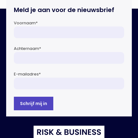
te maken met dreigende brandstoftekorten voor
Meld je aan voor de nieuwsbrief
noodaggregaten.Begin dit jaar vond […]
Voornaam
*
Achternaam
*
E-mailadres
*