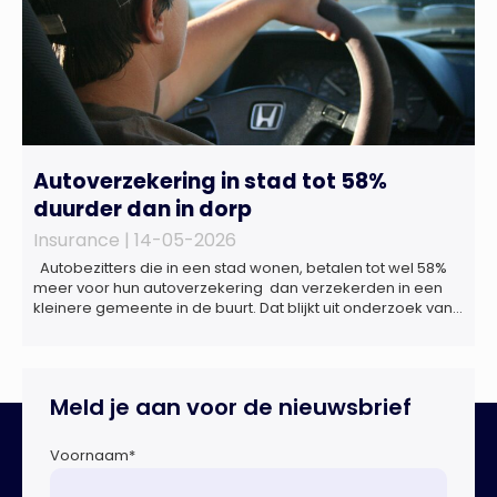
Autoverzekering in stad tot 58%
duurder dan in dorp
Insurance |
14-05-2026
Autobezitters die in een stad wonen, betalen tot wel 58%
meer voor hun autoverzekering dan verzekerden in een
kleinere gemeente in de buurt. Dat blijkt uit onderzoek van
financiële vergelijkingssite Geld.nl naar de gemiddelde
premie voor een autoverzekering in twaalf grote
Nederlandse steden en omliggende gemeenten. “Dat de
gemiddelde autopremie in een stad hoger […]
Meld je aan voor de nieuwsbrief
Voornaam
*