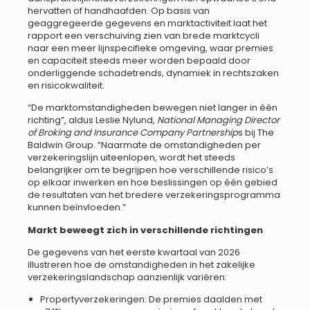
hervatten of handhaafden. Op basis van
geaggregeerde gegevens en marktactiviteit laat het
rapport een verschuiving zien van brede marktcycli
naar een meer lijnspecifieke omgeving, waar premies
en capaciteit steeds meer worden bepaald door
onderliggende schadetrends, dynamiek in rechtszaken
en risicokwaliteit.
“De marktomstandigheden bewegen niet langer in één
richting”, aldus Leslie Nylund,
National Managing Director
of Broking and Insurance Company Partnership
s bij The
Baldwin Group. “Naarmate de omstandigheden per
verzekeringslijn uiteenlopen, wordt het steeds
belangrijker om te begrijpen hoe verschillende risico’s
op elkaar inwerken en hoe beslissingen op één gebied
de resultaten van het bredere verzekeringsprogramma
kunnen beïnvloeden.”
Markt beweegt zich in verschillende richtingen
De gegevens van het eerste kwartaal van 2026
illustreren hoe de omstandigheden in het zakelijke
verzekeringslandschap aanzienlijk variëren:
Propertyverzekeringen: De premies daalden met