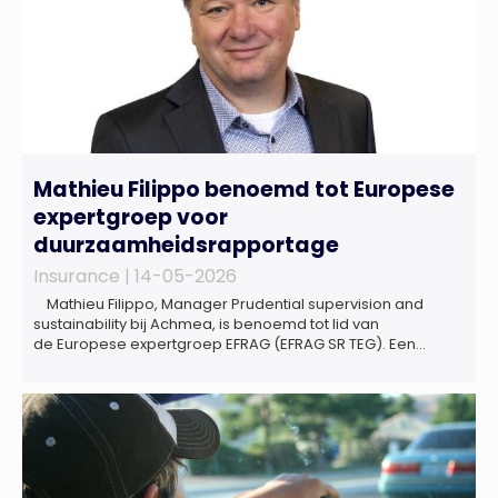
Mathieu Filippo benoemd tot Europese
expertgroep voor
duurzaamheidsrapportage
Insurance |
14-05-2026
Mathieu Filippo, Manager Prudential supervision and
sustainability bij Achmea, is benoemd tot lid van
de Europese expertgroep EFRAG (EFRAG SR TEG). Een
belangrijke erkenning van zijn expertise én kennis die hij
voor de Nederlandse verzekeringssector zal inbrengen bij
de ontwikkeling van Europese regels voor
duurzaamheidsrapportages. De expertgroep helpt de
Europese Commissie bij het ontwikkelen van […]