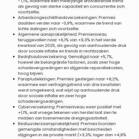
-7,1%, waarmee een meerjarige afzwakkende trend
als gevolg van sterke capaciteit en concurrentie zich
voortzette;
Arbeidsongeschiktheidsverzekeringen: Premies
daalden verder naar -0,9%, waarmee de trend van
lichte dalingen zich voortzette.
Algemene aansprakelijkheid: Premieniveau
teruggevallen naar +6,1% van +9,3% in het vierde
kwartaal van 2025, als gevolg van aanhoudende druk
door sociale inflatie en trends in rechtszaken.
Bedrijfsautoverzekering: Gematigd naar +5,7%,
hoewel de belangrijkste factoren, zoals zeer hoge
schadevergoedingen en stijgende reparatiekosten,
hoog blijven.
Parapludekkingen: Premies gestegen naar +8,2%,
waarmee een vertragingstrend van drie kwartalen
werd omgekeerd, wat wijst op aanhoudende druk
door sociale inflatie en zeer hoge
schadevergoedingen.
Cyberverzekering: Premieniveau weer positief met
+1,1%, wat vroege tekenen van herstel laat zien te
midden van toenemende dreigingsactiviteit.
Bestuurdersaansprakelijkheid: Premies toonden
gemengde omstandigheden met bescheiden
stijgingen in de private markt (+3,3%; lager dan +4,8%