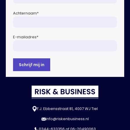
Achternaam
*
E-mailadres
*
F.J. Ebbensstraat 81, 4007 WJ Tiel
info@riskenbusiness.nl
0344-633356
of
06-20490063