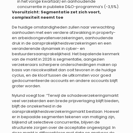
in het vorige kwartaal) en aanhoudende
concurrentie in publieke D&O-programma’s (-3,5%).
Vooruitzicht: Segmentatie zet zich voort,
complexiteit neemt toe
De huidige omstandigheden zullen naar verwachting
aanhouden met een verdere afzwakking in property-
en arbeidsongevallenverzekeringen, aanhoudende
druk in de aansprakelijkheidsverzekeringen en een
veranderende dynamiek in cyber- en
bestuurdersaansprakelijkheid. Het bepalende kenmerk
van de markt in 2026 is segmentatie, aangezien
verzekeraars scherpere onderscheidingen maken op
basis van risicokwaliteit dan ooit tevoren in de huidige
cyclus, en de kloof tussen de uitkomsten voor goed
gedocumenteerde accounts en andere accounts blijft
groter worden.
Nylund voegt toe: “Terwijl de schadeverzekeringsmarkt
veel verzekerden een brede prijsverlaging blijft bieden,
blijft de onzekerheid in de
aansprakelijkheidsverzekeringsmarkt bestaan. Hoewel
er in bepaalde segmenten tekenen van matiging zijn,
blijkend uit selectieve concurrentie, blijven de
structurele zorgen over de acceptatie ongewijzigd. In
deze markt is differentiëren met data en analyses de