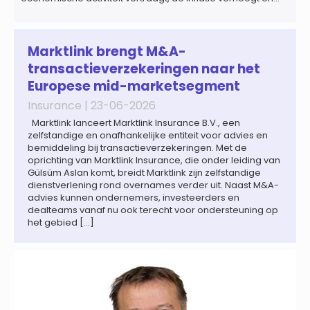
een bredere verschuiving naar een meer
gefragmenteerde wereldeconomie versterkt. Tegen deze
achtergrond zal de groei van de totale premie-inkomsten
wereldwijd naar verwachting afnemen tot 1,3% in reële
Marktlink brengt M&A-
termen in […]
transactieverzekeringen naar het
Europese mid-marketsegment
Insurance |
23-06-2026
Marktlink lanceert Marktlink Insurance B.V., een
zelfstandige en onafhankelijke entiteit voor advies en
bemiddeling bij transactieverzekeringen. Met de
oprichting van Marktlink Insurance, die onder leiding van
Gülsüm Aslan komt, breidt Marktlink zijn zelfstandige
dienstverlening rond overnames verder uit. Naast M&A-
advies kunnen ondernemers, investeerders en
dealteams vanaf nu ook terecht voor ondersteuning op
het gebied […]