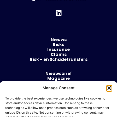
Nieuws
Risks
Insurance
Claims
Risk – en Schadetransfers
Nieuwsbrief
Magazine
Evenementen
Manage Consent
Over
Contact
To provide the best experiences, we use technologies like cookies to
store and/or access device information. Consenting to these
Algemene voorwaarden
technologies will allow us to process data such as browsing behavior or
Cookie beleid
unique IDs on this site. Not consenting or withdrawing consent, may