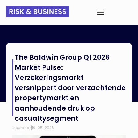
Home
>
Nieuws
>
The Baldwin Group Q1 2026 Market Pulse:
The Baldwin Group Q1 2026
Verzekeringsmarkt versnippert door verzachtende
propertymarkt en aanhoudende druk op casualtysegment
Market Pulse:
Verzekeringsmarkt
versnippert door verzachtende
propertymarkt en
aanhoudende druk op
casualtysegment
Insurance
19-05-2026