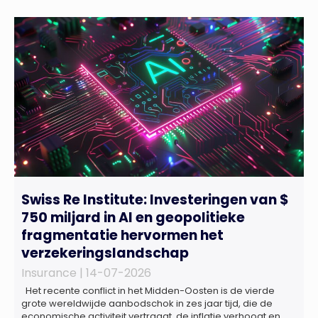
Swiss Re Institute: Investeringen van $
750 miljard in AI en geopolitieke
fragmentatie hervormen het
verzekeringslandschap
Insurance |
14-07-2026
Het recente conflict in het Midden-Oosten is de vierde
grote wereldwijde aanbodschok in zes jaar tijd, die de
economische activiteit vertraagt, de inflatie verhoogt en