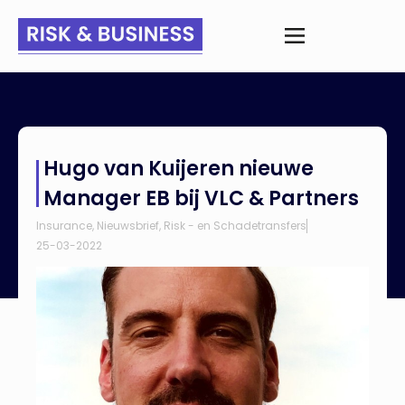
Home
>
Nieuws
>
Hugo van Kuijeren nieuwe Manager EB bij VLC
Hugo van Kuijeren nieuwe
& Partners
Manager EB bij VLC & Partners
Insurance
,
Nieuwsbrief
,
Risk - en Schadetransfers
25-03-2022