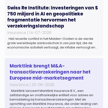
Swiss Re Institute: Investeringen van $
750 miljard in AI en geopolitieke
fragmentatie hervormen het
verzekeringslandschap
Insurance |
14-07-2026
Het recente conflict in het Midden-Oosten is de vierde
grote wereldwijde aanbodschok in zes jaar tijd, die de
economische activiteit vertraagt, de inflatie verhoogt en
een bredere verschuiving naar een meer
gefragmenteerde wereldeconomie versterkt. Tegen deze
achtergrond zal de groei van de totale premie-inkomsten
wereldwijd naar verwachting afnemen tot 1,3% in reële
Marktlink brengt M&A-
termen in […]
transactieverzekeringen naar het
Europese mid-marketsegment
Insurance |
23-06-2026
Marktlink lanceert Marktlink Insurance B.V., een
zelfstandige en onafhankelijke entiteit voor advies en
bemiddeling bij transactieverzekeringen. Met de
oprichting van Marktlink Insurance, die onder leiding van