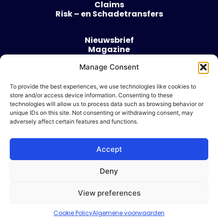
Claims
Risk – en Schadetransfers
Nieuwsbrief
Magazine
Evenementen
Over
Manage Consent
Contact
To provide the best experiences, we use technologies like cookies to
store and/or access device information. Consenting to these
Algemene voorwaarden
technologies will allow us to process data such as browsing behavior or
Cookie beleid
unique IDs on this site. Not consenting or withdrawing consent, may
adversely affect certain features and functions.
Accept
Ik wil adverteren
Deny
© 2026 Risk & Business
View preferences
| Design & Development door
WP Masters
Cookie Policy
Algemene voorwaarden