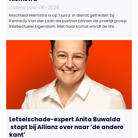
Claims |
04-06-2026
Machteld Hiemstra is op 1 juni jl. in dienst getreden bij
Kennedy Van der Laan als partner binnen de praktijkgroep
Intellectueel Eigendom. Met haar komst wordt de life
sciences en octrooipraktijk van het Amsterdamse
advocatenkantoor verder versterkt. Machteld is
gespecialiseerd in nationale en internationale wet- en
regelgeving relevant voor de life sciences sector en de […]
Letselschade-expert Anita Buwalda
stapt bij Allianz over naar ‘de andere
kant’