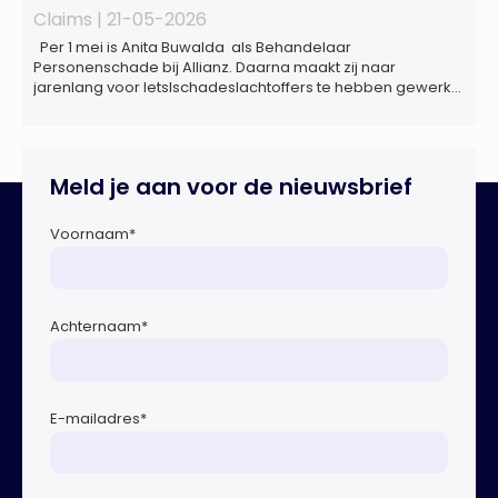
Claims |
21-05-2026
Per 1 mei is Anita Buwalda als Behandelaar
Personenschade bij Allianz. Daarna maakt zij naar
jarenlang voor letslschadeslachtoffers te hebben gewerkt
over maar ‘de betalende kant’ De afgelopen 3,5 jaar was
zij als zelfstandig letselschade-expert werkzaam onder de
naam van Buwalda Letselschade, waarin zij onder meer
werkzaam was voor ZLM, Ard Korevaar Personenschade,
Meld je aan voor de nieuwsbrief
Overtoom […]
Voornaam
*
Achternaam
*
E-mailadres
*