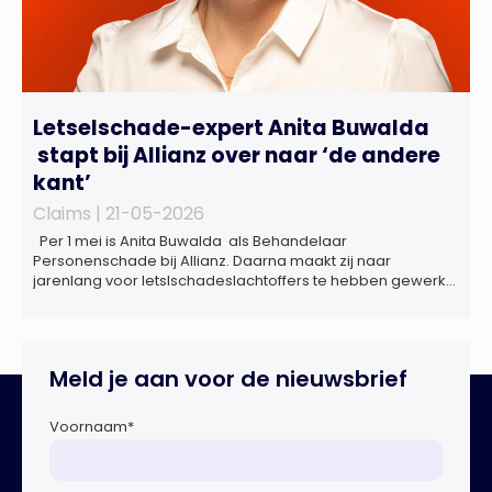
Letselschade-expert Anita Buwalda
stapt bij Allianz over naar ‘de andere
kant’
Claims |
21-05-2026
Per 1 mei is Anita Buwalda als Behandelaar
Personenschade bij Allianz. Daarna maakt zij naar
jarenlang voor letslschadeslachtoffers te hebben gewerkt
over maar ‘de betalende kant’ De afgelopen 3,5 jaar was
zij als zelfstandig letselschade-expert werkzaam onder de
naam van Buwalda Letselschade, waarin zij onder meer
werkzaam was voor ZLM, Ard Korevaar Personenschade,
Meld je aan voor de nieuwsbrief
Overtoom […]
Voornaam
*