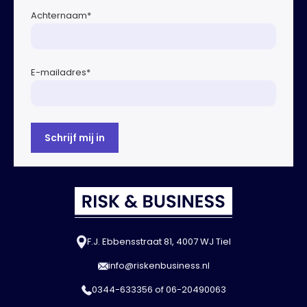
Achternaam
*
E-mailadres
*
F.J. Ebbensstraat 81, 4007 WJ Tiel
info@riskenbusiness.nl
0344-633356
of
06-20490063