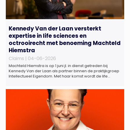
Kennedy Van der Laan versterkt
expertise in life sciences en
octrooirecht met benoeming Machteld
Hiemstra
Claims |
04-06-2026
Machteld Hiemstra is op 1 juni jl. in dienst getreden bij
Kennedy Van der Laan als partner binnen de praktijkgroep
Intellectueel Eigendom. Met haar komst wordt de life
sciences en octrooipraktijk van het Amsterdamse
advocatenkantoor verder versterkt. Machteld is
gespecialiseerd in nationale en internationale wet- en
regelgeving relevant voor de life sciences sector en de […]