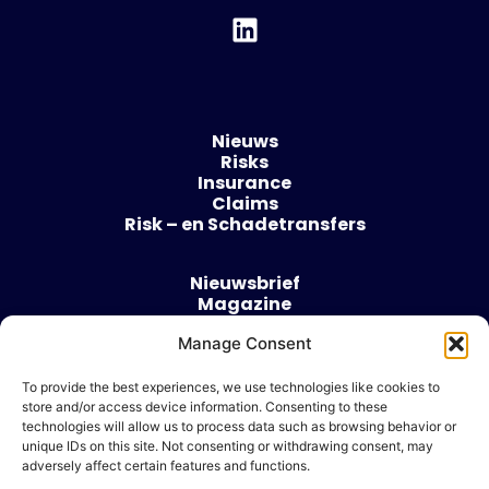
Nieuws
Risks
Insurance
Claims
Risk – en Schadetransfers
Nieuwsbrief
Magazine
Evenementen
Over
Manage Consent
Contact
To provide the best experiences, we use technologies like cookies to
store and/or access device information. Consenting to these
Algemene voorwaarden
technologies will allow us to process data such as browsing behavior or
Cookie beleid
unique IDs on this site. Not consenting or withdrawing consent, may
adversely affect certain features and functions.