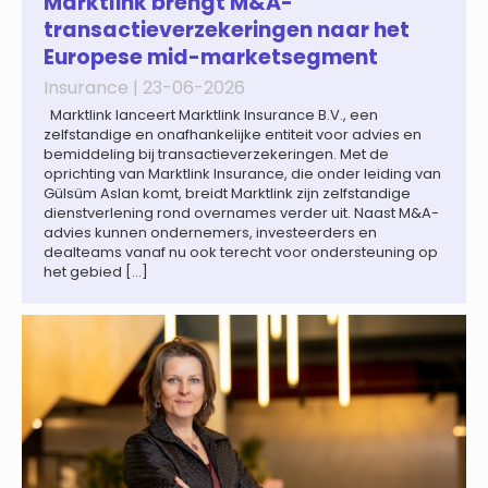
Marktlink brengt M&A-
termen in […]
transactieverzekeringen naar het
Europese mid-marketsegment
Insurance |
23-06-2026
Marktlink lanceert Marktlink Insurance B.V., een
zelfstandige en onafhankelijke entiteit voor advies en
bemiddeling bij transactieverzekeringen. Met de
oprichting van Marktlink Insurance, die onder leiding van
Gülsüm Aslan komt, breidt Marktlink zijn zelfstandige
dienstverlening rond overnames verder uit. Naast M&A-
advies kunnen ondernemers, investeerders en
dealteams vanaf nu ook terecht voor ondersteuning op
het gebied […]