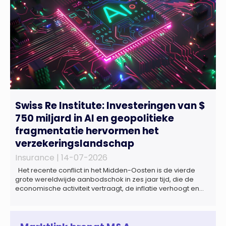
Swiss Re Institute: Investeringen van $
750 miljard in AI en geopolitieke
fragmentatie hervormen het
verzekeringslandschap
Insurance |
14-07-2026
Het recente conflict in het Midden-Oosten is de vierde
grote wereldwijde aanbodschok in zes jaar tijd, die de
economische activiteit vertraagt, de inflatie verhoogt en
een bredere verschuiving naar een meer
gefragmenteerde wereldeconomie versterkt. Tegen deze
achtergrond zal de groei van de totale premie-inkomsten
wereldwijd naar verwachting afnemen tot 1,3% in reële