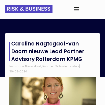
Home
>
Nieuws
>
Caroline Nagtegaal-van Doorn nieuwe Lead
Caroline Nagtegaal-van
Partner Advisory Rotterdam KPMG
Doorn nieuwe Lead Partner
Advisory Rotterdam KPMG
Insurance
,
Nieuwsbrief
,
Risk - en Schadetransfers
30-08-2024