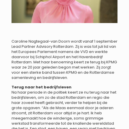
Caroline Nagtegaal-van Doorn wordt vanaf 1 september
Lead Partner Advisory Rotterdam. Zij is was tot juli lid van
het Europees Parlement namens de VVD en werkte
daarvoor bij Schiphol Airport en het Havenbedrijf
Rotterdam. Met haar benoeming keert ze terug bij KPMG
waar ze 20 jaar geleden begon met werken. Zij zorgt
voor een sterke band tussen KPMG en de Rotterdamse
samenleving en bedrijfsleven.
Terug naar het bedrijfsleven
Na haar periode in de politiek keert ze nu terug naar het
bedrijfsleven, om zo de stad Rotterdam en regio die
haar zoveel heeft gebracht, verder te helpen bij de
grote opgaven. “Als de Maas eenmaal door je aderen
stroomt, zit Rotterdam voor altijd in je hart. Ik heb
meegemaakt hoe de winderige, soms grimmige
werkstad transformeerde tot de knallende wereldstad
die het is. Een stad, een haven, een regio met bedrijven