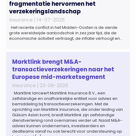
fragmentatie hervormen het
verzekeringslandschap
Insurance |
14-07-2026
Het recente conflict in het Midden-Oosten is de vierde
grote wereldwijde aanbodschok in zes jaar tijd, die de
economische activiteit vertraagt, de inflatie verhoogt en
een bredere verschuiving naar een meer
gefragmenteerde wereldeconomie versterkt. Tegen deze
achtergrond zal de groei van de totale premie-inkomsten
wereldwijd naar verwachting afnemen tot 1,3% in reële
Marktlink brengt M&A-
termen in […]
transactieverzekeringen naar het
Europese mid-marketsegment
Insurance |
23-06-2026
Marktlink lanceert Marktlink Insurance B.V., een
zelfstandige en onafhankelijke entiteit voor advies en
bemiddeling bij transactieverzekeringen. Met de
oprichting van Marktlink Insurance, die onder leiding van
Gülsüm Aslan komt, breidt Marktlink zijn zelfstandige
dienstverlening rond overnames verder uit. Naast M&A-
advies kunnen ondernemers, investeerders en
dealteams vanaf nu ook terecht voor ondersteuning op