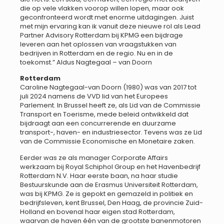
die op vele vlakken voorop willen lopen, maar ook
geconfronteerd wordt met enorme uitdagingen. Juist
met mijn ervaring kan ik vanuit deze nieuwe rol als Lead
Partner Advisory Rotterdam bij KPMG een bijdrage
leveren aan het oplossen van vraagstukken van
bedrijven in Rotterdam en de regio. Nu en in de
toekomst.” Aldus Nagtegaal – van Doorn
Rotterdam
Caroline Nagtegaal-van Doorn (1980) was van 2017 tot
juli 2024 namens de VVD lid van het Europees
Parlement. In Brussel heeft ze, als Lid van de Commissie
Transport en Toerisme, mede beleid ontwikkeld dat
bijdraagt aan een concurrerende en duurzame
transport-, haven- en industriesector. Tevens was ze Lid
van de Commissie Economische en Monetaire zaken.
Eerder was ze als manager Corporate Affairs
werkzaam bij Royal Schiphol Group en het Havenbedrijf
Rotterdam N.V. Haar eerste baan, na haar studie
Bestuurskunde aan de Erasmus Universiteit Rotterdam,
was bij KPMG. Ze is gepokt en gemazeld in politiek en
bedrijfsleven, kent Brussel, Den Haag, de provincie Zuid-
Holland en bovenal haar eigen stad Rotterdam,
waarvan de haven één van de grootste banenmotoren