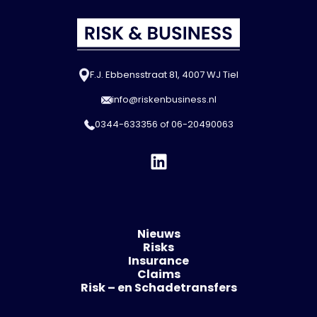
F.J. Ebbensstraat 81, 4007 WJ Tiel
info@riskenbusiness.nl
0344-633356
of
06-20490063
Nieuws
Risks
Insurance
Claims
Risk – en Schadetransfers