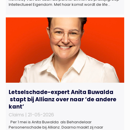
Intellectueel Eigendom. Met haar komst wordt de life
sciences en octrooipraktijk van het Amsterdamse
advocatenkantoor verder versterkt. Machteld is
gespecialiseerd in nationale en internationale wet- en
regelgeving relevant voor de life sciences sector en de […]
Letselschade-expert Anita Buwalda
stapt bij Allianz over naar ‘de andere
kant’
Claims |
21-05-2026
Per 1 mei is Anita Buwalda als Behandelaar
Personenschade bij Allianz. Daarna maakt zij naar