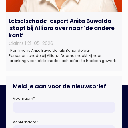
Letselschade-expert Anita Buwalda
stapt bij Allianz over naar ‘de andere
kant’
Claims |
21-05-2026
Per 1 mei is Anita Buwalda als Behandelaar
Personenschade bij Allianz. Daarna maakt zij naar
jarenlang voor letslschadeslachtoffers te hebben gewerkt
over maar ‘de betalende kant’ De afgelopen 3,5 jaar was
zij als zelfstandig letselschade-expert werkzaam onder de
naam van Buwalda Letselschade, waarin zij onder meer
werkzaam was voor ZLM, Ard Korevaar Personenschade,
Meld je aan voor de nieuwsbrief
Overtoom […]
Voornaam
*
Achternaam
*