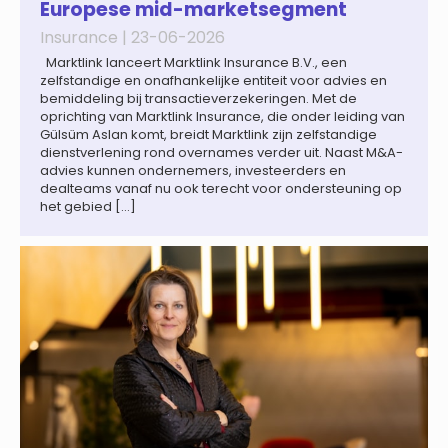
Europese mid-marketsegment
Insurance |
23-06-2026
Marktlink lanceert Marktlink Insurance B.V., een
zelfstandige en onafhankelijke entiteit voor advies en
bemiddeling bij transactieverzekeringen. Met de
oprichting van Marktlink Insurance, die onder leiding van
Gülsüm Aslan komt, breidt Marktlink zijn zelfstandige
dienstverlening rond overnames verder uit. Naast M&A-
advies kunnen ondernemers, investeerders en
dealteams vanaf nu ook terecht voor ondersteuning op
het gebied […]