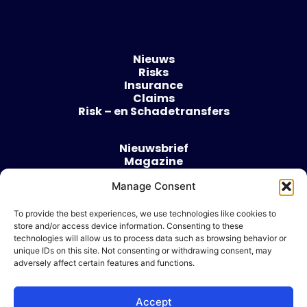
Nieuws
Risks
Insurance
Claims
Risk – en Schadetransfers
Nieuwsbrief
Magazine
Evenementen
Over
Manage Consent
Contact
To provide the best experiences, we use technologies like cookies to
store and/or access device information. Consenting to these
Algemene voorwaarden
technologies will allow us to process data such as browsing behavior or
Cookie beleid
unique IDs on this site. Not consenting or withdrawing consent, may
adversely affect certain features and functions.
Accept
Ik wil adverteren