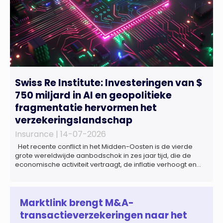
Swiss Re Institute: Investeringen van $
750 miljard in AI en geopolitieke
fragmentatie hervormen het
verzekeringslandschap
Insurance |
14-07-2026
Het recente conflict in het Midden-Oosten is de vierde
grote wereldwijde aanbodschok in zes jaar tijd, die de
economische activiteit vertraagt, de inflatie verhoogt en
een bredere verschuiving naar een meer
gefragmenteerde wereldeconomie versterkt. Tegen deze
achtergrond zal de groei van de totale premie-inkomsten
wereldwijd naar verwachting afnemen tot 1,3% in reële
Marktlink brengt M&A-
termen in […]
transactieverzekeringen naar het