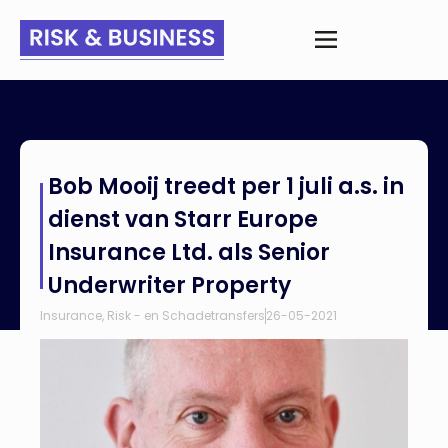
Home
>
Nieuws
>
Bob Mooij treedt per 1 juli a.s. in dienst van
Bob Mooij treedt per 1 juli a.s. in
Starr Europe Insurance Ltd. als Senior Underwriter Property
dienst van Starr Europe
Insurance Ltd. als Senior
Underwriter Property
Insurance
,
Risk - en Schadetransfers
26-05-2021