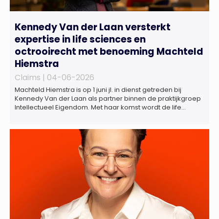
Kennedy Van der Laan versterkt
expertise in life sciences en
octrooirecht met benoeming Machteld
Hiemstra
Claims |
04-06-2026
Machteld Hiemstra is op 1 juni jl. in dienst getreden bij
Kennedy Van der Laan als partner binnen de praktijkgroep
Intellectueel Eigendom. Met haar komst wordt de life
sciences en octrooipraktijk van het Amsterdamse
advocatenkantoor verder versterkt. Machteld is
gespecialiseerd in nationale en internationale wet- en
regelgeving relevant voor de life sciences sector en de […]