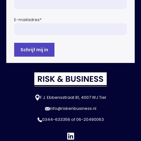
E-mailadres
*
F.J. Ebbensstraat 81, 4007 WJ Tiel
info@riskenbusiness.nl
0344-633356
of
06-20490063