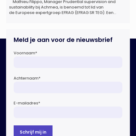
Mathieu Filippo, Manager Prudential supervision and
sustainability bij Achmea, is benoemd tot lid van
de Europese expertgroep EFRAG (EFRAG SR TEG). Een
belangrijke erkenning van zijn expertise én kennis die hij
voor de Nederlandse verzekeringssector zal inbrengen bij
de ontwikkeling van Europese regels voor
duurzaamheidsrapportages. De expertgroep helpt de
Meld je aan voor de nieuwsbrief
Europese Commissie bij het ontwikkelen van […]
Voornaam
*
Achternaam
*
E-mailadres
*