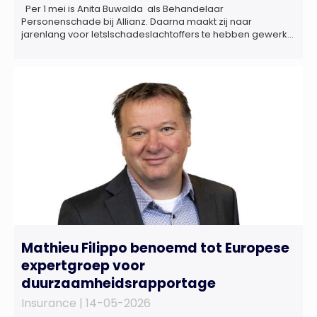
Per 1 mei is Anita Buwalda als Behandelaar
Personenschade bij Allianz. Daarna maakt zij naar
jarenlang voor letslschadeslachtoffers te hebben gewerkt
over maar ‘de betalende kant’ De afgelopen 3,5 jaar was
zij als zelfstandig letselschade-expert werkzaam onder de
naam van Buwalda Letselschade, waarin zij onder meer
werkzaam was voor ZLM, Ard Korevaar Personenschade,
Overtoom […]
Mathieu Filippo benoemd tot Europese
expertgroep voor
duurzaamheidsrapportage
Insurance |
14-05-2026