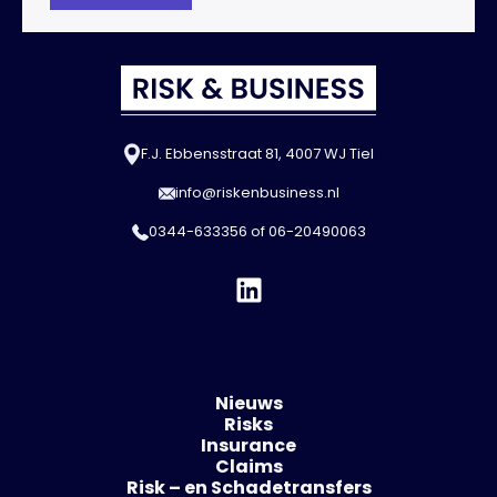
F.J. Ebbensstraat 81, 4007 WJ Tiel
info@riskenbusiness.nl
0344-633356
of
06-20490063
Nieuws
Risks
Insurance
Claims
Risk – en Schadetransfers