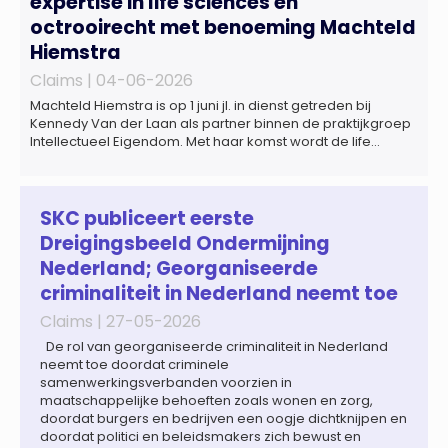
expertise in life sciences en
octrooirecht met benoeming Machteld
Hiemstra
Claims |
04-06-2026
Machteld Hiemstra is op 1 juni jl. in dienst getreden bij
Kennedy Van der Laan als partner binnen de praktijkgroep
Intellectueel Eigendom. Met haar komst wordt de life
sciences en octrooipraktijk van het Amsterdamse
advocatenkantoor verder versterkt. Machteld is
gespecialiseerd in nationale en internationale wet- en
regelgeving relevant voor de life sciences sector en de […]
SKC publiceert eerste
Dreigingsbeeld Ondermijning
Nederland; Georganiseerde
criminaliteit in Nederland neemt toe
Claims |
27-05-2026
De rol van georganiseerde criminaliteit in Nederland
neemt toe doordat criminele
samenwerkingsverbanden voorzien in
maatschappelijke behoeften zoals wonen en zorg,
doordat burgers en bedrijven een oogje dichtknijpen en
doordat politici en beleidsmakers zich bewust en