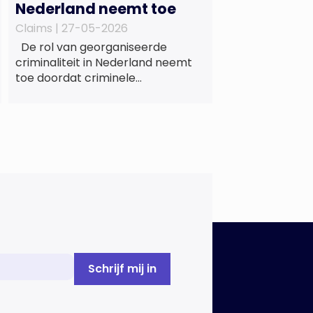
Nederland neemt toe
Claims |
27-05-2026
De rol van georganiseerde
criminaliteit in Nederland neemt
toe doordat criminele
samenwerkingsverbanden
voorzien in maatschappelijke
behoeften zoals wonen en zorg,
doordat burgers en bedrijven een
oogje dichtknijpen en doordat
politici en beleidsmakers zich
bewust en onbewust laten
manipuleren. Dat staat in het
Dreigingsbeeld Ondermijning
Nederland (DON), een rapport
geschreven door het Strategisch
Kenniscentrum Ondermijnende […]