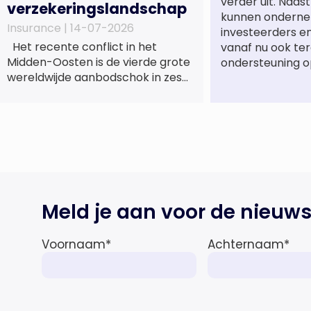
verder uit. Naa
verzekeringslandschap
kunnen onderne
Insurance |
14-07-2026
investeerders e
Het recente conflict in het
vanaf nu ook te
Midden-Oosten is de vierde grote
ondersteuning o
wereldwijde aanbodschok in zes
jaar tijd, die de economische
activiteit vertraagt, de inflatie
verhoogt en een bredere
verschuiving naar een meer
gefragmenteerde
wereldeconomie versterkt. Tegen
deze achtergrond zal de groei van
de totale premie-inkomsten
Meld je aan voor de nieuws
wereldwijd naar verwachting
afnemen tot 1,3% in reële termen
Voornaam
*
Achternaam
*
in […]