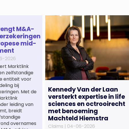
rengt M&A-
erzekeringen
ropese mid-
ment
6-2026
ert Marktlink
een zelfstandige
e entiteit voor
eling bij
Kennedy Van der Laan
keringen. Met de
versterkt expertise in life
arktlink
sciences en octrooirecht
nder leiding van
met benoeming
mt, breidt
lfstandige
Machteld Hiemstra
 rond overnames
Claims |
04-06-2026