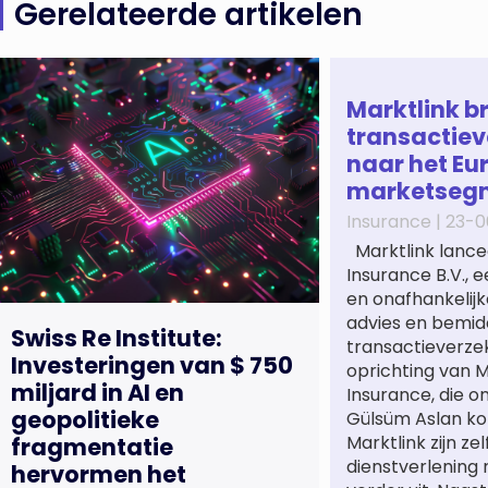
Gerelateerde artikelen
Marktlink b
transactiev
naar het Eu
marketseg
Insurance |
23-0
Marktlink lance
Insurance B.V., 
en onafhankelijk
advies en bemidd
Swiss Re Institute:
transactieverze
Investeringen van $ 750
oprichting van M
miljard in AI en
Insurance, die o
geopolitieke
Gülsüm Aslan ko
Marktlink zijn ze
fragmentatie
dienstverlening
hervormen het