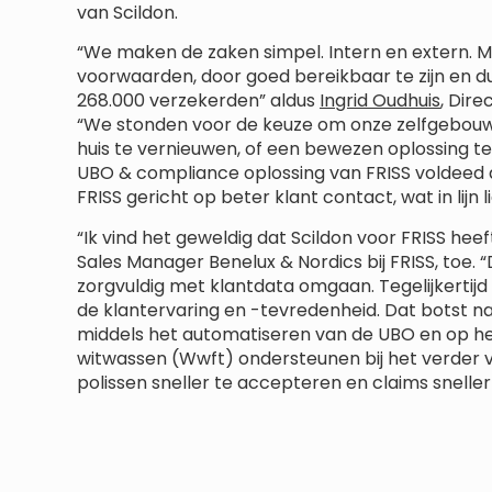
van Scildon.
“We maken de zaken simpel. Intern en extern. Me
voorwaarden, door goed bereikbaar te zijn en du
268.000 verzekerden” aldus
Ingrid Oudhuis
, Dire
“We stonden voor de keuze om onze zelfgebou
huis te vernieuwen, of een bewezen oplossing 
UBO & compliance oplossing van FRISS voldeed aa
FRISS gericht op beter klant contact, wat in lijn l
“Ik vind het geweldig dat Scildon voor FRISS hee
Sales Manager Benelux & Nordics bij FRISS, toe.
zorgvuldig met klantdata omgaan. Tegelijkertij
de klantervaring en -tevredenheid. Dat botst nat
middels het automatiseren van de UBO en op h
witwassen (Wwft) ondersteunen bij het verder 
polissen sneller te accepteren en claims sneller 