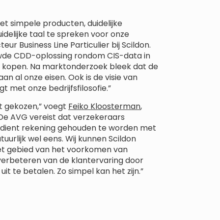
t simpele producten, duidelijke
idelijke taal te spreken voor onze
cteur Business Line Particulier bij Scildon.
wde CDD-oplossing rondom CIS-data in
te kopen. Na marktonderzoek bleek dat de
n al onze eisen. Ook is de visie van
igt met onze bedrijfsfilosofie.”
ft gekozen,” voegt
Feiko Kloosterman
,
 “De AVG vereist dat verzekeraars
d dient rekening gehouden te worden met
uurlijk wel eens. Wij kunnen Scildon
et gebied van het voorkomen van
verbeteren van de klantervaring door
uit te betalen. Zo simpel kan het zijn.”