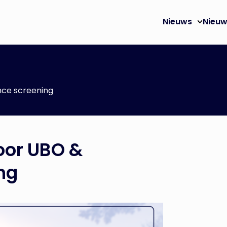
Nieuws
Nieuw
nce screening
voor UBO &
ng