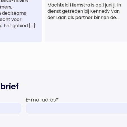
st M&A-advies
Machteld Hiemstra is op 1 juni jl. in
mers,
dienst getreden bij Kennedy Van
n dealteams
der Laan als partner binnen de
recht voor
praktijkgroep Intellectueel
p het gebied […]
Eigendom. Met haar komst wordt
de life sciences en octrooipraktijk
van het Amsterdamse
advocatenkantoor verder
versterkt. Machteld is
gespecialiseerd in nationale en
internationale wet- en
regelgeving relevant voor de life
sciences sector en de […]
brief
E-mailadres
*