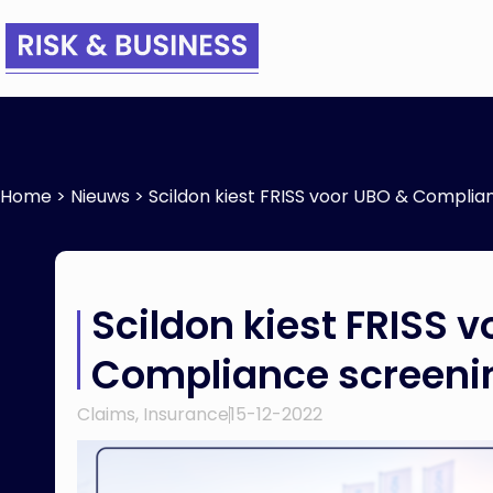
Home
>
Nieuws
>
Scildon kiest FRISS voor UBO & Complia
Scildon kiest FRISS 
Compliance screeni
Claims
,
Insurance
15-12-2022