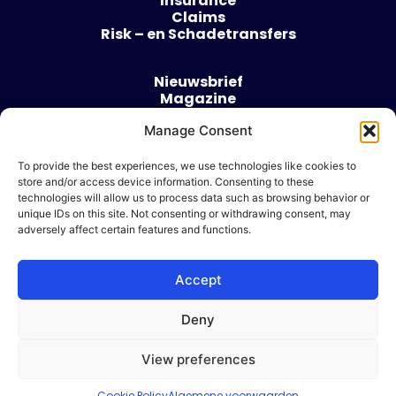
Insurance
Claims
Risk – en Schadetransfers
Nieuwsbrief
Magazine
Evenementen
Over
Manage Consent
Contact
To provide the best experiences, we use technologies like cookies to
store and/or access device information. Consenting to these
Algemene voorwaarden
technologies will allow us to process data such as browsing behavior or
Cookie beleid
unique IDs on this site. Not consenting or withdrawing consent, may
adversely affect certain features and functions.
Accept
Ik wil adverteren
Deny
© 2026 Risk & Business
View preferences
| Design & Development door
WP Masters
Cookie Policy
Algemene voorwaarden