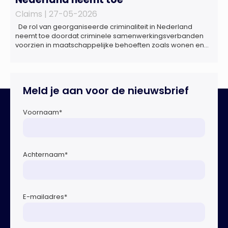
Claims |
27-05-2026
De rol van georganiseerde criminaliteit in Nederland
neemt toe doordat criminele samenwerkingsverbanden
voorzien in maatschappelijke behoeften zoals wonen en
zorg, doordat burgers en bedrijven een oogje dichtknijpen
en doordat politici en beleidsmakers zich bewust en
onbewust laten manipuleren. Dat staat in het
Dreigingsbeeld Ondermijning Nederland (DON), een
Meld je aan voor de nieuwsbrief
rapport geschreven door het Strategisch Kenniscentrum
Ondermijnende […]
Voornaam
*
Achternaam
*
E-mailadres
*