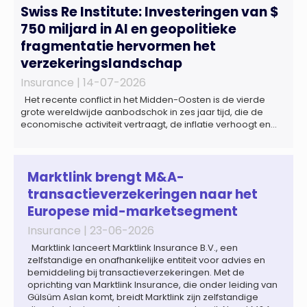
Swiss Re Institute: Investeringen van $
750 miljard in AI en geopolitieke
fragmentatie hervormen het
verzekeringslandschap
Insurance |
14-07-2026
Het recente conflict in het Midden-Oosten is de vierde
grote wereldwijde aanbodschok in zes jaar tijd, die de
economische activiteit vertraagt, de inflatie verhoogt en
een bredere verschuiving naar een meer
gefragmenteerde wereldeconomie versterkt. Tegen deze
achtergrond zal de groei van de totale premie-inkomsten
wereldwijd naar verwachting afnemen tot 1,3% in reële
Marktlink brengt M&A-
termen in […]
transactieverzekeringen naar het
Europese mid-marketsegment
Insurance |
23-06-2026
Marktlink lanceert Marktlink Insurance B.V., een
zelfstandige en onafhankelijke entiteit voor advies en
bemiddeling bij transactieverzekeringen. Met de
oprichting van Marktlink Insurance, die onder leiding van
Gülsüm Aslan komt, breidt Marktlink zijn zelfstandige