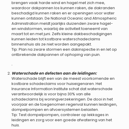
brengen vaak harde wind en hagel met zich mee,
waardoor dakpannen los kunnen raken, de dakranden
beschadigd kunnen raken en er openingen voor water
kunnen ontstaan. De National Oceanic and Atmospheric
Administration meldt jaarlijks duizenden zware hagel-
en windstormen, waarbij de activiteit toeneemt van
maart tot en met juni. Zelfs kleine dakbeschadigingen
kunnen leiden tot kostbare waterschadeclaims
binnenshuis als ze niet worden aangepakt.
Tip: Plan na zware stormen een dakinspectie in en let op
ontbrekende dakpannen of ophoping van puin.
.
Waterschade en defecten aan de leidingen:
Waterschade blijft een van de meest voorkomende en
kostbare schadeclaims voor huiseigenaren. Het
Insurance Information Institute schat dat waterschade
verantwoordelijk is voor bijna 30% van alle
schadeclaims bij woningverzekeringen. De dooi in het
voorjaar en de toegenomen regenval kunnen leidingen,
dompelpompen en afvoersystemen belasten.
Tip: Test dompelpompen, controleer op lekkages in
leidingen en zorg voor een goede afwatering van het
huis.