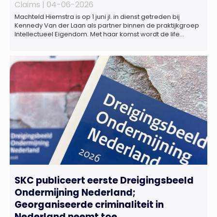
Claims |
04-06-2026
Machteld Hiemstra is op 1 juni jl. in dienst getreden bij
Kennedy Van der Laan als partner binnen de praktijkgroep
Intellectueel Eigendom. Met haar komst wordt de life
sciences en octrooipraktijk van het Amsterdamse
advocatenkantoor verder versterkt. Machteld is
gespecialiseerd in nationale en internationale wet- en
regelgeving relevant voor de life sciences sector en de […]
SKC publiceert eerste Dreigingsbeeld
Ondermijning Nederland;
Georganiseerde criminaliteit in
Nederland neemt toe