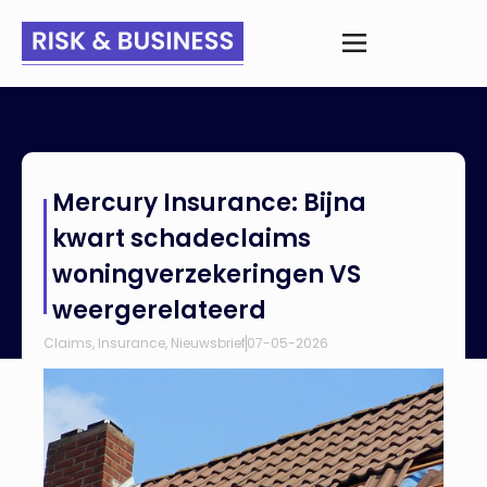
Home
>
Nieuws
>
Mercury Insurance: Bijna kwart schadeclaims
Mercury Insurance: Bijna
woningverzekeringen VS weergerelateerd
kwart schadeclaims
woningverzekeringen VS
weergerelateerd
Claims
,
Insurance
,
Nieuwsbrief
07-05-2026