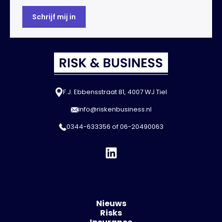
F.J. Ebbensstraat 81, 4007 WJ Tiel
info@riskenbusiness.nl
0344-633356
of
06-20490063
Nieuws
Risks