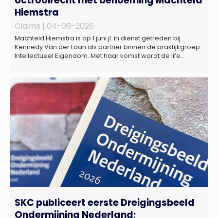
octrooirecht met benoeming Machteld
Hiemstra
Claims |
04-06-2026
Machteld Hiemstra is op 1 juni jl. in dienst getreden bij
Kennedy Van der Laan als partner binnen de praktijkgroep
Intellectueel Eigendom. Met haar komst wordt de life
sciences en octrooipraktijk van het Amsterdamse
advocatenkantoor verder versterkt. Machteld is
gespecialiseerd in nationale en internationale wet- en
regelgeving relevant voor de life sciences sector en de […]
SKC publiceert eerste Dreigingsbeeld
Ondermijning Nederland;