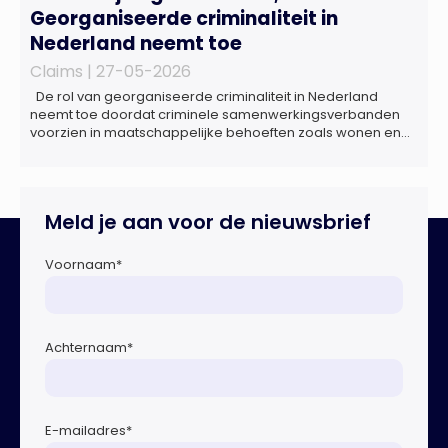
Georganiseerde criminaliteit in
Nederland neemt toe
Claims |
27-05-2026
De rol van georganiseerde criminaliteit in Nederland
neemt toe doordat criminele samenwerkingsverbanden
voorzien in maatschappelijke behoeften zoals wonen en
zorg, doordat burgers en bedrijven een oogje dichtknijpen
en doordat politici en beleidsmakers zich bewust en
onbewust laten manipuleren. Dat staat in het
Dreigingsbeeld Ondermijning Nederland (DON), een
Meld je aan voor de nieuwsbrief
rapport geschreven door het Strategisch Kenniscentrum
Ondermijnende […]
Voornaam
*
Achternaam
*
E-mailadres
*