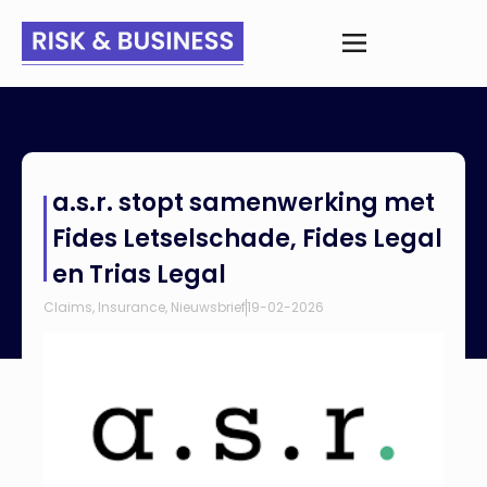
Home
>
Nieuws
>
a.s.r. stopt samenwerking met Fides
a.s.r. stopt samenwerking met
Letselschade, Fides Legal en Trias Legal
Fides Letselschade, Fides Legal
en Trias Legal
Claims
,
Insurance
,
Nieuwsbrief
19-02-2026