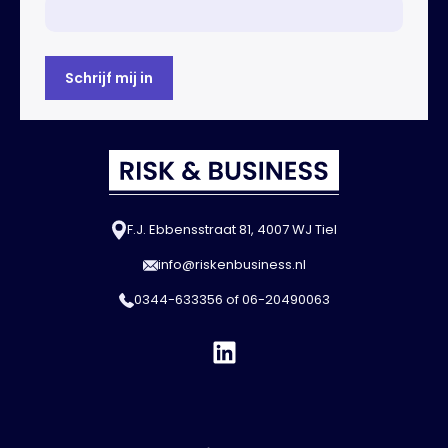
F.J. Ebbensstraat 81, 4007 WJ Tiel
info@riskenbusiness.nl
0344-633356
of
06-20490063