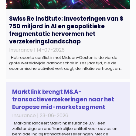
Swiss Re Institute: Investeringen van $
750 miljard in AI en geopolitieke
fragmentatie hervormen het
verzekeringslandschap
Insurance |
14-07-2026
Het recente conflict in het Midden-Oosten is de vierde
grote wereldwijde aanbodschok in zes jaar tijd, die de
economische activiteit vertraagt, de inflatie verhoogt en
een bredere verschuiving naar een meer
gefragmenteerde wereldeconomie versterkt. Tegen deze
achtergrond zal de groei van de totale premie-inkomsten
wereldwijd naar verwachting afnemen tot 1,3% in reële
Marktlink brengt M&A-
termen in […]
transactieverzekeringen naar het
Europese mid-marketsegment
Insurance |
23-06-2026
Marktlink lanceert Marktlink Insurance B.V., een
zelfstandige en onafhankelijke entiteit voor advies en
bemiddeling bij transactieverzekeringen. Met de