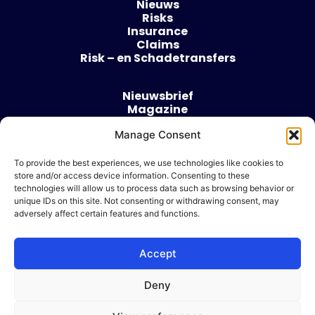
Nieuws
Risks
Insurance
Claims
Risk – en Schadetransfers
Nieuwsbrief
Magazine
Evenementen
Over
Manage Consent
Contact
To provide the best experiences, we use technologies like cookies to
store and/or access device information. Consenting to these
Algemene voorwaarden
technologies will allow us to process data such as browsing behavior or
Cookie beleid
unique IDs on this site. Not consenting or withdrawing consent, may
adversely affect certain features and functions.
Accept
Ik wil adverteren
Deny
© 2026 Risk & Business