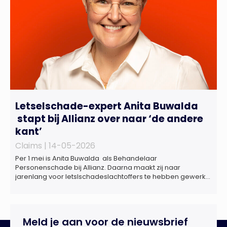
Letselschade-expert Anita Buwalda
stapt bij Allianz over naar ‘de andere
kant’
Claims |
14-05-2026
Per 1 mei is Anita Buwalda als Behandelaar
Personenschade bij Allianz. Daarna maakt zij naar
jarenlang voor letslschadeslachtoffers te hebben gewerkt
over maar ‘de betalende kant’ De afgelopen 3,5 jaar was
zij als zelfstandig letselschade-expert werkzaam onder de
naam van Buwalda Letselschade, waarin zij onder meer
werkzaam was voor ZLM, Ard Korevaar Personenschade,
Meld je aan voor de nieuwsbrief
Overtoom Letselschade […]