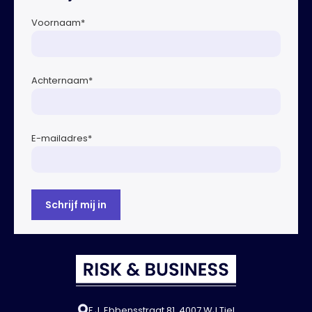
Voornaam
*
Achternaam
*
E-mailadres
*
F.J. Ebbensstraat 81, 4007 WJ Tiel