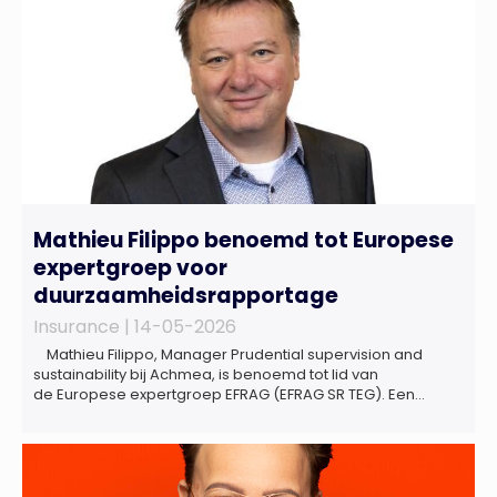
Mathieu Filippo benoemd tot Europese
expertgroep voor
duurzaamheidsrapportage
Insurance |
14-05-2026
Mathieu Filippo, Manager Prudential supervision and
sustainability bij Achmea, is benoemd tot lid van
de Europese expertgroep EFRAG (EFRAG SR TEG). Een
belangrijke erkenning van zijn expertise én kennis die hij
voor de Nederlandse verzekeringssector zal inbrengen bij
de ontwikkeling van Europese regels voor
duurzaamheidsrapportages. De expertgroep helpt de
Europese Commissie bij het ontwikkelen van […]