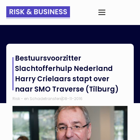
Home
>
Nieuws
>
Bestuursvoorzitter Slachtofferhulp Nederland
Bestuursvoorzitter
Harry Crielaars stapt over naar SMO Traverse (Tilburg)
Slachtofferhulp Nederland
Harry Crielaars stapt over
naar SMO Traverse (Tilburg)
Risk - en Schadetransfers
08-11-2016