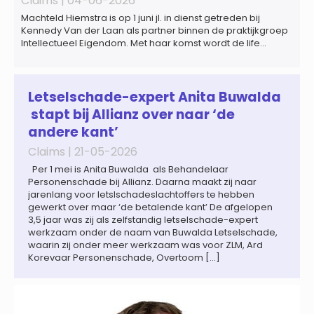
Claims |
04-06-2026
Machteld Hiemstra is op 1 juni jl. in dienst getreden bij
Kennedy Van der Laan als partner binnen de praktijkgroep
Intellectueel Eigendom. Met haar komst wordt de life
sciences en octrooipraktijk van het Amsterdamse
advocatenkantoor verder versterkt. Machteld is
gespecialiseerd in nationale en internationale wet- en
regelgeving relevant voor de life sciences sector en de […]
Letselschade-expert Anita Buwalda
stapt bij Allianz over naar ‘de
andere kant’
Claims |
21-05-2026
Per 1 mei is Anita Buwalda als Behandelaar
Personenschade bij Allianz. Daarna maakt zij naar
jarenlang voor letslschadeslachtoffers te hebben
gewerkt over maar ‘de betalende kant’ De afgelopen
3,5 jaar was zij als zelfstandig letselschade-expert
werkzaam onder de naam van Buwalda Letselschade,
waarin zij onder meer werkzaam was voor ZLM, Ard
Korevaar Personenschade, Overtoom […]