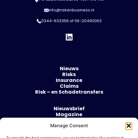
info@riskenbusiness.nl
0344-633356
of
06-20490063
Nieuws
Risks
Insurance
Claims
Risk – en Schadetransfers
Nieuwsbrief
Magazine
Evenementen
Over
Manage Consent
Contact
To provide the best experiences, we use technologies like cookies to