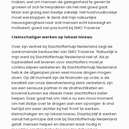
maken, wel om mensen de gelegenheid te geven te
groeien of zich te herpakken als het niet goed gaat.
Maar wel graag een beetje zakelijk. Het huishoudboekje
moet wel kloppen. Ik denk dat mijn natuurlijke
nieuwsgierigheid naar wat mensen echt beweegt en
motiveert, goed van pas komt bij SMO Traverse.’
K
leinschaliger werken op lokaal niveau
Over zijn vertrek bij Slachtofferhulp Nederland zegt de
aankomende bestuurder van SMO Traverse: ‘Natuurlijk is
mijn werk bij Slachtofferhulp Nederland niet af. Als je
topkwaliteit wilt leveren voor slachtoffers moet je
continu blijven verbeteren. Bij Slachtofferhulp Nederland
heb ik de afgelopen jaren veel mooie dingen mogen
doen. Op dit moment zijn de financiën op orde, is de
kwaliteit van onze dienstverlening sterk verbeterd, zijn
we een serieuze partner in de strafrechtketen en
bovenal kunnen we steeds meer slachtoffers beter
helpen. Daar gaat het om. Het is nu een mooi moment
om het stokje over te dragen aan een opvolger. Ik vind
het tijd om weer dichter bij het ‘front’ te werken;
kleinschaliger en op lokaal niveau. Daarbij blijf ik werken
vanuit het principe dat ook bij Slachtofferhulp Nederland
geldt: mensen helpen en steunen waar nodig in