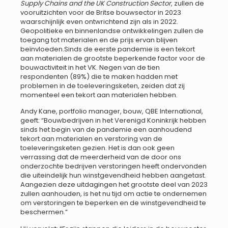
Supply Chains and the UK Construction Sector
, zullen de
vooruitzichten voor de Britse bouwsector in 2023
waarschijnlijk even ontwrichtend zijn als in 2022.
Geopolitieke en binnenlandse ontwikkelingen zullen de
toegang tot materialen en de prijs ervan blijven
beïnvloeden.Sinds de eerste pandemie is een tekort
aan materialen de grootste beperkende factor voor de
bouwactiviteit in het VK. Negen van de tien
respondenten (89%) die te maken hadden met
problemen in de toeleveringsketen, zeiden dat zij
momenteel een tekort aan materialen hebben.
Andy Kane, portfolio manager, bouw, QBE International,
geeft: “Bouwbedrijven in het Verenigd Koninkrijk hebben
sinds het begin van de pandemie een aanhoudend
tekort aan materialen en verstoring van de
toeleveringsketen gezien. Het is dan ook geen
verrassing dat de meerderheid van de door ons
onderzochte bedrijven verstoringen heeft ondervonden
die uiteindelijk hun winstgevendheid hebben aangetast.
Aangezien deze uitdagingen het grootste deel van 2023
zullen aanhouden, is het nu tijd om actie te ondernemen
om verstoringen te beperken en de winstgevendheid te
beschermen.”