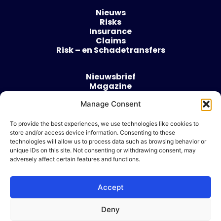
Nieuws
Risks
Insurance
Claims
Risk – en Schadetransfers
Nieuwsbrief
Magazine
Evenementen
Manage Consent
Over
Contact
To provide the best experiences, we use technologies like cookies to
store and/or access device information. Consenting to these
Algemene voorwaarden
technologies will allow us to process data such as browsing behavior or
Cookie beleid
unique IDs on this site. Not consenting or withdrawing consent, may
adversely affect certain features and functions.
Accept
Ik wil adverteren
Deny