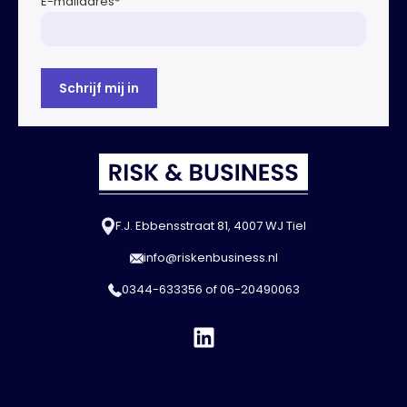
E-mailadres
*
F.J. Ebbensstraat 81, 4007 WJ Tiel
info@riskenbusiness.nl
0344-633356
of
06-20490063