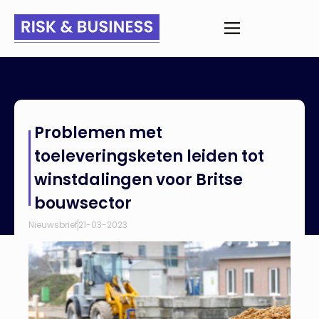
Home
>
Nieuws
>
Problemen met toeleveringsketen leiden tot
Problemen met
winstdalingen voor Britse bouwsector
toeleveringsketen leiden tot
winstdalingen voor Britse
bouwsector
Nieuwsbrief
21-03-2023