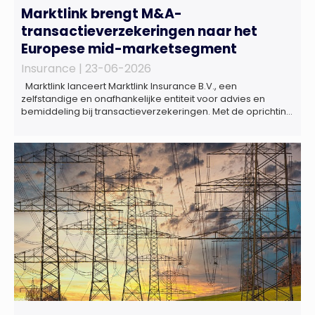
Marktlink brengt M&A-
transactieverzekeringen naar het
Europese mid-marketsegment
Insurance |
23-06-2026
Marktlink lanceert Marktlink Insurance B.V., een
zelfstandige en onafhankelijke entiteit voor advies en
bemiddeling bij transactieverzekeringen. Met de oprichting
van Marktlink Insurance, die onder leiding van Gülsüm Aslan
komt, breidt Marktlink zijn zelfstandige dienstverlening rond
overnames verder uit. Naast M&A-advies kunnen
ondernemers, investeerders en dealteams vanaf nu ook
terecht voor ondersteuning op het gebied […]