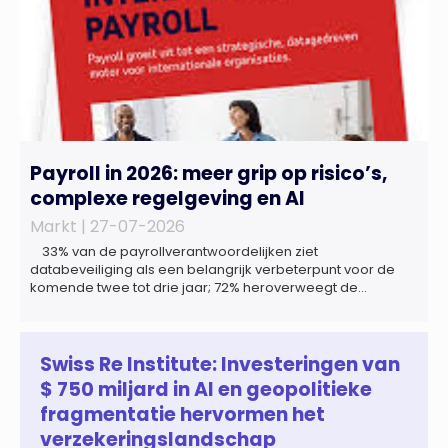
Payroll in 2026: meer grip op risico’s,
complexe regelgeving en AI
Markt |
27-07-2026
33% van de payrollverantwoordelijken ziet
databeveiliging als een belangrijk verbeterpunt voor de
komende twee tot drie jaar; 72% heroverweegt de
inrichting van payroll als gevolg van een tekort aan
gekwalificeerd personeel; 44% onderzoekt de inzet van
artificial intelligence (AI) als oplossing; payroll ontwikkelt
zich steeds vaker tot een zelfstandige bedrijfsfunctie: bij
Swiss Re Institute: Investeringen van
43% van […]
$ 750 miljard in AI en geopolitieke
fragmentatie hervormen het
verzekeringslandschap