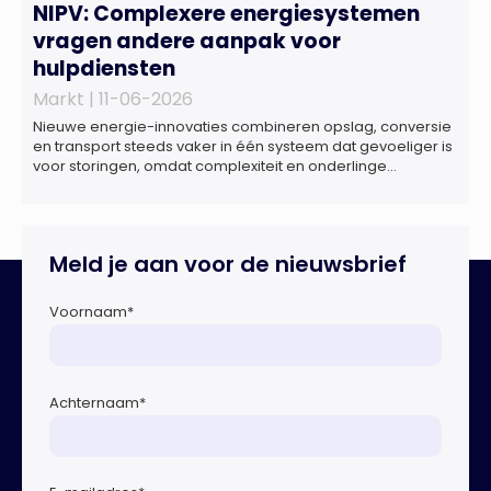
NIPV: Complexere energiesystemen
vragen andere aanpak voor
hulpdiensten
Markt |
11-06-2026
Nieuwe energie-innovaties combineren opslag, conversie
en transport steeds vaker in één systeem dat gevoeliger is
voor storingen, omdat complexiteit en onderlinge
afhankelijkheden toenemen. Dat blijkt uit nieuw onderzoek
van het NIPV naar zes innovatieve technologieën in de
energietransitie. Het NIPV onderzocht zes innovaties met
potentieel grote invloed op het toekomstige
Meld je aan voor de nieuwsbrief
energiesysteem. Het betreft systemen waarbij elektriciteit
of […]
Voornaam
*
Achternaam
*