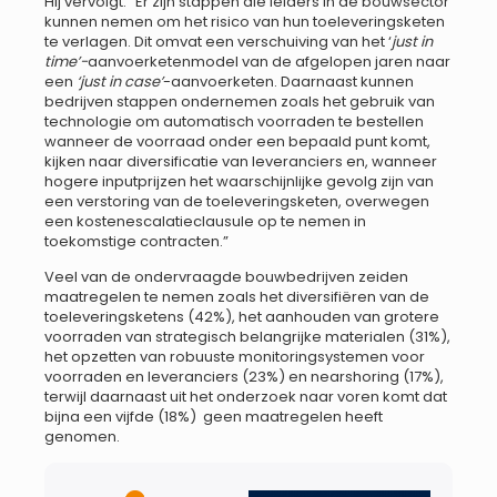
Hij vervolgt: “Er zijn stappen die leiders in de bouwsector
kunnen nemen om het risico van hun toeleveringsketen
te verlagen. Dit omvat een verschuiving van het ‘
just in
time’-
aanvoerketenmodel van de afgelopen jaren naar
een
‘just in case’
-aanvoerketen. Daarnaast kunnen
bedrijven stappen ondernemen zoals het gebruik van
technologie om automatisch voorraden te bestellen
wanneer de voorraad onder een bepaald punt komt,
kijken naar diversificatie van leveranciers en, wanneer
hogere inputprijzen het waarschijnlijke gevolg zijn van
een verstoring van de toeleveringsketen, overwegen
een kostenescalatieclausule op te nemen in
toekomstige contracten.”
Veel van de ondervraagde bouwbedrijven zeiden
maatregelen te nemen zoals het diversifiëren van de
toeleveringsketens (42%), het aanhouden van grotere
voorraden van strategisch belangrijke materialen (31%),
het opzetten van robuuste monitoringsystemen voor
voorraden en leveranciers (23%) en nearshoring (17%),
terwijl daarnaast uit het onderzoek naar voren komt dat
bijna een vijfde (18%) geen maatregelen heeft
genomen.