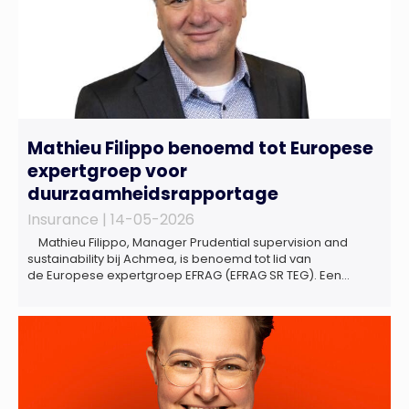
Mathieu Filippo benoemd tot Europese
expertgroep voor
duurzaamheidsrapportage
Insurance |
14-05-2026
Mathieu Filippo, Manager Prudential supervision and
sustainability bij Achmea, is benoemd tot lid van
de Europese expertgroep EFRAG (EFRAG SR TEG). Een
belangrijke erkenning van zijn expertise én kennis die hij
voor de Nederlandse verzekeringssector zal inbrengen bij
de ontwikkeling van Europese regels voor
duurzaamheidsrapportages. De expertgroep helpt de
Europese Commissie bij het ontwikkelen van […]