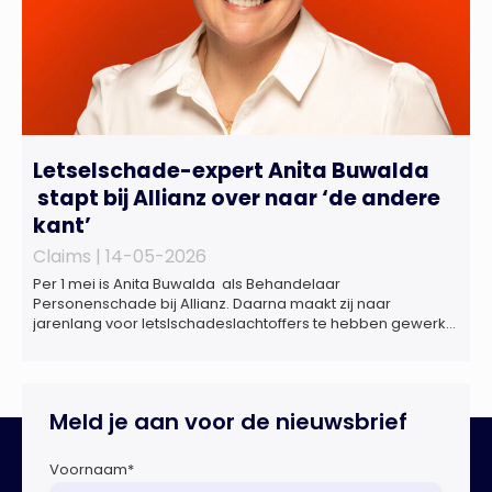
Letselschade-expert Anita Buwalda
stapt bij Allianz over naar ‘de andere
kant’
Claims |
14-05-2026
Per 1 mei is Anita Buwalda als Behandelaar
Personenschade bij Allianz. Daarna maakt zij naar
jarenlang voor letslschadeslachtoffers te hebben gewerkt
over maar ‘de betalende kant’ De afgelopen 3,5 jaar was
zij als zelfstandig letselschade-expert werkzaam onder de
naam van Buwalda Letselschade, waarin zij onder meer
werkzaam was voor ZLM, Ard Korevaar Personenschade,
Meld je aan voor de nieuwsbrief
Overtoom Letselschade […]
Voornaam
*