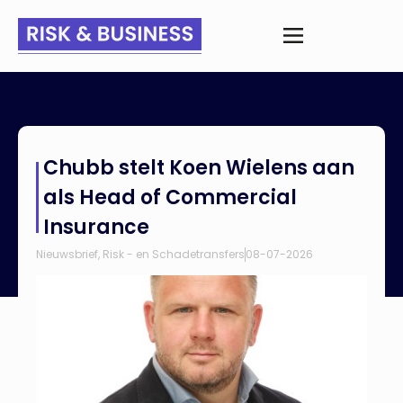
Home
>
Nieuws
>
Chubb stelt Koen Wielens aan als Head of
Chubb stelt Koen Wielens aan
Commercial Insurance
als Head of Commercial
Insurance
Nieuwsbrief
,
Risk - en Schadetransfers
08-07-2026