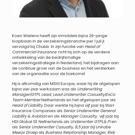
Koen Wielens heeft zijn inmiddels bijna 26-jarige
loopbaan in de verzekeringsbranche per 1 juli jl.
vervolgd bij Chubb. In zijn functie van
Head of
Commercial Insurance
richt hij zich op de verdere
ontwikkeling van de bedrijfsmatige
verzekeringsstrategie in Nederland, het bijdragen aan
de continue groei van de business en het versterken
van de organisatie voor de toekomst
Hij is afkomstig van MSIG Europe, waar hij de afgelopen
bijna vier jaar werkzaam was als
Underwriting
Manager|GTPL Lead, Lead Underwriter Casualty|ExCo
Team Member
Netherlands en het afgelopen jaar als
Head of Liability.
Daar werkte hij bijna vijf jaar bij Starr
Insurance Companies als
Senior Underwriter General
Liability & Aviation
en als
Manager Casualty,
vijf jaar bij
HDI Global SE Netherlands als
Underwriter GTPL& PI
en
als
Senior Underwriter Casualty, 8,5 jaar bij Unirobe
Meeùs Groep
als
Business Relationship Manager, Risk