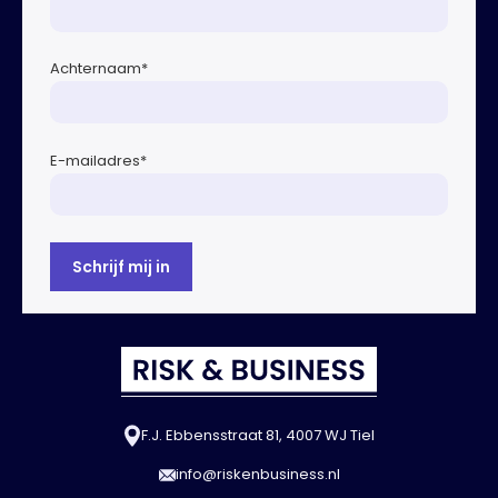
Achternaam
*
E-mailadres
*
F.J. Ebbensstraat 81, 4007 WJ Tiel
info@riskenbusiness.nl