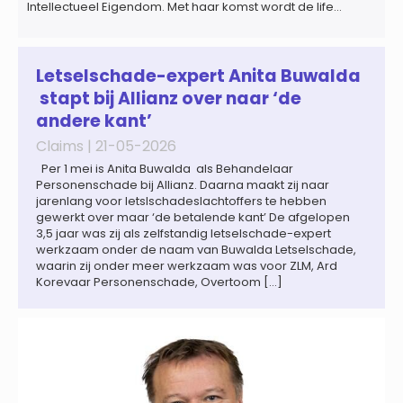
Intellectueel Eigendom. Met haar komst wordt de life
sciences en octrooipraktijk van het Amsterdamse
advocatenkantoor verder versterkt. Machteld is
gespecialiseerd in nationale en internationale wet- en
regelgeving relevant voor de life sciences sector en de […]
Letselschade-expert Anita Buwalda
stapt bij Allianz over naar ‘de
andere kant’
Claims |
21-05-2026
Per 1 mei is Anita Buwalda als Behandelaar
Personenschade bij Allianz. Daarna maakt zij naar
jarenlang voor letslschadeslachtoffers te hebben
gewerkt over maar ‘de betalende kant’ De afgelopen
3,5 jaar was zij als zelfstandig letselschade-expert
werkzaam onder de naam van Buwalda Letselschade,
waarin zij onder meer werkzaam was voor ZLM, Ard
Korevaar Personenschade, Overtoom […]