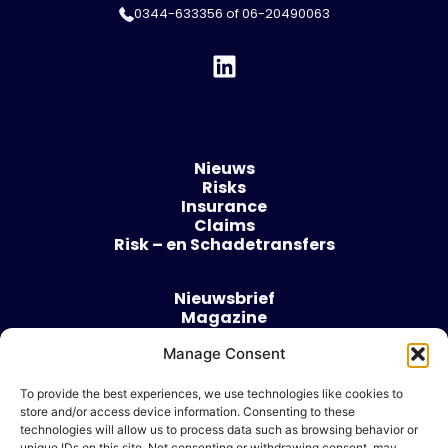
0344-633356
of
06-20490063
Nieuws
Risks
Insurance
Claims
Risk – en Schadetransfers
Nieuwsbrief
Magazine
Evenementen
Manage Consent
Over
Contact
To provide the best experiences, we use technologies like cookies to
store and/or access device information. Consenting to these
Algemene voorwaarden
technologies will allow us to process data such as browsing behavior or
Cookie beleid
unique IDs on this site. Not consenting or withdrawing consent, may