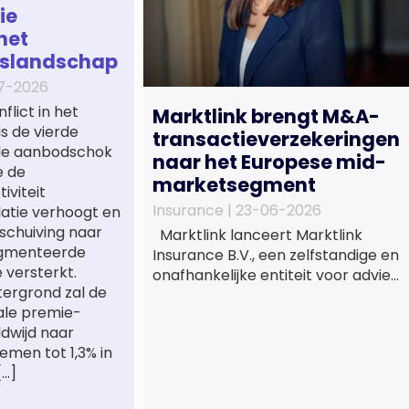
ie
het
gslandschap
7-2026
lict in het
Marktlink brengt M&A-
s de vierde
transactieverzekeringen
jde aanbodschok
naar het Europese mid-
ie de
marketsegment
iviteit
Insurance |
23-06-2026
flatie verhoogt en
schuiving naar
Marktlink lanceert Marktlink
agmenteerde
Insurance B.V., een zelfstandige en
versterkt.
onafhankelijke entiteit voor advies
ergrond zal de
en bemiddeling bij
ale premie-
transactieverzekeringen. Met de
dwijd naar
oprichting van Marktlink
emen tot 1,3% in
Insurance, die onder leiding van
[…]
Gülsüm Aslan komt, breidt
Marktlink zijn zelfstandige