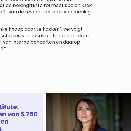
ier de belangrijkste rol moet spelen. Ook
 helft van de respondenten is van mening
inke knoop door te hakken”, vervolgt
erschuiven van focus op het aantrekken
en van interne behoeften en daarop
n.”
titute:
en van $ 750
 en
e