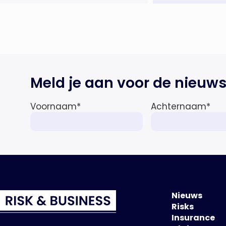
oplossing; payroll ontwikkelt zich
steeds vaker tot een zelfstandige
bedrijfsfunctie: bij 43% van […]
Meld je aan voor de nieuws
Voornaam
*
Achternaam
*
Nieuws
Risks
Insurance