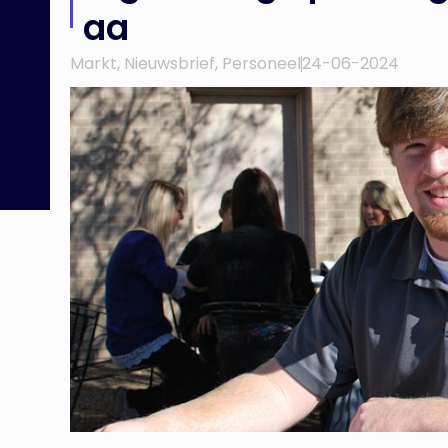
aa
Markt
,
Nieuwsbrief
,
Personeel
24-06-2024