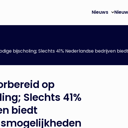
Nieuws
Nieuw
odige bijscholing; Slechts 41% Nederlandse bedrijven bie
orbereid op
ing; Slechts 41%
en biedt
gsmogelijkheden