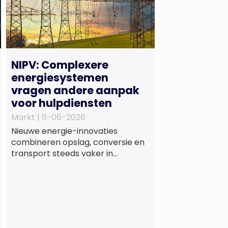
NIPV: Complexere
energiesystemen
vragen andere aanpak
voor hulpdiensten
Markt |
11-06-2026
Nieuwe energie-innovaties
combineren opslag, conversie en
transport steeds vaker in
één systeem dat gevoeliger is
voor storingen, omdat
complexiteit en onderlinge
afhankelijkheden toenemen. Dat
blijkt uit nieuw onderzoek van het
NIPV naar zes innovatieve