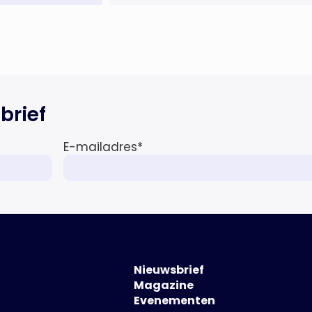
dienstverlening rond overnames
verder uit. Naast M&A-advies
kunnen ondernemers,
investeerders en dealteams vanaf
nu ook terecht voor
ondersteuning op het gebied […]
brief
E-mailadres
*
Nieuwsbrief
Magazine
Evenementen