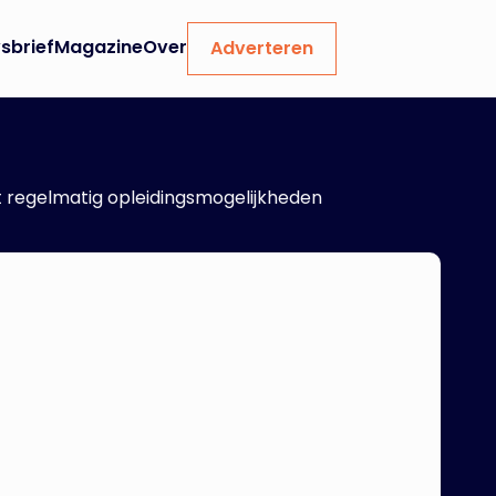
sbrief
Magazine
Over
Adverteren
dt regelmatig opleidingsmogelijkheden