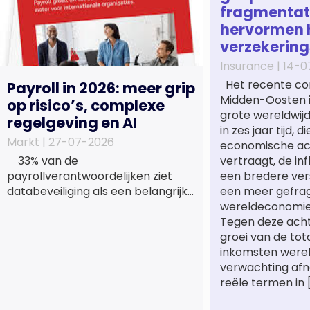
fragmentat
hervormen 
verzekerin
Insurance |
14-0
Het recente conf
Payroll in 2026: meer grip
Midden-Oosten i
op risico’s, complexe
grote wereldwi
regelgeving en AI
in zes jaar tijd, d
Markt |
27-07-2026
economische act
33% van de
vertraagt, de in
payrollverantwoordelijken ziet
een bredere ver
databeveiliging als een belangrijk
een meer gefr
verbeterpunt voor de komende
wereldeconomie 
twee tot drie jaar; 72%
Tegen deze acht
heroverweegt de inrichting van
groei van de tot
payroll als gevolg van een tekort
inkomsten werel
aan gekwalificeerd personeel;
verwachting afn
44% onderzoekt de inzet van
reële termen in 
artificial intelligence (AI) als