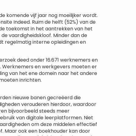
komende vijf jaar nog moeilijker wordt.
nsite Indeed. Ruim de helft (52%) van de
 de toekomst in het aantrekken van het
is de vaardigheidskloof. Minder dan de
dt regelmatig interne opleidingen en
onderzoek deed onder 16.671 werknemers en
nd. Werknemers en werkgevers moeten er
ling van het ene domein naar het andere
 moeten inrichten.
worden nieuwe banen gecreëerd die
digheden verouderen hierdoor, waardoor
ren bijvoorbeeld steeds meer
ebruik van digitale leerplatformen. Niet
vaardigheden om deze middelen effectief
oof. Maar ook een boekhouder kan door