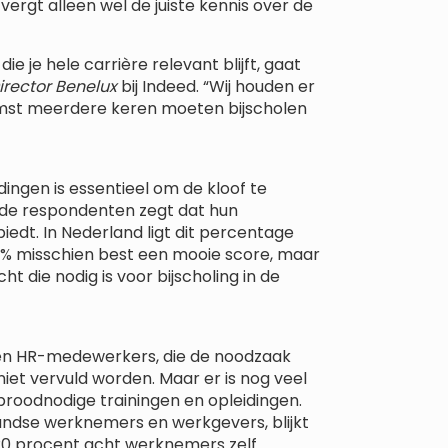
ergt alleen wel de juiste kennis over de
ie je hele carrière relevant blijft, gaat
rector Benelux
bij Indeed. “Wij houden er
mst meerdere keren moeten bijscholen
ingen is essentieel om de kloof te
ijde respondenten zegt dat hun
biedt. In Nederland ligt dit percentage
 41% misschien best een mooie score, maar
ht die nodig is voor bijscholing in de
s en HR-medewerkers, die de noodzaak
niet vervuld worden. Maar er is nog veel
e broodnodige trainingen en opleidingen.
andse werknemers en werkgevers, blijkt
 20 procent acht werknemers zelf