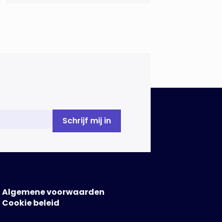
technologieën in de
energietransitie. Het NIPV
onderzocht zes innovaties met
potentieel grote invloed op het
toekomstige energiesysteem. Het
betreft systemen waarbij
elektriciteit of […]
Algemene voorwaarden
Cookie beleid