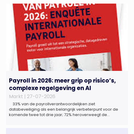
Payroll in 2026: meer grip op risico’s,
complexe regelgeving en AI
Markt |
27-07-2026
33% van de payrollverantwoordelijken ziet
databeveiliging als een belangrijk verbeterpunt voor de
komende twee tot drie jaar; 72% heroverweegt de
inrichting van payroll als gevolg van een tekort aan
gekwalificeerd personeel; 44% onderzoekt de inzet van
artificial intelligence (AI) als oplossing; payroll ontwikkelt