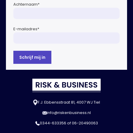
Achternaam
*
E-mailadres
*
F.J. Ebbensstraat 81, 4007 WJ Tiel
info@riskenbusiness.nl
0344-633356
of
06-20490063