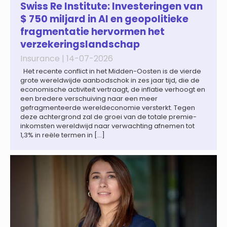
zich steeds vaker tot een zelfstandige bedrijfsfunctie: bij
Swiss Re Institute: Investeringen van
43% van […]
$ 750 miljard in AI en geopolitieke
fragmentatie hervormen het
verzekeringslandschap
Insurance |
14-07-2026
Het recente conflict in het Midden-Oosten is de vierde
grote wereldwijde aanbodschok in zes jaar tijd, die de
economische activiteit vertraagt, de inflatie verhoogt en
een bredere verschuiving naar een meer
gefragmenteerde wereldeconomie versterkt. Tegen
deze achtergrond zal de groei van de totale premie-
inkomsten wereldwijd naar verwachting afnemen tot
1,3% in reële termen in […]