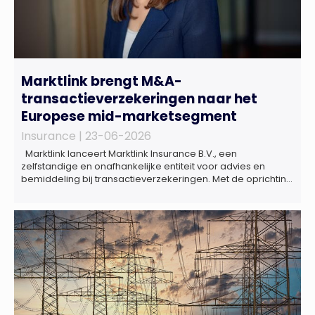
Marktlink brengt M&A-
transactieverzekeringen naar het
Europese mid-marketsegment
Insurance |
23-06-2026
Marktlink lanceert Marktlink Insurance B.V., een
zelfstandige en onafhankelijke entiteit voor advies en
bemiddeling bij transactieverzekeringen. Met de oprichting
van Marktlink Insurance, die onder leiding van Gülsüm Aslan
komt, breidt Marktlink zijn zelfstandige dienstverlening rond
overnames verder uit. Naast M&A-advies kunnen
ondernemers, investeerders en dealteams vanaf nu ook
terecht voor ondersteuning op het gebied […]