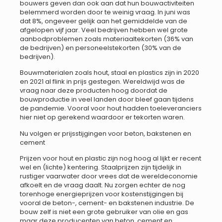
bouwers geven dan ook aan dat hun bouwactiviteiten
belemmerd worden door te weinig vraag. In juni was
dat 8%, ongeveer gelijk aan het gemiddelde van de
afgelopen vijf jaar. Veel bedrijven hebben wel grote
aanbodproblemen zoals materiaaltekorten (36% van
de bedrijven) en personeelstekorten (30% van de
bedrijven).
Bouwmaterialen zoals hout, staal en plastics zijn in 2020
en 2021 al flink in prijs gestegen. Wereldwijd was de
vraag naar deze producten hoog doordat de
bouwproductie in veel landen door bleef gaan tijdens
de pandemie. Vooral voor hout hadden toeleveranciers
hier niet op gerekend waardoor er tekorten waren.
Nu volgen er prijsstijgingen voor beton, bakstenen en
cement
Prijzen voor hout en plastic zijn nog hoog al lijkt er recent
wel en (lichte) kentering. Staalprijzen zijn tijdelijk in
rustiger vaarwater door vrees dat de wereldeconomie
afkoelt en de vraag daalt. Nu zorgen echter de nog
torenhoge energieprijzen voor kostenstijgingen bij
vooral de beton-, cement- en bakstenen industrie. De
bouw zelf is niet een grote gebruiker van olie en gas
maar deze producenten van beton, cement en