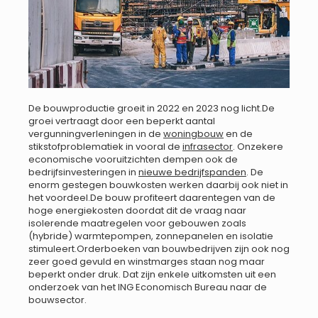
De bouwproductie groeit in 2022 en 2023 nog licht.De
groei vertraagt door een beperkt aantal
vergunningverleningen in de
woningbouw
en de
stikstofproblematiek in vooral de
infrasector
. Onzekere
economische vooruitzichten dempen ook de
bedrijfsinvesteringen in
nieuwe bedrijfspanden
. De
enorm gestegen bouwkosten werken daarbij ook niet in
het voordeel.De bouw profiteert daarentegen van de
hoge energiekosten doordat dit de vraag naar
isolerende maatregelen voor gebouwen zoals
(hybride) warmtepompen, zonnepanelen en isolatie
stimuleert.Orderboeken van bouwbedrijven zijn ook nog
zeer goed gevuld en winstmarges staan nog maar
beperkt onder druk. Dat zijn enkele uitkomsten uit een
onderzoek van het ING Economisch Bureau naar de
bouwsector.