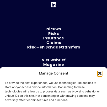
Nieuws
Risks
Insurance
Claims
Risk – en Schadetransfers
Nieuwsbrief
Magazine
Evenementen
Over
Manage Consent
Contact
To provide the best experiences, we use technologies like cookies to
store and/or access device information. Consenting to these
Algemene voorwaarden
technologies will allow us to process data such as browsing behavior or
Cookie beleid
unique IDs on this site. Not consenting or withdrawing consent, may
adversely affect certain features and functions.