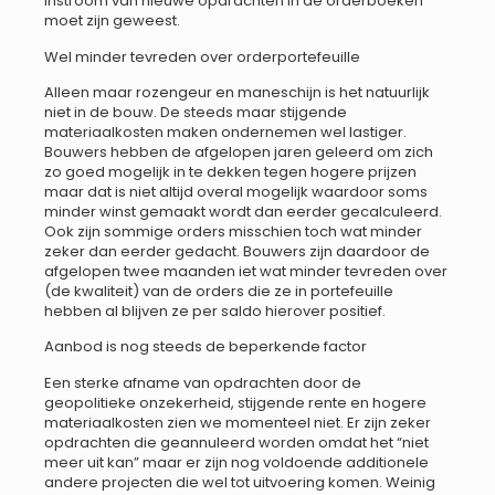
instroom van nieuwe opdrachten in de orderboeken
moet zijn geweest.
Wel minder tevreden over orderportefeuille
Alleen maar rozengeur en maneschijn is het natuurlijk
niet in de bouw. De steeds maar stijgende
materiaalkosten maken ondernemen wel lastiger.
Bouwers hebben de afgelopen jaren geleerd om zich
zo goed mogelijk in te dekken tegen hogere prijzen
maar dat is niet altijd overal mogelijk waardoor soms
minder winst gemaakt wordt dan eerder gecalculeerd.
Ook zijn sommige orders misschien toch wat minder
zeker dan eerder gedacht. Bouwers zijn daardoor de
afgelopen twee maanden iet wat minder tevreden over
(de kwaliteit) van de orders die ze in portefeuille
hebben al blijven ze per saldo hierover positief.
Aanbod is nog steeds de beperkende factor
Een sterke afname van opdrachten door de
geopolitieke onzekerheid, stijgende rente en hogere
materiaalkosten zien we momenteel niet. Er zijn zeker
opdrachten die geannuleerd worden omdat het “niet
meer uit kan” maar er zijn nog voldoende additionele
andere projecten die wel tot uitvoering komen. Weinig