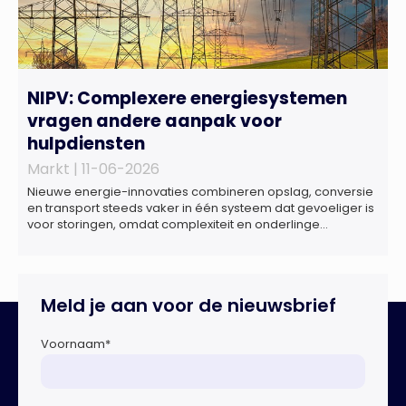
NIPV: Complexere energiesystemen
vragen andere aanpak voor
hulpdiensten
Markt |
11-06-2026
Nieuwe energie-innovaties combineren opslag, conversie
en transport steeds vaker in één systeem dat gevoeliger is
voor storingen, omdat complexiteit en onderlinge
afhankelijkheden toenemen. Dat blijkt uit nieuw onderzoek
van het NIPV naar zes innovatieve technologieën in de
energietransitie. Het NIPV onderzocht zes innovaties met
potentieel grote invloed op het toekomstige
Meld je aan voor de nieuwsbrief
energiesysteem. Het betreft systemen waarbij elektriciteit
of […]
Voornaam
*