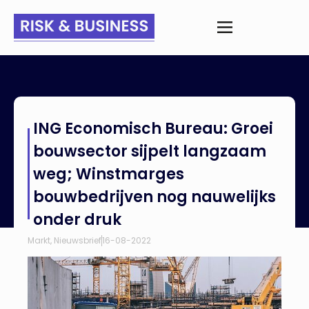
Home
>
Nieuws
>
ING Economisch Bureau: Groei bouwsector
ING Economisch Bureau: Groei
sijpelt langzaam weg; Winstmarges bouwbedrijven nog
nauwelijks onder druk
bouwsector sijpelt langzaam
weg; Winstmarges
bouwbedrijven nog nauwelijks
onder druk
Markt
,
Nieuwsbrief
16-08-2022