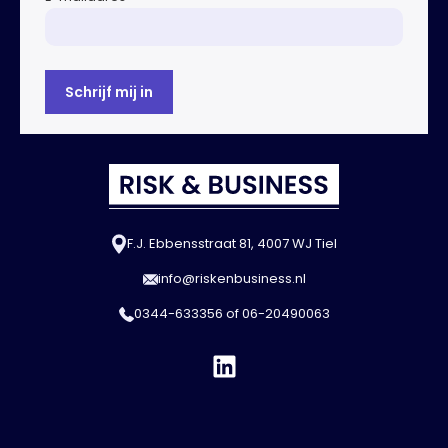
F.J. Ebbensstraat 81, 4007 WJ Tiel
info@riskenbusiness.nl
0344-633356
of
06-20490063