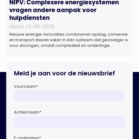
NIPV: Complexere energiesystemen
vragen andere aanpak voor
hulpdiensten
Markt |
11-06-2026
Nieuwe energie-innovaties combineren opslag, conversie
en transport steeds vaker in één systeem dat gevoeliger is
voor storingen, omdat complexiteit en onderlinge
afhankelijkheden toenemen. Dat blijkt uit nieuw onderzoek
van het NIPV naar zes innovatieve technologieën in de
energietransitie. Het NIPV onderzocht zes innovaties met
potentieel grote invloed op het toekomstige
Meld je aan voor de nieuwsbrief
energiesysteem. Het betreft systemen waarbij elektriciteit
of […]
Voornaam
*
Achternaam
*
E-mailadres
*