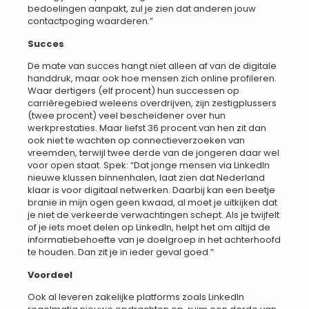
bedoelingen aanpakt, zul je zien dat anderen jouw
contactpoging waarderen.”
Succes
De mate van succes hangt niet alleen af van de digitale
handdruk, maar ook hoe mensen zich online profileren.
Waar dertigers (elf procent) hun successen op
carrièregebied weleens overdrijven, zijn zestigplussers
(twee procent) veel bescheidener over hun
werkprestaties. Maar liefst 36 procent van hen zit dan
ook niet te wachten op connectieverzoeken van
vreemden, terwijl twee derde van de jongeren daar wel
voor open staat. Spek: “Dat jonge mensen via LinkedIn
nieuwe klussen binnenhalen, laat zien dat Nederland
klaar is voor digitaal netwerken. Daarbij kan een beetje
branie in mijn ogen geen kwaad, al moet je uitkijken dat
je niet de verkeerde verwachtingen schept. Als je twijfelt
of je iets moet delen op LinkedIn, helpt het om altijd de
informatiebehoefte van je doelgroep in het achterhoofd
te houden. Dan zit je in ieder geval goed.”
Voordeel
Ook al leveren zakelijke platforms zoals LinkedIn