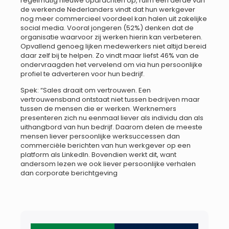
regelmatig nieuwe opdrachten op, ruim een derde van
de werkende Nederlanders vindt dat hun werkgever
nog meer commercieel voordeel kan halen uit zakelijke
social media. Vooral jongeren (52%) denken dat de
organisatie waarvoor zij werken hierin kan verbeteren.
Opvallend genoeg lijken medewerkers niet altijd bereid
daar zelf bij te helpen. Zo vindt maar liefst 46% van de
ondervraagden het vervelend om via hun persoonlijke
profiel te adverteren voor hun bedrijf.
Spek: “Sales draait om vertrouwen. Een
vertrouwensband ontstaat niet tussen bedrijven maar
tussen de mensen die er werken. Werknemers
presenteren zich nu eenmaal liever als individu dan als
uithangbord van hun bedrijf. Daarom delen de meeste
mensen liever persoonlijke werksuccessen dan
commerciële berichten van hun werkgever op een
platform als LinkedIn. Bovendien werkt dit, want
andersom lezen we ook liever persoonlijke verhalen
dan corporate berichtgeving