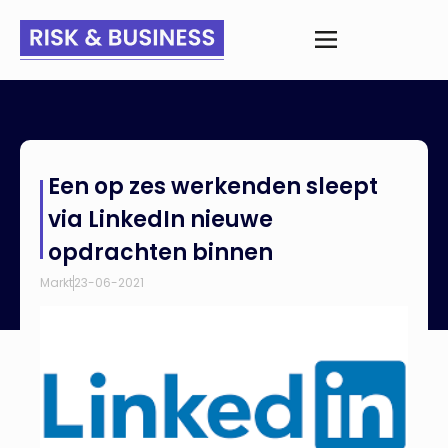
Home
>
Nieuws
>
Een op zes werkenden sleept via LinkedIn
Een op zes werkenden sleept
nieuwe opdrachten binnen
via LinkedIn nieuwe
opdrachten binnen
Markt
23-06-2021