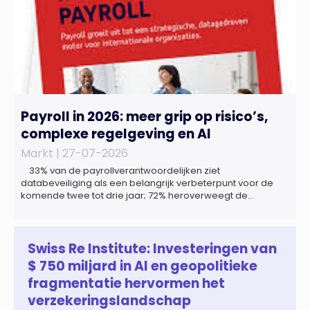
Payroll in 2026: meer grip op risico’s,
complexe regelgeving en AI
Markt |
27-07-2026
33% van de payrollverantwoordelijken ziet
databeveiliging als een belangrijk verbeterpunt voor de
komende twee tot drie jaar; 72% heroverweegt de
inrichting van payroll als gevolg van een tekort aan
gekwalificeerd personeel; 44% onderzoekt de inzet van
artificial intelligence (AI) als oplossing; payroll ontwikkelt
zich steeds vaker tot een zelfstandige bedrijfsfunctie: bij
Swiss Re Institute: Investeringen van
43% van […]
$ 750 miljard in AI en geopolitieke
fragmentatie hervormen het
verzekeringslandschap