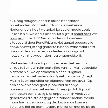
62% nog terughoudend in online benaderen
onbekenden. Maar liefst 16% van de werkende
Nederlanders haalt via zakelijke social media zoals
LinkedIn nieuwe deals binnen. Dit blijkt uit
onderzoek
van
prospex
onder 1.100 Nederlanders in loondienst,
uitgevoerd door PanelWizard. Het aantal succesvolle
social sellers
lijkt nog groter te kunnen, want maar liefst
twee derde van de respondenten vindt digitaal
netwerken met vreemden nog ongemakkelijk.
Werkenden tot veertig jaar presteren het best op
LinkedIn. Zo haalt ruim een vijfde van hen via het sociale
platform nieuwe opdrachten binnen. “Digitaal
netwerken is niet anders dan fysiek netwerken,” zegt
Maxim Spek, oprichter en eigenaar van prospex. “Op
een netwerkborrel geef je ook niet alleen je
businesscard aan bekenden. Ik begrijp dat digitaal
connecten soms lastig is of onpersoonlijk voelt voor
generaties die zijn opgegroeid zonder sociale media,
maar hier liggen vandaag de dag wel de kansen.
Zolang je het op een integere manier en met de beste