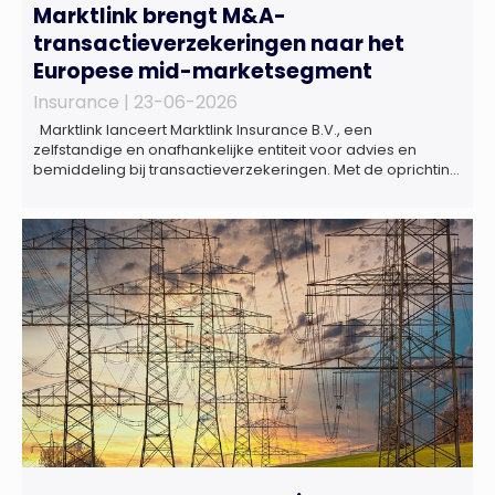
Marktlink brengt M&A-
transactieverzekeringen naar het
Europese mid-marketsegment
Insurance |
23-06-2026
Marktlink lanceert Marktlink Insurance B.V., een
zelfstandige en onafhankelijke entiteit voor advies en
bemiddeling bij transactieverzekeringen. Met de oprichting
van Marktlink Insurance, die onder leiding van Gülsüm Aslan
komt, breidt Marktlink zijn zelfstandige dienstverlening rond
overnames verder uit. Naast M&A-advies kunnen
ondernemers, investeerders en dealteams vanaf nu ook
terecht voor ondersteuning op het gebied […]