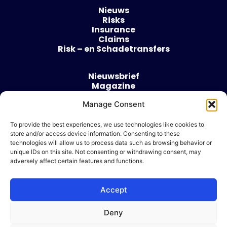
Nieuws
Risks
Insurance
Claims
Risk – en Schadetransfers
Nieuwsbrief
Magazine
Evenementen
Over
Manage Consent
Contact
To provide the best experiences, we use technologies like cookies to
store and/or access device information. Consenting to these
Algemene voorwaarden
technologies will allow us to process data such as browsing behavior or
Cookie beleid
unique IDs on this site. Not consenting or withdrawing consent, may
adversely affect certain features and functions.
Accept
Ik wil adverteren
Deny