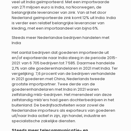
veel uit India geïmporteerd. Met een importwaarde
van 271 miljoen euro is India, na Noorwegen, de
belangrijkste leverancier van zink. Van al het door
Nederland geïmporteerde zink komt 12% uit India. India
is verder een relatief belangrijke leverancier van
kleding, met een importaandeel van bijna 6%.
Steeds meer Nederlandse bedrijven handelen met
India
Het aantal bedrijven dat goederen importeerde uit
en/of exporteerde naar India steeg in de periode 2015-
2021: van 6 705 bedrijven tot 7 585. Daarmee handelde
2,1% van alle goederenhandelaren in 2021 met India. Ter
vergelijking: 7,6 procent van de bedrijven verhandelde
in 2021 goederen met China, Nederlands tweede
grootste importpartner. Twee derde van de
goederenhandelaren met India in 2021 waren
zelfstandig mkb-bedrijven. Het merendeel van deze
zelfstandig mkb’ers had geen dochterbedrijven in het
buitenland. De bedrijfsactiviteiten waar zowel de
Nederlandse importeurs als exporteurs van goederen
uit/naar India actief in zijn, zijn handel, industrie en
specialistische zakelijke diensten.
Steeds meer telecommunicatie- en