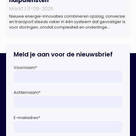
hulpdiensten
Markt |
11-06-2026
Nieuwe energie-innovaties combineren opslag, conversie
en transport steeds vaker in één systeem dat gevoeliger is
voor storingen, omdat complexiteit en onderlinge
afhankelijkheden toenemen. Dat blijkt uit nieuw onderzoek
van het NIPV naar zes innovatieve technologieën in de
energietransitie. Het NIPV onderzocht zes innovaties met
potentieel grote invloed op het toekomstige
Meld je aan voor de nieuwsbrief
energiesysteem. Het betreft systemen waarbij elektriciteit
of […]
Voornaam
*
Achternaam
*
E-mailadres
*