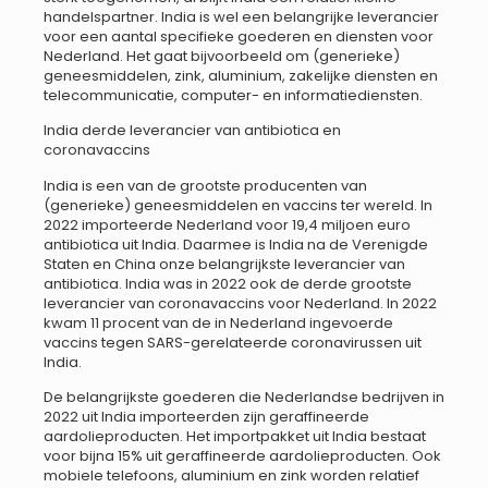
handelspartner. India is wel een belangrijke leverancier
voor een aantal specifieke goederen en diensten voor
Nederland. Het gaat bijvoorbeeld om (generieke)
geneesmiddelen, zink, aluminium, zakelijke diensten en
telecommunicatie, computer- en informatiediensten.
India derde leverancier van antibiotica en
coronavaccins
India is een van de grootste producenten van
(generieke) geneesmiddelen en vaccins ter wereld. In
2022 importeerde Nederland voor 19,4 miljoen euro
antibiotica uit India. Daarmee is India na de Verenigde
Staten en China onze belangrijkste leverancier van
antibiotica. India was in 2022 ook de derde grootste
leverancier van coronavaccins voor Nederland. In 2022
kwam 11 procent van de in Nederland ingevoerde
vaccins tegen SARS-gerelateerde coronavirussen uit
India.
De belangrijkste goederen die Nederlandse bedrijven in
2022 uit India importeerden zijn geraffineerde
aardolieproducten. Het importpakket uit India bestaat
voor bijna 15% uit geraffineerde aardolieproducten. Ook
mobiele telefoons, aluminium en zink worden relatief