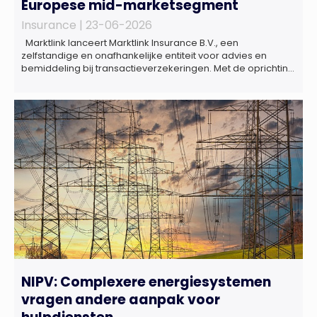
Europese mid-marketsegment
Insurance |
23-06-2026
Marktlink lanceert Marktlink Insurance B.V., een
zelfstandige en onafhankelijke entiteit voor advies en
bemiddeling bij transactieverzekeringen. Met de oprichting
van Marktlink Insurance, die onder leiding van Gülsüm Aslan
komt, breidt Marktlink zijn zelfstandige dienstverlening rond
overnames verder uit. Naast M&A-advies kunnen
ondernemers, investeerders en dealteams vanaf nu ook
terecht voor ondersteuning op het gebied […]
NIPV: Complexere energiesystemen
vragen andere aanpak voor