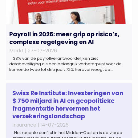
Payroll in 2026: meer grip op risico’s,
complexe regelgeving en AI
Markt |
27-07-2026
33% van de payrollverantwoordelijken ziet
databeveiliging als een belangrijk verbeterpunt voor de
komende twee tot drie jaar; 72% heroverweegt de
inrichting van payroll als gevolg van een tekort aan
gekwalificeerd personeel; 44% onderzoekt de inzet van
artificial intelligence (AI) als oplossing; payroll ontwikkelt
zich steeds vaker tot een zelfstandige bedrijfsfunctie: bij
Swiss Re Institute: Investeringen van
43% van […]
$ 750 miljard in AI en geopolitieke
fragmentatie hervormen het
verzekeringslandschap
Insurance |
14-07-2026
Het recente conflict in het Midden-Oosten is de vierde