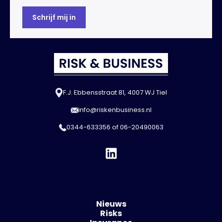
F.J. Ebbensstraat 81, 4007 WJ Tiel
info@riskenbusiness.nl
0344-633356
of
06-20490063
Nieuws
Risks