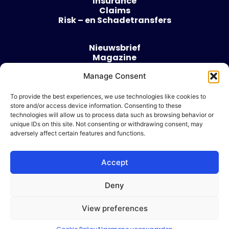
Insurance
Claims
Risk – en Schadetransfers
Nieuwsbrief
Magazine
Evenementen
Over
Manage Consent
Contact
To provide the best experiences, we use technologies like cookies to
store and/or access device information. Consenting to these
Algemene voorwaarden
technologies will allow us to process data such as browsing behavior or
Cookie beleid
unique IDs on this site. Not consenting or withdrawing consent, may
adversely affect certain features and functions.
Accept
Ik wil adverteren
Deny
© 2026 Risk & Business
View preferences
| Design & Development door
WP Masters