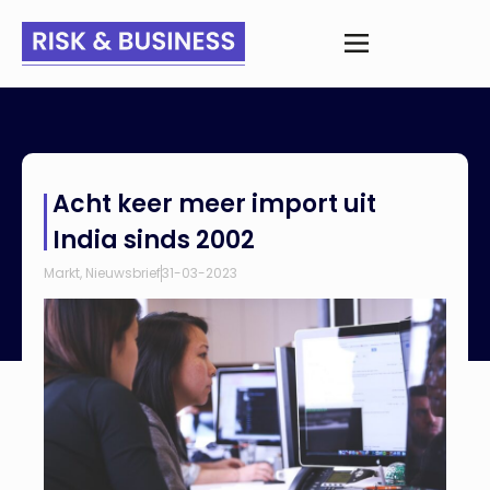
Home
>
Nieuws
>
Acht keer meer import uit India sinds 2002
Acht keer meer import uit
India sinds 2002
Markt
,
Nieuwsbrief
31-03-2023