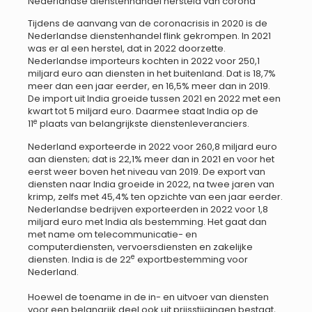
Nederlandse dienstenhandel hersteld van corona
Tijdens de aanvang van de coronacrisis in 2020 is de
Nederlandse dienstenhandel flink gekrompen. In 2021
was er al een herstel, dat in 2022 doorzette.
Nederlandse importeurs kochten in 2022 voor 250,1
miljard euro aan diensten in het buitenland. Dat is 18,7%
meer dan een jaar eerder, en 16,5% meer dan in 2019.
De import uit India groeide tussen 2021 en 2022 met een
kwart tot 5 miljard euro. Daarmee staat India op de
e
11
plaats van belangrijkste dienstenleveranciers.
Nederland exporteerde in 2022 voor 260,8 miljard euro
aan diensten; dat is 22,1% meer dan in 2021 en voor het
eerst weer boven het niveau van 2019. De export van
diensten naar India groeide in 2022, na twee jaren van
krimp, zelfs met 45,4% ten opzichte van een jaar eerder.
Nederlandse bedrijven exporteerden in 2022 voor 1,8
miljard euro met India als bestemming. Het gaat dan
met name om telecommunicatie- en
computerdiensten, vervoersdiensten en zakelijke
e
diensten. India is de 22
exportbestemming voor
Nederland.
Hoewel de toename in de in- en uitvoer van diensten
voor een belangrijk deel ook uit prijsstijgingen bestaat,