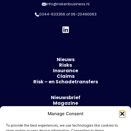
info@riskenbusiness.nl
0344-633356
of
06-20490063
Nieuws
Risks
Insurance
Claims
Risk – en Schadetransfers
Nieuwsbrief
Magazine
Evenementen
Manage Consent
Over
Contact
To provide the best experiences, we use technologies like cookies to
store and/or access device information. Consenting to these