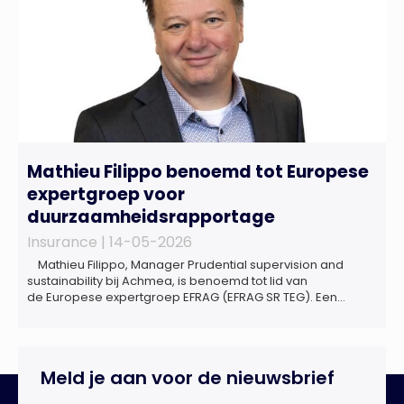
Mathieu Filippo benoemd tot Europese
expertgroep voor
duurzaamheidsrapportage
Insurance |
14-05-2026
Mathieu Filippo, Manager Prudential supervision and
sustainability bij Achmea, is benoemd tot lid van
de Europese expertgroep EFRAG (EFRAG SR TEG). Een
belangrijke erkenning van zijn expertise én kennis die hij
voor de Nederlandse verzekeringssector zal inbrengen bij
de ontwikkeling van Europese regels voor
duurzaamheidsrapportages. De expertgroep helpt de
Meld je aan voor de nieuwsbrief
Europese Commissie bij het ontwikkelen van […]