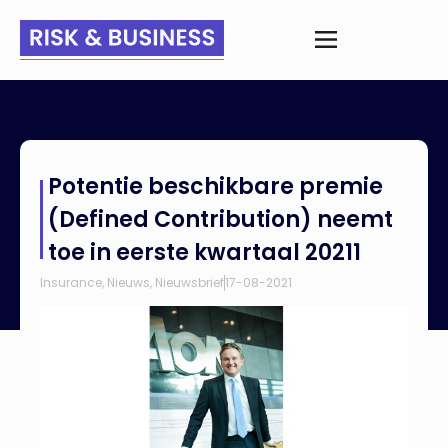
Home
>
Nieuws
>
Potentie beschikbare premie (Defined
Potentie beschikbare premie
Contribution) neemt toe in eerste kwartaal 20211
(Defined Contribution) neemt
toe in eerste kwartaal 20211
Insurance
,
Nieuws
,
Nieuwsbrief
17-08-2021