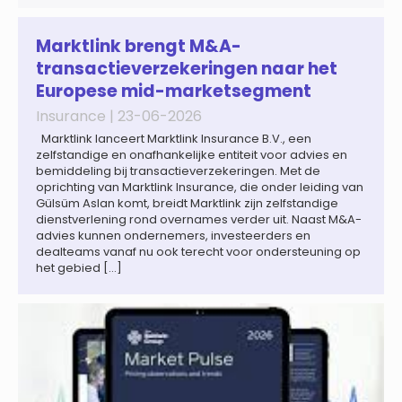
gefragmenteerde wereldeconomie versterkt. Tegen deze
achtergrond zal de groei van de totale premie-inkomsten
wereldwijd naar verwachting afnemen tot 1,3% in reële
Marktlink brengt M&A-
termen in […]
transactieverzekeringen naar het
Europese mid-marketsegment
Insurance |
23-06-2026
Marktlink lanceert Marktlink Insurance B.V., een
zelfstandige en onafhankelijke entiteit voor advies en
bemiddeling bij transactieverzekeringen. Met de
oprichting van Marktlink Insurance, die onder leiding van
Gülsüm Aslan komt, breidt Marktlink zijn zelfstandige
dienstverlening rond overnames verder uit. Naast M&A-
advies kunnen ondernemers, investeerders en
dealteams vanaf nu ook terecht voor ondersteuning op
het gebied […]