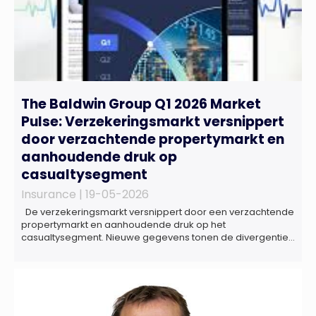
The Baldwin Group Q1 2026 Market
Pulse: Verzekeringsmarkt versnippert
door verzachtende propertymarkt en
aanhoudende druk op
casualtysegment
Insurance |
19-05-2026
De verzekeringsmarkt versnippert door een verzachtende
propertymarkt en aanhoudende druk op het
casualtysegment. Nieuwe gegevens tonen de divergentie
tussen de verschillende zakelijke verzekeringsproducten
sinds de lancering van het rapport in 2024 en de groeiende
behoefte aan een holistische risicobeoordeling, zo blijkt uit
het Market Pulse Report voor het eerste kwartaal van 2026
De bedrijfsmatige […]