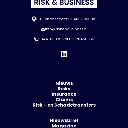
F.J. Ebbensstraat 81, 4007 WJ Tiel
info@riskenbusiness.nl
0344-633356
of
06-20490063
Nieuws
Risks
Insurance
Claims
Risk – en Schadetransfers
Nieuwsbrief
Magazine