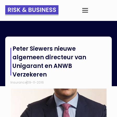
Home
>
Nieuws
>
Peter Siewers nieuwe algemeen directeur
Peter Siewers nieuwe
van Unigarant en ANWB Verzekeren
algemeen directeur van
Unigarant en ANWB
Verzekeren
Insurance
09-11-2016