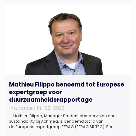
sinds de lancering van het rapport in 2024 en de groeiende
behoefte aan een holistische risicobeoordeling, zo blijkt uit
het Market Pulse Report voor het eerste kwartaal van 2026
De bedrijfsmatige […]
Mathieu Filippo benoemd tot Europese
expertgroep voor
duurzaamheidsrapportage
Insurance |
14-05-2026
Mathieu Filippo, Manager Prudential supervision and
sustainability bij Achmea, is benoemd tot lid van
de Europese expertgroep EFRAG (EFRAG SR TEG). Een
belangrijke erkenning van zijn expertise én kennis die hij