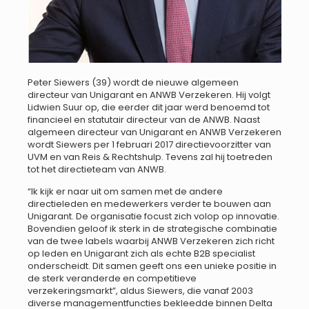
Peter Siewers (39) wordt de nieuwe algemeen
directeur van Unigarant en ANWB Verzekeren. Hij volgt
Lidwien Suur op, die eerder dit jaar werd benoemd tot
financieel en statutair directeur van de ANWB. Naast
algemeen directeur van Unigarant en ANWB Verzekeren
wordt Siewers per 1 februari 2017 directievoorzitter van
UVM en van Reis & Rechtshulp. Tevens zal hij toetreden
tot het directieteam van ANWB.
“Ik kijk er naar uit om samen met de andere
directieleden en medewerkers verder te bouwen aan
Unigarant. De organisatie focust zich volop op innovatie.
Bovendien geloof ik sterk in de strategische combinatie
van de twee labels waarbij ANWB Verzekeren zich richt
op leden en Unigarant zich als echte B2B specialist
onderscheidt. Dit samen geeft ons een unieke positie in
de sterk veranderde en competitieve
verzekeringsmarkt”, aldus Siewers, die vanaf 2003
diverse managementfuncties bekleedde binnen Delta