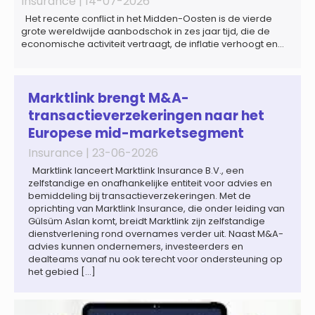
Insurance |
14-07-2026
Het recente conflict in het Midden-Oosten is de vierde
grote wereldwijde aanbodschok in zes jaar tijd, die de
economische activiteit vertraagt, de inflatie verhoogt en
een bredere verschuiving naar een meer
gefragmenteerde wereldeconomie versterkt. Tegen deze
achtergrond zal de groei van de totale premie-inkomsten
wereldwijd naar verwachting afnemen tot 1,3% in reële
Marktlink brengt M&A-
termen in […]
transactieverzekeringen naar het
Europese mid-marketsegment
Insurance |
23-06-2026
Marktlink lanceert Marktlink Insurance B.V., een
zelfstandige en onafhankelijke entiteit voor advies en
bemiddeling bij transactieverzekeringen. Met de
oprichting van Marktlink Insurance, die onder leiding van
Gülsüm Aslan komt, breidt Marktlink zijn zelfstandige
dienstverlening rond overnames verder uit. Naast M&A-
advies kunnen ondernemers, investeerders en
dealteams vanaf nu ook terecht voor ondersteuning op
het gebied […]