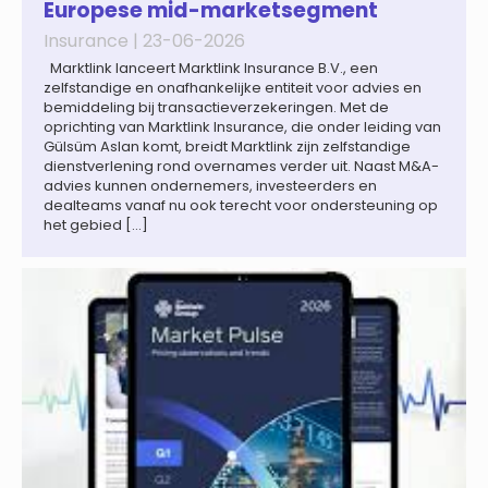
Europese mid-marketsegment
Insurance |
23-06-2026
Marktlink lanceert Marktlink Insurance B.V., een
zelfstandige en onafhankelijke entiteit voor advies en
bemiddeling bij transactieverzekeringen. Met de
oprichting van Marktlink Insurance, die onder leiding van
Gülsüm Aslan komt, breidt Marktlink zijn zelfstandige
dienstverlening rond overnames verder uit. Naast M&A-
advies kunnen ondernemers, investeerders en
dealteams vanaf nu ook terecht voor ondersteuning op
het gebied […]