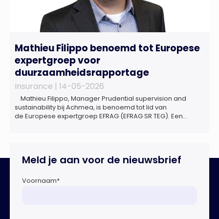
Mathieu Filippo benoemd tot Europese
expertgroep voor
duurzaamheidsrapportage
Insurance |
14-05-2026
Mathieu Filippo, Manager Prudential supervision and
sustainability bij Achmea, is benoemd tot lid van
de Europese expertgroep EFRAG (EFRAG SR TEG). Een
belangrijke erkenning van zijn expertise én kennis die hij
voor de Nederlandse verzekeringssector zal inbrengen bij
de ontwikkeling van Europese regels voor
duurzaamheidsrapportages. De expertgroep helpt de
Meld je aan voor de nieuwsbrief
Europese Commissie bij het ontwikkelen van […]
Voornaam
*