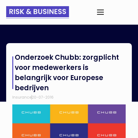
Home
>
Nieuws
>
Onderzoek Chubb: zorgplicht voor
Onderzoek Chubb: zorgplicht
medewerkers is belangrijk voor Europese bedrijven
voor medewerkers is
belangrijk voor Europese
bedrijven
Insurance
20-07-2016