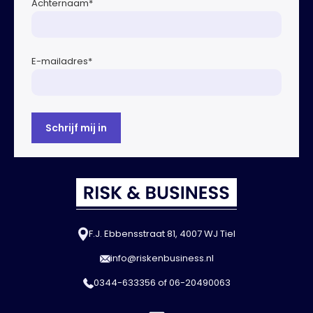
Achternaam
*
E-mailadres
*
F.J. Ebbensstraat 81, 4007 WJ Tiel
info@riskenbusiness.nl
0344-633356
of
06-20490063