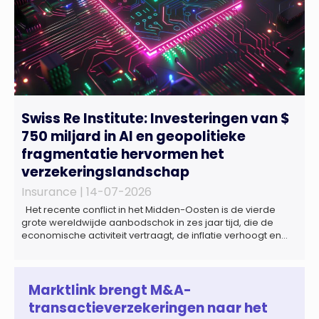
Swiss Re Institute: Investeringen van $
750 miljard in AI en geopolitieke
fragmentatie hervormen het
verzekeringslandschap
Insurance |
14-07-2026
Het recente conflict in het Midden-Oosten is de vierde
grote wereldwijde aanbodschok in zes jaar tijd, die de
economische activiteit vertraagt, de inflatie verhoogt en
een bredere verschuiving naar een meer
gefragmenteerde wereldeconomie versterkt. Tegen deze
achtergrond zal de groei van de totale premie-inkomsten
wereldwijd naar verwachting afnemen tot 1,3% in reële
Marktlink brengt M&A-
termen in […]
transactieverzekeringen naar het