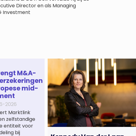
cutive Director en als Managing
ING Investment
rengt M&A-
erzekeringen
ropese mid-
ment
6-2026
ert Marktlink
een zelfstandige
e entiteit voor
eling bij