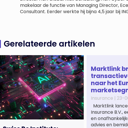
makelaar de functie van Managing Director, Ece
Consultant. Eerder werkte hij bijna 4,5 jaar bij 
Gerelateerde artikelen
Marktlink b
transactiev
naar het Eu
marketseg
Insurance |
23-0
Marktlink lance
Insurance B.V., 
en onafhankelijk
advies en bemidd