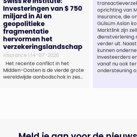
Swiss Re Institute:
transactieverze
Investeringen van $ 750
oprichting van M
miljard in AI en
Insurance, die o
geopolitieke
Gülsüm Aslan ko
Marktlink zijn ze
fragmentatie
dienstverlening
hervormen het
verder uit. Naa
verzekeringslandschap
kunnen onderne
Insurance |
14-07-2026
investeerders e
Het recente conflict in het
vanaf nu ook te
Midden-Oosten is de vierde grote
ondersteuning o
wereldwijde aanbodschok in zes
jaar tijd, die de economische
activiteit vertraagt, de inflatie
verhoogt en een bredere
verschuiving naar een meer
gefragmenteerde
wereldeconomie versterkt. Tegen
deze achtergrond zal de groei van
de totale premie-inkomsten
Meld je aan voor de nieuws