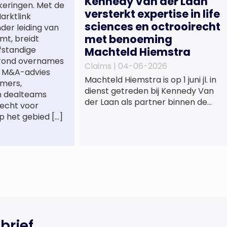
Kennedy Van der Laan
keringen. Met de
versterkt expertise in life
arktlink
sciences en octrooirecht
nder leiding van
met benoeming
mt, breidt
lfstandige
Machteld Hiemstra
 rond overnames
Claims |
04-06-2026
st M&A-advies
Machteld Hiemstra is op 1 juni jl. in
mers,
dienst getreden bij Kennedy Van
n dealteams
der Laan als partner binnen de
recht voor
praktijkgroep Intellectueel
p het gebied […]
Eigendom. Met haar komst wordt
de life sciences en octrooipraktijk
van het Amsterdamse
advocatenkantoor verder
versterkt. Machteld is
gespecialiseerd in nationale en
internationale wet- en
regelgeving relevant voor de life
sciences sector en de […]
brief