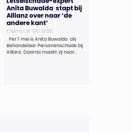
Letselschade-expert
Anita Buwalda stapt bij
Allianz over naar ‘de
andere kant’
Claims |
21-05-2026
Per 1 mei is Anita Buwalda als
Behandelaar Personenschade bij
Allianz. Daarna maakt zij naar
jarenlang voor
letslschadeslachtoffers te
hebben gewerkt over maar ‘de
betalende kant’ De afgelopen 3,5
jaar was zij als zelfstandig
letselschade-expert werkzaam
onder de naam van Buwalda
Letselschade, waarin zij onder
meer werkzaam was voor ZLM,
Ard Korevaar Personenschade,
Overtoom […]