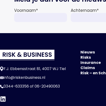
wereldwijd naar verwachting
afnemen tot 1,3% in reële termen
Voornaam
*
Achternaam
*
in […]
Nieuws
Risks
Insurance
Claims
F.J. Ebbensstraat 81, 4007 WJ Tiel
Risk – en Sc
info@riskenbusiness.nl
0344-633356
of
06-20490063