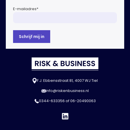
E-mailadres
*
F.J. Ebbensstraat 81, 4007 WJ Tiel
info@riskenbusiness.nl
0344-633356
of
06-20490063