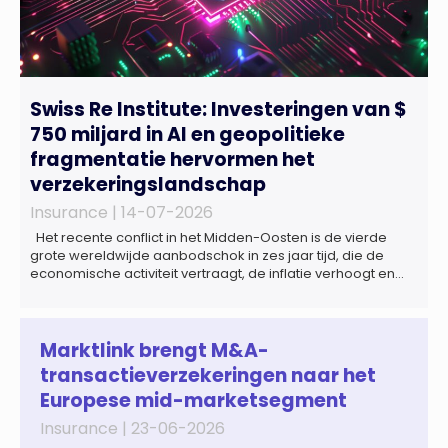
Swiss Re Institute: Investeringen van $
750 miljard in AI en geopolitieke
fragmentatie hervormen het
verzekeringslandschap
Insurance |
14-07-2026
Het recente conflict in het Midden-Oosten is de vierde
grote wereldwijde aanbodschok in zes jaar tijd, die de
economische activiteit vertraagt, de inflatie verhoogt en
een bredere verschuiving naar een meer
gefragmenteerde wereldeconomie versterkt. Tegen deze
achtergrond zal de groei van de totale premie-inkomsten
wereldwijd naar verwachting afnemen tot 1,3% in reële
Marktlink brengt M&A-
termen in […]
transactieverzekeringen naar het
Europese mid-marketsegment
Insurance |
23-06-2026