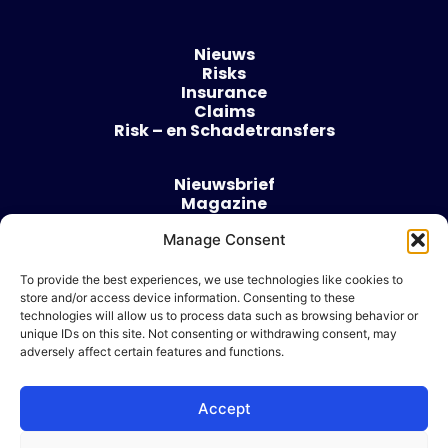
Nieuws
Risks
Insurance
Claims
Risk – en Schadetransfers
Nieuwsbrief
Magazine
Evenementen
Manage Consent
Over
Contact
To provide the best experiences, we use technologies like cookies to
store and/or access device information. Consenting to these
Algemene voorwaarden
technologies will allow us to process data such as browsing behavior or
Cookie beleid
unique IDs on this site. Not consenting or withdrawing consent, may
adversely affect certain features and functions.
Accept
Ik wil adverteren