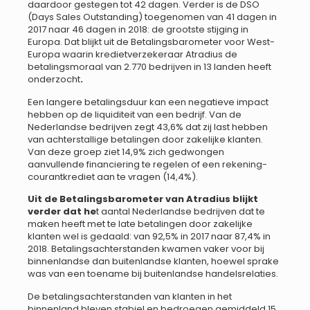
daardoor gestegen tot 42 dagen. Verder is de DSO
(Days Sales Outstanding) toegenomen van 41 dagen in
2017 naar 46 dagen in 2018: de grootste stijging in
Europa. Dat blijkt uit de Betalingsbarometer voor West-
Europa waarin kredietverzekeraar Atradius de
betalingsmoraal van 2.770 bedrijven in 13 landen heeft
onderzocht
.
Een langere betalingsduur kan een negatieve impact
hebben op de liquiditeit van een bedrijf. Van de
Nederlandse bedrijven zegt 43,6% dat zij last hebben
van achterstallige betalingen door zakelijke klanten.
Van deze groep ziet 14,9% zich gedwongen
aanvullende financiering te regelen of een rekening-
courantkrediet aan te vragen (14,4%).
Uit de Betalingsbarometer van Atradius blijkt
verder dat he
t aantal Nederlandse bedrijven dat te
maken heeft met te late betalingen door zakelijke
klanten wel is gedaald: van 92,5% in 2017 naar 87,4% in
2018. Betalingsachterstanden kwamen vaker voor bij
binnenlandse dan buitenlandse klanten, hoewel sprake
was van een toename bij buitenlandse handelsrelaties.
De betalingsachterstanden van klanten in het
binnenland bleven stabiel en bedroegen gemiddeld 15