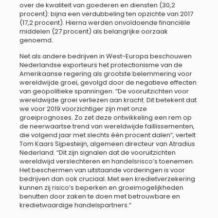
over de kwaliteit van goederen en diensten (30,2
procent): bijna een verdubbeling ten opzichte van 2017
(17,2 procent). Hierna werden onvoldoende financiële
middelen (27 procent) als belangrijke oorzaak
genoemd.
Net als andere bedrijven in West-Europa beschouwen
Nederlandse exporteurs het protectionisme van de
Amerikaanse regering als grootste belemmering voor
wereldwijde groei, gevolgd door de negatieve effecten
van geopolitieke spanningen. “De vooruitzichten voor
wereldwijde groei verliezen aan kracht. Dit betekent dat
we voor 2019 voorzichtiger zijn met onze
groeiprognoses. Zo zet deze ontwikkeling een rem op
de neerwaartse trend van wereldwijde faillissementen,
die volgend jaar met slechts één procent dalen”, vertelt
Tom Kaars Sijpesteijn, algemeen directeur van Atradius
Nederland. “Dit zijn signalen dat de vooruitzichten
wereldwijd verslechteren en handelsrisco’s toenemen.
Het beschermen van uitstaande vorderingen is voor
bedrijven dan ook cruciaal. Met een kredietverzekering
kunnen zij risico’s beperken en groeimogelijkheden
benutten door zaken te doen met betrouwbare en
kredietwaardige handelspartners.”