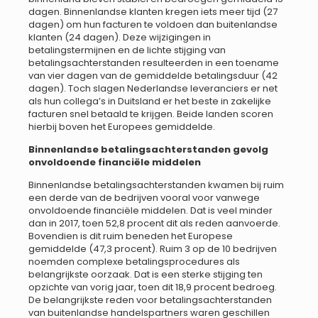
dagen. Binnenlandse klanten kregen iets meer tijd (27
dagen) om hun facturen te voldoen dan buitenlandse
klanten (24 dagen). Deze wijzigingen in
betalingstermijnen en de lichte stijging van
betalingsachterstanden resulteerden in een toename
van vier dagen van de gemiddelde betalingsduur (42
dagen). Toch slagen Nederlandse leveranciers er net
als hun collega’s in Duitsland er het beste in zakelijke
facturen snel betaald te krijgen. Beide landen scoren
hierbij boven het Europees gemiddelde.
Binnenlandse betalingsachterstanden gevolg
onvoldoende financiële middelen
Binnenlandse betalingsachterstanden kwamen bij ruim
een derde van de bedrijven vooral voor vanwege
onvoldoende financiële middelen. Dat is veel minder
dan in 2017, toen 52,8 procent dit als reden aanvoerde.
Bovendien is dit ruim beneden het Europese
gemiddelde (47,3 procent). Ruim 3 op de 10 bedrijven
noemden complexe betalingsprocedures als
belangrijkste oorzaak. Dat is een sterke stijging ten
opzichte van vorig jaar, toen dit 18,9 procent bedroeg.
De belangrijkste reden voor betalingsachterstanden
van buitenlandse handelspartners waren geschillen