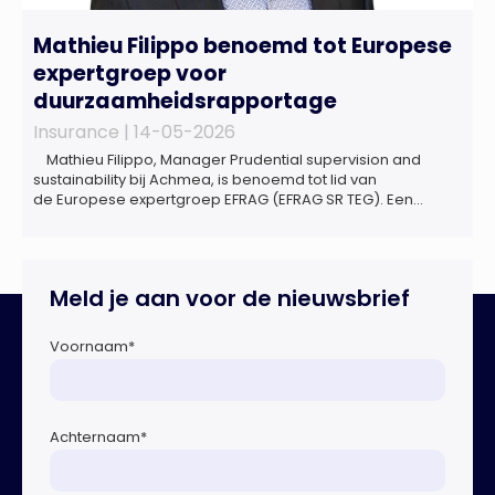
Mathieu Filippo benoemd tot Europese
expertgroep voor
duurzaamheidsrapportage
Insurance |
14-05-2026
Mathieu Filippo, Manager Prudential supervision and
sustainability bij Achmea, is benoemd tot lid van
de Europese expertgroep EFRAG (EFRAG SR TEG). Een
belangrijke erkenning van zijn expertise én kennis die hij
voor de Nederlandse verzekeringssector zal inbrengen bij
de ontwikkeling van Europese regels voor
duurzaamheidsrapportages. De expertgroep helpt de
Meld je aan voor de nieuwsbrief
Europese Commissie bij het ontwikkelen van […]
Voornaam
*
Achternaam
*