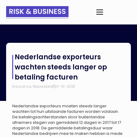
Home
>
Nieuws
>
Nederlandse exporteurs wachten steeds
Nederlandse exporteurs
langer op betaling facturen
wachten steeds langer op
betaling facturen
Insurance
,
Nieuwsbrief
30-10-2018
Nederlandse exporteurs moeten steeds langer
wachten tot hun uitstaande facturen worden voldaan.
De betalingsachterstanden door buitenlandse
afnemers stegen van gemiddeld 12 dagen in 2017 tot 17
dagen in 2018. De gemiddelde betalingsduur waar
Nederlandse bedrijven mee te maken hebben is mede