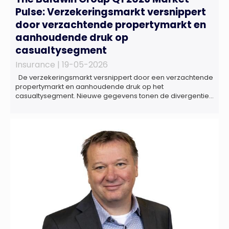
Pulse: Verzekeringsmarkt versnippert
door verzachtende propertymarkt en
aanhoudende druk op
casualtysegment
Insurance |
19-05-2026
De verzekeringsmarkt versnippert door een verzachtende
propertymarkt en aanhoudende druk op het
casualtysegment. Nieuwe gegevens tonen de divergentie
tussen de verschillende zakelijke verzekeringsproducten
sinds de lancering van het rapport in 2024 en de groeiende
behoefte aan een holistische risicobeoordeling, zo blijkt uit
het Market Pulse Report voor het eerste kwartaal van 2026
De bedrijfsmatige […]