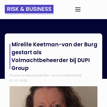
Home
>
Nieuws
>
Mireille Keetman-van der Burg gestart als
Mireille Keetman-van der Burg
Volmachtbeheerder bij DUPI Group
gestart als
Volmachtbeheerder bij DUPI
Group
Insurance
,
Nieuwsbrief
,
Risk - en Schadetransfers
07-07-2026