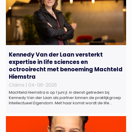
Kennedy Van der Laan versterkt
expertise in life sciences en
octrooirecht met benoeming Machteld
Hiemstra
Claims |
04-06-2026
Machteld Hiemstra is op 1 juni jl. in dienst getreden bij
Kennedy Van der Laan als partner binnen de praktijkgroep
Intellectueel Eigendom. Met haar komst wordt de life
sciences en octrooipraktijk van het Amsterdamse
advocatenkantoor verder versterkt. Machteld is
gespecialiseerd in nationale en internationale wet- en
regelgeving relevant voor de life sciences sector en de […]