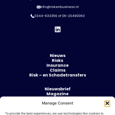
info@riskenbusiness.nl
0344-633356
of
06-20490063
Nieuws
Risks
Insurance
Claims
Risk – en Schadetransfers
Nieuwsbrief
Magazine
Evenementen
Over
Manage Consent
Contact
To provide the best experiences, we use technologies like cookies to