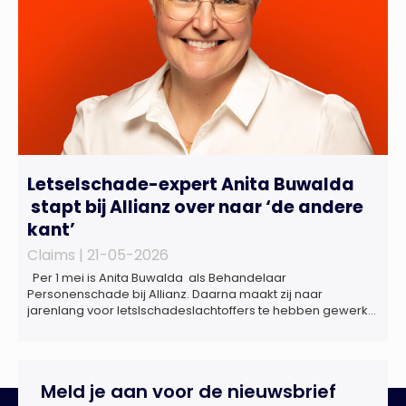
Letselschade-expert Anita Buwalda
stapt bij Allianz over naar ‘de andere
kant’
Claims |
21-05-2026
Per 1 mei is Anita Buwalda als Behandelaar
Personenschade bij Allianz. Daarna maakt zij naar
jarenlang voor letslschadeslachtoffers te hebben gewerkt
over maar ‘de betalende kant’ De afgelopen 3,5 jaar was
zij als zelfstandig letselschade-expert werkzaam onder de
naam van Buwalda Letselschade, waarin zij onder meer
werkzaam was voor ZLM, Ard Korevaar Personenschade,
Meld je aan voor de nieuwsbrief
Overtoom […]