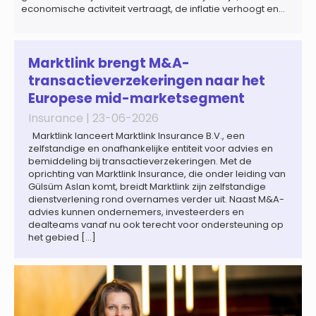
economische activiteit vertraagt, de inflatie verhoogt en
een bredere verschuiving naar een meer
gefragmenteerde wereldeconomie versterkt. Tegen deze
achtergrond zal de groei van de totale premie-inkomsten
wereldwijd naar verwachting afnemen tot 1,3% in reële
Marktlink brengt M&A-
termen in […]
transactieverzekeringen naar het
Europese mid-marketsegment
Insurance |
23-06-2026
Marktlink lanceert Marktlink Insurance B.V., een
zelfstandige en onafhankelijke entiteit voor advies en
bemiddeling bij transactieverzekeringen. Met de
oprichting van Marktlink Insurance, die onder leiding van
Gülsüm Aslan komt, breidt Marktlink zijn zelfstandige
dienstverlening rond overnames verder uit. Naast M&A-
advies kunnen ondernemers, investeerders en
dealteams vanaf nu ook terecht voor ondersteuning op
het gebied […]