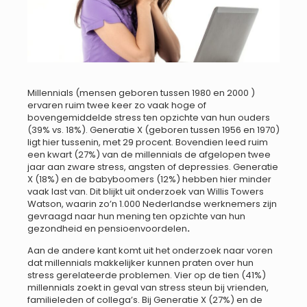
Millennials (mensen geboren tussen 1980 en 2000 )
ervaren ruim twee keer zo vaak hoge of
bovengemiddelde stress ten opzichte van hun ouders
(39% vs. 18%). Generatie X (geboren tussen 1956 en 1970)
ligt hier tussenin, met 29 procent. Bovendien leed ruim
een kwart (27%) van de millennials de afgelopen twee
jaar aan zware stress, angsten of depressies. Generatie
X (18%) en de babyboomers (12%) hebben hier minder
vaak last van. Dit blijkt uit onderzoek van Willis Towers
Watson, waarin zo’n 1.000 Nederlandse werknemers zijn
gevraagd naar hun mening ten opzichte van hun
gezondheid en pensioenvoordelen
.
Aan de andere kant komt uit het onderzoek naar voren
dat millennials makkelijker kunnen praten over hun
stress gerelateerde problemen. Vier op de tien (41%)
millennials zoekt in geval van stress steun bij vrienden,
familieleden of collega’s. Bij Generatie X (27%) en de