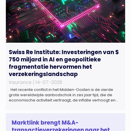
Swiss Re Institute: Investeringen van $
750 miljard in AI en geopolitieke
fragmentatie hervormen het
verzekeringslandschap
Insurance |
14-07-2026
Het recente conflict in het Midden-Oosten is de vierde
grote wereldwijde aanbodschok in zes jaar tijd, die de
economische activiteit vertraagt, de inflatie verhoogt en
een bredere verschuiving naar een meer
gefragmenteerde wereldeconomie versterkt. Tegen deze
achtergrond zal de groei van de totale premie-inkomsten
wereldwijd naar verwachting afnemen tot 1,3% in reële
Marktlink brengt M&A-
termen in […]
transactieverzekeringen naar het