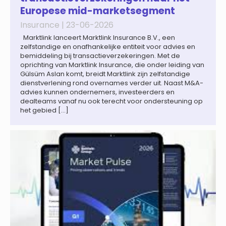
Europese mid-marketsegment
Insurance |
23-06-2026
Marktlink lanceert Marktlink Insurance B.V., een
zelfstandige en onafhankelijke entiteit voor advies en
bemiddeling bij transactieverzekeringen. Met de
oprichting van Marktlink Insurance, die onder leiding van
Gülsüm Aslan komt, breidt Marktlink zijn zelfstandige
dienstverlening rond overnames verder uit. Naast M&A-
advies kunnen ondernemers, investeerders en
dealteams vanaf nu ook terecht voor ondersteuning op
het gebied […]