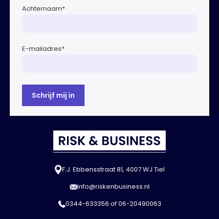
Achternaam
*
E-mailadres
*
F.J. Ebbensstraat 81, 4007 WJ Tiel
info@riskenbusiness.nl
0344-633356
of
06-20490063