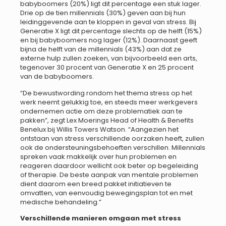
babyboomers (20%) ligt dit percentage een stuk lager.
Drie op de tien millennials (30%) geven aan bij hun
leidinggevende aan te kloppen in geval van stress. Bij
Generatie X ligt dit percentage slechts op de helft (15%)
en bij babyboomers nog lager (12%). Daarnaast geeft
bijna de helft van de millennials (43%) aan dat ze
externe hulp zullen zoeken, van bijvoorbeeld een arts,
tegenover 30 procent van Generatie X en 25 procent
van de babyboomers.
“De bewustwording rondom het thema stress op het
werk neemt gelukkig toe, en steeds meer werkgevers
ondernemen actie om deze problematiek aan te
pakken”, zegt Lex Moerings Head of Health & Benefits
Benelux bij Willis Towers Watson. “Aangezien het
ontstaan van stress verschillende oorzaken heeft, zullen
ook de ondersteuningsbehoeften verschillen. Millennials
spreken vaak makkelijk over hun problemen en
reageren daardoor wellicht ook beter op begeleiding
of therapie. De beste aanpak van mentale problemen
dient daarom een breed pakket initiatieven te
omvatten, van eenvoudig bewegingsplan tot en met
medische behandeling.”
Verschillende manieren omgaan met stress