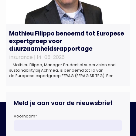
Mathieu Filippo benoemd tot Europese
expertgroep voor
duurzaamheidsrapportage
Insurance |
14-05-2026
Mathieu Filippo, Manager Prudential supervision and
sustainability bij Achmea, is benoemd tot lid van
de Europese expertgroep EFRAG (EFRAG SR TEG). Een
belangrijke erkenning van zijn expertise én kennis die hij
voor de Nederlandse verzekeringssector zal inbrengen bij
de ontwikkeling van Europese regels voor
duurzaamheidsrapportages. De expertgroep helpt de
Meld je aan voor de nieuwsbrief
Europese Commissie bij het ontwikkelen van […]
Voornaam
*