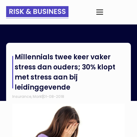
Home
>
Nieuws
>
Millennials twee keer vaker stress dan
Millennials twee keer vaker
ouders; 30% klopt met stress aan bij leidinggevende
stress dan ouders; 30% klopt
met stress aan bij
leidinggevende
Insurance
,
Markt
01-08-2018