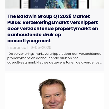
The Baldwin Group Q1 2026 Market
Pulse: Verzekeringsmarkt versnippert
door verzachtende propertymarkt en
aanhoudende druk op
casualtysegment
Insurance |
19-05-2026
De verzekeringsmarkt versnippert door een verzachtende
propertymarkt en aanhoudende druk op het
casualtysegment. Nieuwe gegevens tonen de divergentie
tussen de verschillende zakelijke verzekeringsproducten
sinds de lancering van het rapport in 2024 en de groeiende
behoefte aan een holistische risicobeoordeling, zo blijkt uit
het Market Pulse Report voor het eerste kwartaal van 2026
De bedrijfsmatige […]