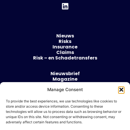
Nieuws
Risks
Insurance
Claims
Risk – en Schadetransfers
Nieuwsbrief
Magazine
Evenementen
Manage Consent
Over
Contact
To provide the best experiences, we use technologies like cookies to
store and/or access device information. Consenting to these
Algemene voorwaarden
technologies will allow us to process data such as browsing behavior or
Cookie beleid
unique IDs on this site. Not consenting or withdrawing consent, may
adversely affect certain features and functions.