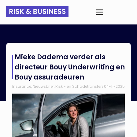
Home
>
Nieuws
>
Mieke Dadema verder als directeur Bouy
Mieke Dadema verder als
Underwriting en Bouy assuradeuren
directeur Bouy Underwriting en
Bouy assuradeuren
Insurance
,
Nieuwsbrief
,
Risk - en Schadetransfers
04-11-2025