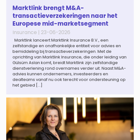
achtergrond zal de groei van de totale premie-inkomsten
wereldwijd naar verwachting afnemen tot 1,3% in reële
Marktlink brengt M&A-
termen in […]
transactieverzekeringen naar het
Europese mid-marketsegment
Insurance |
23-06-2026
Marktlink lanceert Marktlink Insurance B.V., een
zelfstandige en onafhankelijke entiteit voor advies en
bemiddeling bij transactieverzekeringen. Met de
oprichting van Marktlink Insurance, die onder leiding van
Gülsüm Aslan komt, breidt Marktlink zijn zelfstandige
dienstverlening rond overnames verder uit. Naast M&A-
advies kunnen ondernemers, investeerders en
dealteams vanaf nu ook terecht voor ondersteuning op
het gebied […]