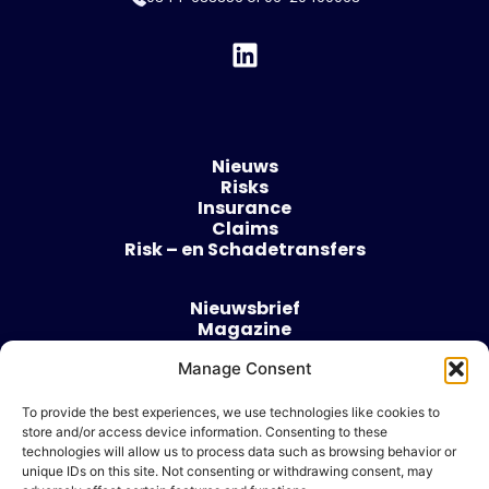
Nieuws
Risks
Insurance
Claims
Risk – en Schadetransfers
Nieuwsbrief
Magazine
Evenementen
Over
Manage Consent
Contact
To provide the best experiences, we use technologies like cookies to
store and/or access device information. Consenting to these
Algemene voorwaarden
technologies will allow us to process data such as browsing behavior or
Cookie beleid
unique IDs on this site. Not consenting or withdrawing consent, may