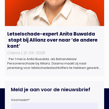
Letselschade-expert Anita Buwalda
stapt bij Allianz over naar ‘de andere
kant’
Claims |
21-05-2026
Per 1 mei is Anita Buwalda als Behandelaar
Personenschade bij Allianz. Daarna maakt zij naar
jarenlang voor letslschadeslachtoffers te hebben gewerkt
over maar ‘de betalende kant’ De afgelopen 3,5 jaar was
zij als zelfstandig letselschade-expert werkzaam onder de
naam van Buwalda Letselschade, waarin zij onder meer
werkzaam was voor ZLM, Ard Korevaar Personenschade,
Meld je aan voor de nieuwsbrief
Overtoom […]
Voornaam
*