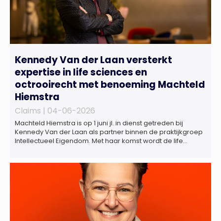
Kennedy Van der Laan versterkt
expertise in life sciences en
octrooirecht met benoeming Machteld
Hiemstra
Claims |
04-06-2026
Machteld Hiemstra is op 1 juni jl. in dienst getreden bij
Kennedy Van der Laan als partner binnen de praktijkgroep
Intellectueel Eigendom. Met haar komst wordt de life
sciences en octrooipraktijk van het Amsterdamse
advocatenkantoor verder versterkt. Machteld is
gespecialiseerd in nationale en internationale wet- en
regelgeving relevant voor de life sciences sector en de […]