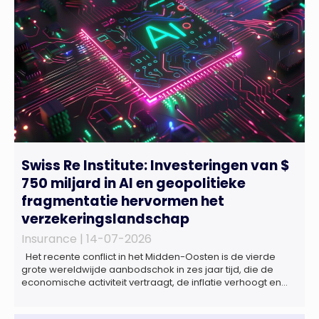
Swiss Re Institute: Investeringen van $
750 miljard in AI en geopolitieke
fragmentatie hervormen het
verzekeringslandschap
Insurance |
14-07-2026
Het recente conflict in het Midden-Oosten is de vierde
grote wereldwijde aanbodschok in zes jaar tijd, die de
economische activiteit vertraagt, de inflatie verhoogt en
een bredere verschuiving naar een meer
gefragmenteerde wereldeconomie versterkt. Tegen deze