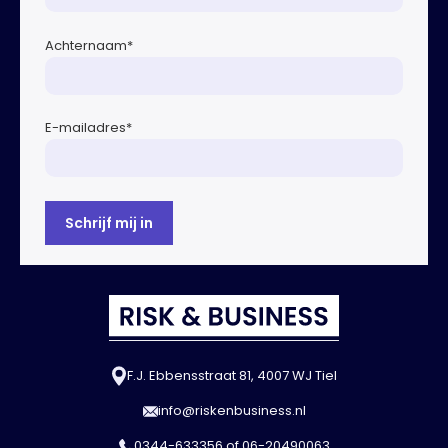
Achternaam
*
E-mailadres
*
F.J. Ebbensstraat 81, 4007 WJ Tiel
info@riskenbusiness.nl
0344-633356
of
06-20490063