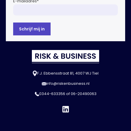
E-mailadres
*
F.J. Ebbensstraat 81, 4007 WJ Tiel
info@riskenbusiness.nl
0344-633356
of
06-20490063