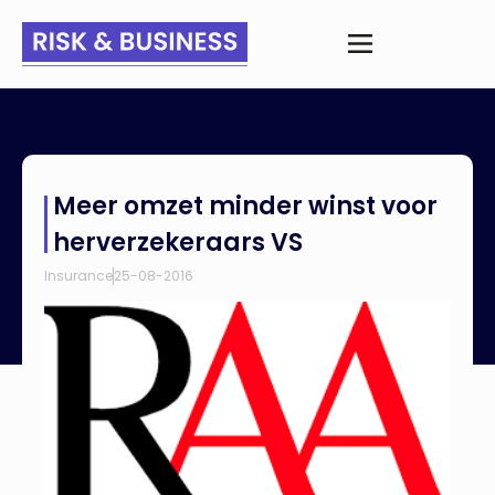
Home
>
Nieuws
>
Meer omzet minder winst voor
Meer omzet minder winst voor
herverzekeraars VS
herverzekeraars VS
Insurance
25-08-2016