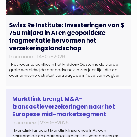
Swiss Re Institute: Investeringen van $
750 miljard in AI en geopolitieke
fragmentatie hervormen het
verzekeringslandschap
Insurance |
14-07-2026
Het recente conflict in het Midden-Oosten is de vierde
grote wereldwijde aanbodschok in zes jaar tijd, die de
economische activiteit vertraagt, de inflatie verhoogt en
een bredere verschuiving naar een meer
gefragmenteerde wereldeconomie versterkt. Tegen deze
achtergrond zal de groei van de totale premie-inkomsten
wereldwijd naar verwachting afnemen tot 1,3% in reële
Marktlink brengt M&A-
termen in […]
transactieverzekeringen naar het
Europese mid-marketsegment
Insurance |
23-06-2026
Marktlink lanceert Marktlink Insurance B.V., een
zelfstandige en onafhankelijke entiteit voor advies en