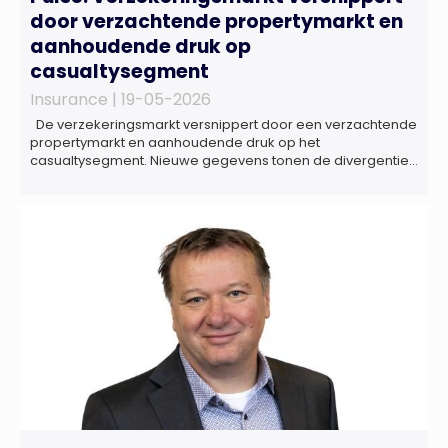
door verzachtende propertymarkt en
aanhoudende druk op
casualtysegment
Insurance |
19-05-2026
De verzekeringsmarkt versnippert door een verzachtende
propertymarkt en aanhoudende druk op het
casualtysegment. Nieuwe gegevens tonen de divergentie
tussen de verschillende zakelijke verzekeringsproducten
sinds de lancering van het rapport in 2024 en de groeiende
behoefte aan een holistische risicobeoordeling, zo blijkt uit
het Market Pulse Report voor het eerste kwartaal van 2026
De bedrijfsmatige […]