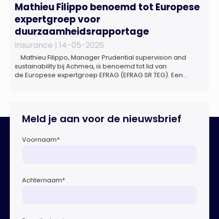
Mathieu Filippo benoemd tot Europese
expertgroep voor
duurzaamheidsrapportage
Insurance |
14-05-2026
Mathieu Filippo, Manager Prudential supervision and
sustainability bij Achmea, is benoemd tot lid van
de Europese expertgroep EFRAG (EFRAG SR TEG). Een
belangrijke erkenning van zijn expertise én kennis die hij
voor de Nederlandse verzekeringssector zal inbrengen bij
de ontwikkeling van Europese regels voor
duurzaamheidsrapportages. De expertgroep helpt de
Meld je aan voor de nieuwsbrief
Europese Commissie bij het ontwikkelen van […]
Voornaam
*
Achternaam
*