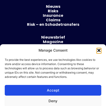
Nieuws
Risks
Insurance
Claims
Risk – en Schadetransfers
Nieuwsbrief
Magazine
Evenementen
Over
Manage Consent
Contact
To provide the best experiences, we use technologies like cookies to
store and/or access device information. Consenting to these
Algemene voorwaarden
technologies will allow us to process data such as browsing behavior or
Cookie beleid
unique IDs on this site. Not consenting or withdrawing consent, may
adversely affect certain features and functions.
Accept
Ik wil adverteren
Deny