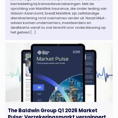
bemiddeling bij transactieverzekeringen. Met de
oprichting van Marktlink Insurance, die onder leiding van
Gülsüm Aslan komt, breidt Marktlink zijn zelfstandige
dienstverlening rond overnames verder uit. Naast M&A-
advies kunnen ondernemers, investeerders en
dealteams vanaf nu ook terecht voor ondersteuning op
het gebied […]
The Baldwin Group Q1 2026 Market
Pulse: Verzekeringsmarkt versnippert