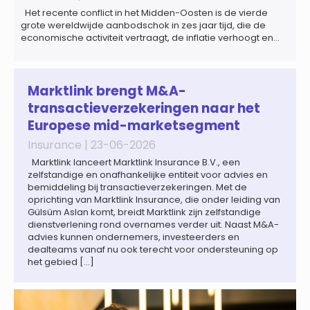
Het recente conflict in het Midden-Oosten is de vierde
grote wereldwijde aanbodschok in zes jaar tijd, die de
economische activiteit vertraagt, de inflatie verhoogt en
een bredere verschuiving naar een meer
gefragmenteerde wereldeconomie versterkt. Tegen deze
achtergrond zal de groei van de totale premie-inkomsten
wereldwijd naar verwachting afnemen tot 1,3% in reële
Marktlink brengt M&A-
termen in […]
transactieverzekeringen naar het
Europese mid-marketsegment
Insurance |
23-06-2026
Marktlink lanceert Marktlink Insurance B.V., een
zelfstandige en onafhankelijke entiteit voor advies en
bemiddeling bij transactieverzekeringen. Met de
oprichting van Marktlink Insurance, die onder leiding van
Gülsüm Aslan komt, breidt Marktlink zijn zelfstandige
dienstverlening rond overnames verder uit. Naast M&A-
advies kunnen ondernemers, investeerders en
dealteams vanaf nu ook terecht voor ondersteuning op
het gebied […]