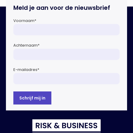
werkzaam was voor ZLM, Ard Korevaar Personenschade,
Meld je aan voor de nieuwsbrief
Overtoom […]
Voornaam
*
Achternaam
*
E-mailadres
*