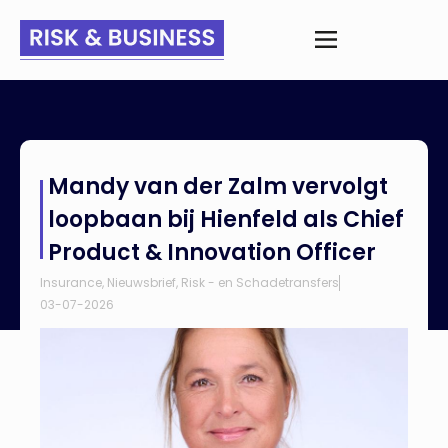
Home
>
Nieuws
>
Mandy van der Zalm vervolgt loopbaan bij
Mandy van der Zalm vervolgt
Hienfeld als Chief Product & Innovation Officer
loopbaan bij Hienfeld als Chief
Product & Innovation Officer
Insurance
,
Nieuwsbrief
,
Risk - en Schadetransfers
03-07-2026