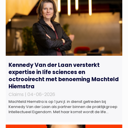
Kennedy Van der Laan versterkt
expertise in life sciences en
octrooirecht met benoeming Machteld
Hiemstra
Claims |
04-06-2026
Machteld Hiemstra is op 1 juni jl. in dienst getreden bij
Kennedy Van der Laan als partner binnen de praktijkgroep
Intellectueel Eigendom. Met haar komst wordt de life
sciences en octrooipraktijk van het Amsterdamse
advocatenkantoor verder versterkt. Machteld is
gespecialiseerd in nationale en internationale wet- en