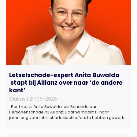
regelgeving relevant voor de life sciences sector en de […]
Letselschade-expert Anita Buwalda
stapt bij Allianz over naar ‘de andere
kant’
Claims |
21-05-2026
Per 1 mei is Anita Buwalda als Behandelaar
Personenschade bij Allianz. Daarna maakt zij naar
jarenlang voor letslschadeslachtoffers te hebben gewerkt
over maar ‘de betalende kant’ De afgelopen 3,5 jaar was
zij als zelfstandig letselschade-expert werkzaam onder de
naam van Buwalda Letselschade, waarin zij onder meer