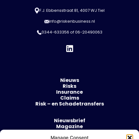
F.J. Ebbensstraat 81, 4007 WJ Tiel
info@riskenbusiness.nl
0344-633356
of
06-20490063
Nieuws
Risks
Insurance
Claims
Risk – en Schadetransfers
Nieuwsbrief
Magazine
Evenementen
Manage Consent
Over