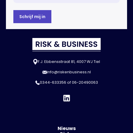
F.J. Ebbensstraat 81, 4007 WJ Tiel
info@riskenbusiness.nl
0344-633356
of
06-20490063
Nieuws