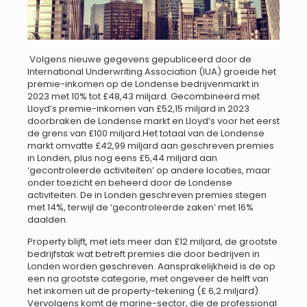
Volgens nieuwe gegevens gepubliceerd door de
International Underwriting Association (IUA) groeide het
premie-inkomen op de Londense bedrijvenmarkt in
2023 met 10% tot £48,43 miljard. Gecombineerd met
Lloyd’s premie-inkomen van £52,15 miljard in 2023
doorbraken de Londense markt en Lloyd’s voor het eerst
de grens van £100 miljard.Het totaal van de Londense
markt omvatte £42,99 miljard aan geschreven premies
in Londen, plus nog eens £5,44 miljard aan
‘gecontroleerde activiteiten’ op andere locaties, maar
onder toezicht en beheerd door de Londense
activiteiten. De in Londen geschreven premies stegen
met 14%, terwijl de ‘gecontroleerde zaken’ met 16%
daalden.
Property blijft, met iets meer dan £12 miljard, de grootste
bedrijfstak wat betreft premies die door bedrijven in
Londen worden geschreven. Aansprakelijkheid is de op
een na grootste categorie, met ongeveer de helft van
het inkomen uit de property-tekening (£ 6,2 miljard).
Vervolgens komt de marine-sector, die de professional