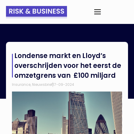
Home
>
Nieuws
>
Londense markt en Lloyd’s overschrijden
Londense markt en Lloyd’s
voor het eerst de omzetgrens van £100 miljard
overschrijden voor het eerst de
omzetgrens van £100 miljard
Insurance
,
Nieuwsbrief
17-09-2024