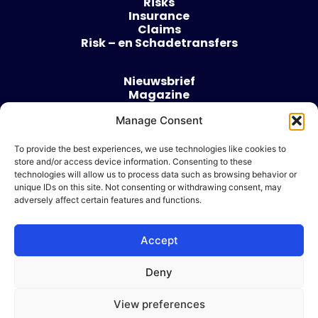
Risks
Insurance
Claims
Risk – en Schadetransfers
Nieuwsbrief
Magazine
Evenementen
Manage Consent
Over
Contact
To provide the best experiences, we use technologies like cookies to
store and/or access device information. Consenting to these
Algemene voorwaarden
technologies will allow us to process data such as browsing behavior or
Cookie beleid
unique IDs on this site. Not consenting or withdrawing consent, may
adversely affect certain features and functions.
Accept
Ik wil adverteren
Deny
© 2026 Risk & Business
View preferences
| Design & Development door
WP Masters