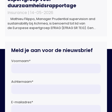
duurzaamheidsrapportage
Insurance |
14-05-2026
Mathieu Filippo, Manager Prudential supervision and
sustainability bij Achmea, is benoemd tot lid van
de Europese expertgroep EFRAG (EFRAG SR TEG). Een
belangrijke erkenning van zijn expertise én kennis die hij
voor de Nederlandse verzekeringssector zal inbrengen bij
de ontwikkeling van Europese regels voor
duurzaamheidsrapportages. De expertgroep helpt de
Meld je aan voor de nieuwsbrief
Europese Commissie bij het ontwikkelen van […]
Voornaam
*
Achternaam
*
E-mailadres
*