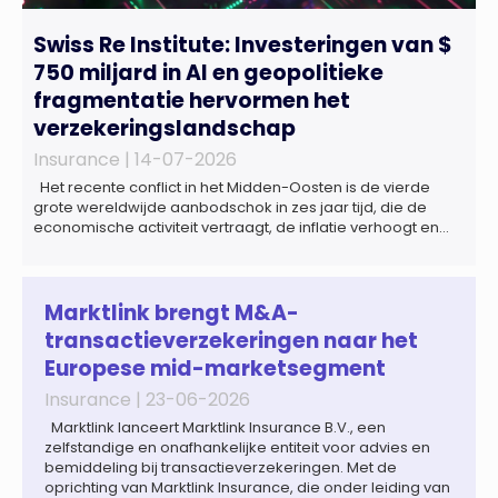
Swiss Re Institute: Investeringen van $
750 miljard in AI en geopolitieke
fragmentatie hervormen het
verzekeringslandschap
Insurance |
14-07-2026
Het recente conflict in het Midden-Oosten is de vierde
grote wereldwijde aanbodschok in zes jaar tijd, die de
economische activiteit vertraagt, de inflatie verhoogt en
een bredere verschuiving naar een meer
gefragmenteerde wereldeconomie versterkt. Tegen deze
achtergrond zal de groei van de totale premie-inkomsten
wereldwijd naar verwachting afnemen tot 1,3% in reële
Marktlink brengt M&A-
termen in […]
transactieverzekeringen naar het
Europese mid-marketsegment
Insurance |
23-06-2026
Marktlink lanceert Marktlink Insurance B.V., een
zelfstandige en onafhankelijke entiteit voor advies en
bemiddeling bij transactieverzekeringen. Met de
oprichting van Marktlink Insurance, die onder leiding van