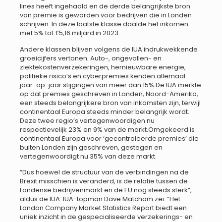
lines heeft ingehaald en de derde belangrijkste bron
van premie is geworden voor bedrijven die in Londen
schrijven. In deze laatste klasse daalde het inkomen
met 5% tot £5,16 miljard in 2023.
Andere klassen blijven volgens de IUA indrukwekkende
groeicijfers vertonen. Auto-, ongevallen- en
ziektekostenverzekeringen, hernieuwbare energie,
politieke risico’s en cyberpremies kenden allemaal
jaar-op-jaar stijgingen van meer dan 15%.De IUA merkte
op dat premies geschreven in Londen, Noord-Amerika,
een steeds belangrijkere bron van inkomsten zijn, terwijl
continentaal Europa steeds minder belangrijk wordt.
Deze twee regio’s vertegenwoordigen nu
respectievelijk 23% en 9% van de markt.Omgekeerd is
continentaal Europa voor ‘gecontroleerde premies’ die
buiten Londen zijn geschreven, gestegen en
vertegenwoordigt nu 35% van deze markt.
“Dus hoewel de structuur van de verbindingen na de
Brexit misschien is veranderd, is de relatie tussen de
Londense bedrijvenmarkt en de EU nog steeds sterk”,
aldus de IUA. IUA-topman Dave Matcham zei: “Het
London Company Market Statistics Report biedt een
uniek inzicht in de gespecialiseerde verzekerings- en