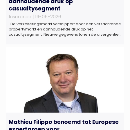
aanhoudende druk op
casualtysegment
Insurance |
19-05-2026
De verzekeringsmarkt versnippert door een verzachtende
propertymarkt en aanhoudende druk op het
casualtysegment. Nieuwe gegevens tonen de divergentie
tussen de verschillende zakelijke verzekeringsproducten
sinds de lancering van het rapport in 2024 en de groeiende
behoefte aan een holistische risicobeoordeling, zo blijkt uit
het Market Pulse Report voor het eerste kwartaal van 2026
De bedrijfsmatige […]
Mathieu Filippo benoemd tot Europese
expertgroep voor