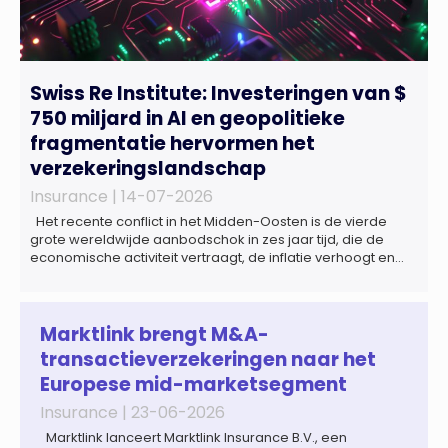
Swiss Re Institute: Investeringen van $
750 miljard in AI en geopolitieke
fragmentatie hervormen het
verzekeringslandschap
Insurance |
14-07-2026
Het recente conflict in het Midden-Oosten is de vierde
grote wereldwijde aanbodschok in zes jaar tijd, die de
economische activiteit vertraagt, de inflatie verhoogt en
een bredere verschuiving naar een meer
gefragmenteerde wereldeconomie versterkt. Tegen deze
achtergrond zal de groei van de totale premie-inkomsten
wereldwijd naar verwachting afnemen tot 1,3% in reële
Marktlink brengt M&A-
termen in […]
transactieverzekeringen naar het
Europese mid-marketsegment
Insurance |
23-06-2026
Marktlink lanceert Marktlink Insurance B.V., een