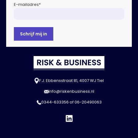
E-mailadres
*
F.J. Ebbensstraat 81, 4007 WJ Tiel
info@riskenbusiness.nl
0344-633356
of
06-20490063