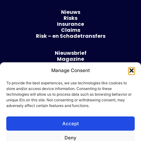
Nieuws
Risks
Insurance
Claims
Risk – en Schadetransfers
Nieuwsbrief
Magazine
Evenementen
Manage Consent
Over
Contact
To provide the best experiences, we use technologies like cookies to
store and/or access device information. Consenting to these
Algemene voorwaarden
technologies will allow us to process data such as browsing behavior or
Cookie beleid
unique IDs on this site. Not consenting or withdrawing consent, may
adversely affect certain features and functions.
Accept
Ik wil adverteren
Deny