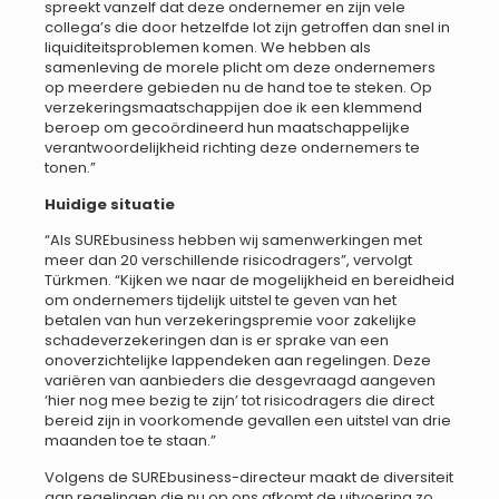
spreekt vanzelf dat deze ondernemer en zijn vele
collega’s die door hetzelfde lot zijn getroffen dan snel in
liquiditeitsproblemen komen. We hebben als
samenleving de morele plicht om deze ondernemers
op meerdere gebieden nu de hand toe te steken. Op
verzekeringsmaatschappijen doe ik een klemmend
beroep om gecoördineerd hun maatschappelijke
verantwoordelijkheid richting deze ondernemers te
tonen.”
Huidige situatie
“Als SUREbusiness hebben wij samenwerkingen met
meer dan 20 verschillende risicodragers”, vervolgt
Türkmen. “Kijken we naar de mogelijkheid en bereidheid
om ondernemers tijdelijk uitstel te geven van het
betalen van hun verzekeringspremie voor zakelijke
schadeverzekeringen dan is er sprake van een
onoverzichtelijke lappendeken aan regelingen. Deze
variëren van aanbieders die desgevraagd aangeven
‘hier nog mee bezig te zijn’ tot risicodragers die direct
bereid zijn in voorkomende gevallen een uitstel van drie
maanden toe te staan.”
Volgens de SUREbusiness-directeur maakt de diversiteit
aan regelingen die nu op ons afkomt de uitvoering zo