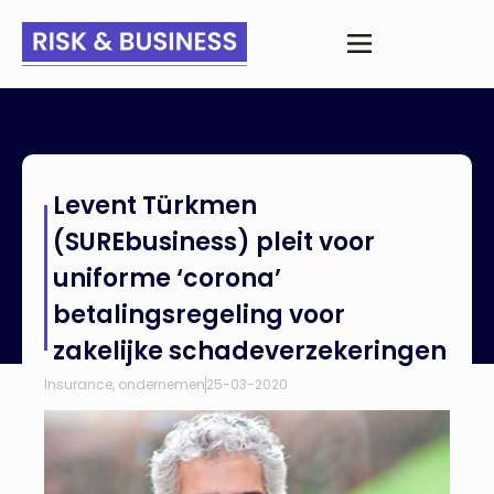
Home
>
Nieuws
>
Levent Türkmen (SUREbusiness) pleit voor
Levent Türkmen
uniforme ‘corona’ betalingsregeling voor zakelijke
schadeverzekeringen
(SUREbusiness) pleit voor
uniforme ‘corona’
betalingsregeling voor
zakelijke schadeverzekeringen
Insurance
,
ondernemen
25-03-2020