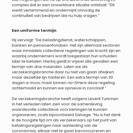
complex dat er een onwerkbare situatie ontstaat. “Dit
werkt verlammend en ondermijnt onnodig de
continuïteit van bedrijven die nu hulp vragen.”
Een uniforme termijn
Hij vervolgt: “De belastingdienst, waterschappen,
banken en pensioenfondsen. Het zijn allemaal sectoren
waar inmiddels collectieve regelingen van kracht zijn en
waarbij ondernemers wordt toegestaan hun schulden
later te betalen. Hierbij geldt in vrijwel alle gevallen een
termijn van drie maanden. Laten we als
verzekeringsbranche daar nu niet van gaan afwijken
maar dezelfde lijn hanteren. Een extra termijn van 30
dagen is mooi, maar binnen
no-time
is deze regeling
achterhaald en kunnen we opnieuw in conclaaf.”
De verzekeringsbranche heeft volgens Levent Turkmen
in het verleden laten zien voor de samenleving
waardevolle collectieve voorzieningen te kunnen
organiseren, zoals bijvoorbeeld Salvage. “Nu is het denk
ik de hoogste tijd om als verzekeraars op het punt van
betalingsregelingen naar aanleiding van de
coronacrisis, elkaar niet te gaan beconcurreren en