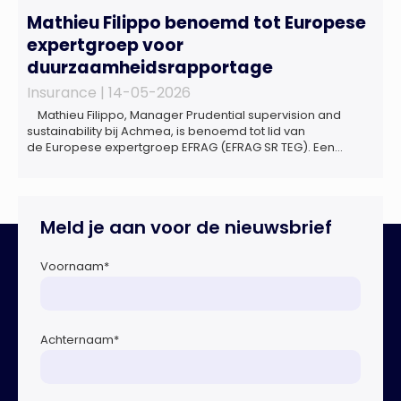
Mathieu Filippo benoemd tot Europese
expertgroep voor
duurzaamheidsrapportage
Insurance |
14-05-2026
Mathieu Filippo, Manager Prudential supervision and
sustainability bij Achmea, is benoemd tot lid van
de Europese expertgroep EFRAG (EFRAG SR TEG). Een
belangrijke erkenning van zijn expertise én kennis die hij
voor de Nederlandse verzekeringssector zal inbrengen bij
de ontwikkeling van Europese regels voor
duurzaamheidsrapportages. De expertgroep helpt de
Meld je aan voor de nieuwsbrief
Europese Commissie bij het ontwikkelen van […]
Voornaam
*
Achternaam
*