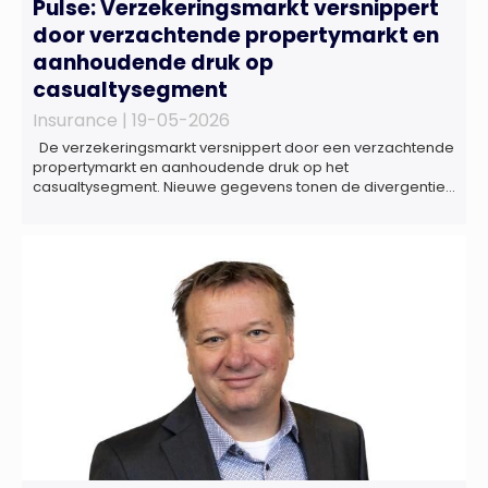
Pulse: Verzekeringsmarkt versnippert
door verzachtende propertymarkt en
aanhoudende druk op
casualtysegment
Insurance |
19-05-2026
De verzekeringsmarkt versnippert door een verzachtende
propertymarkt en aanhoudende druk op het
casualtysegment. Nieuwe gegevens tonen de divergentie
tussen de verschillende zakelijke verzekeringsproducten
sinds de lancering van het rapport in 2024 en de groeiende
behoefte aan een holistische risicobeoordeling, zo blijkt uit
het Market Pulse Report voor het eerste kwartaal van 2026
De bedrijfsmatige […]