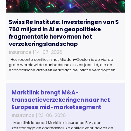
Swiss Re Institute: Investeringen van $
750 miljard in AI en geopolitieke
fragmentatie hervormen het
verzekeringslandschap
Insurance |
14-07-2026
Het recente conflict in het Midden-Oosten is de vierde
grote wereldwijde aanbodschok in zes jaar tijd, die de
economische activiteit vertraagt, de inflatie verhoogt en
een bredere verschuiving naar een meer
gefragmenteerde wereldeconomie versterkt. Tegen deze
achtergrond zal de groei van de totale premie-inkomsten
wereldwijd naar verwachting afnemen tot 1,3% in reële
Marktlink brengt M&A-
termen in […]
transactieverzekeringen naar het
Europese mid-marketsegment
Insurance |
23-06-2026
Marktlink lanceert Marktlink Insurance B.V., een
zelfstandige en onafhankelijke entiteit voor advies en