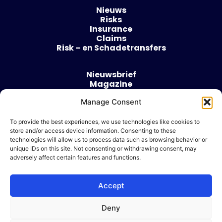
Nieuws
Risks
Insurance
Claims
Risk – en Schadetransfers
Nieuwsbrief
Magazine
Evenementen
Manage Consent
Over
Contact
To provide the best experiences, we use technologies like cookies to
store and/or access device information. Consenting to these
Algemene voorwaarden
technologies will allow us to process data such as browsing behavior or
Cookie beleid
unique IDs on this site. Not consenting or withdrawing consent, may
adversely affect certain features and functions.
Accept
Ik wil adverteren
Deny