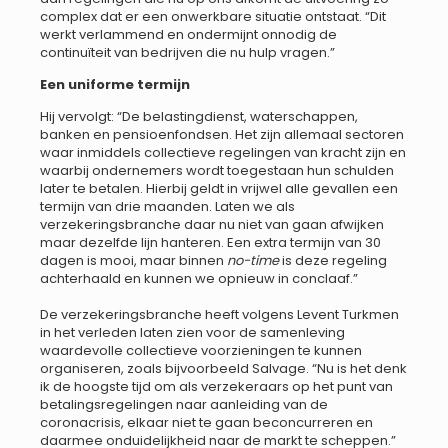
complex dat er een onwerkbare situatie ontstaat. “Dit
werkt verlammend en ondermijnt onnodig de
continuïteit van bedrijven die nu hulp vragen.”
Een uniforme termijn
Hij vervolgt: “De belastingdienst, waterschappen,
banken en pensioenfondsen. Het zijn allemaal sectoren
waar inmiddels collectieve regelingen van kracht zijn en
waarbij ondernemers wordt toegestaan hun schulden
later te betalen. Hierbij geldt in vrijwel alle gevallen een
termijn van drie maanden. Laten we als
verzekeringsbranche daar nu niet van gaan afwijken
maar dezelfde lijn hanteren. Een extra termijn van 30
dagen is mooi, maar binnen
no-time
is deze regeling
achterhaald en kunnen we opnieuw in conclaaf.”
De verzekeringsbranche heeft volgens Levent Turkmen
in het verleden laten zien voor de samenleving
waardevolle collectieve voorzieningen te kunnen
organiseren, zoals bijvoorbeeld Salvage. “Nu is het denk
ik de hoogste tijd om als verzekeraars op het punt van
betalingsregelingen naar aanleiding van de
coronacrisis, elkaar niet te gaan beconcurreren en
daarmee onduidelijkheid naar de markt te scheppen.”