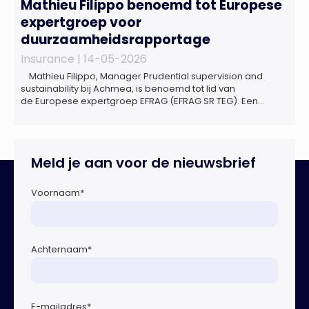
Mathieu Filippo benoemd tot Europese
expertgroep voor
duurzaamheidsrapportage
Insurance |
14-05-2026
Mathieu Filippo, Manager Prudential supervision and
sustainability bij Achmea, is benoemd tot lid van
de Europese expertgroep EFRAG (EFRAG SR TEG). Een
belangrijke erkenning van zijn expertise én kennis die hij
voor de Nederlandse verzekeringssector zal inbrengen bij
de ontwikkeling van Europese regels voor
duurzaamheidsrapportages. De expertgroep helpt de
Meld je aan voor de nieuwsbrief
Europese Commissie bij het ontwikkelen van […]
Voornaam
*
Achternaam
*
E-mailadres
*