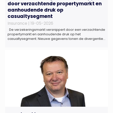
door verzachtende propertymarkt en
aanhoudende druk op
casualtysegment
Insurance |
19-05-2026
De verzekeringsmarkt versnippert door een verzachtende
propertymarkt en aanhoudende druk op het
casualtysegment. Nieuwe gegevens tonen de divergentie
tussen de verschillende zakelijke verzekeringsproducten
sinds de lancering van het rapport in 2024 en de groeiende
behoefte aan een holistische risicobeoordeling, zo blijkt uit
het Market Pulse Report voor het eerste kwartaal van 2026
De bedrijfsmatige […]