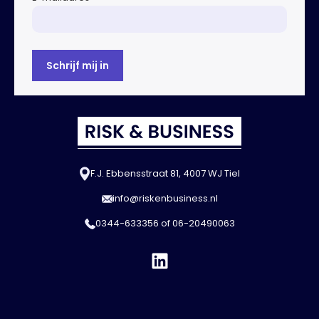
F.J. Ebbensstraat 81, 4007 WJ Tiel
info@riskenbusiness.nl
0344-633356
of
06-20490063