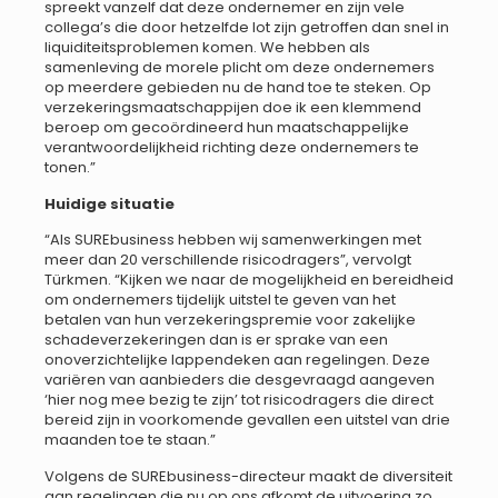
spreekt vanzelf dat deze ondernemer en zijn vele
collega’s die door hetzelfde lot zijn getroffen dan snel in
liquiditeitsproblemen komen. We hebben als
samenleving de morele plicht om deze ondernemers
op meerdere gebieden nu de hand toe te steken. Op
verzekeringsmaatschappijen doe ik een klemmend
beroep om gecoördineerd hun maatschappelijke
verantwoordelijkheid richting deze ondernemers te
tonen.”
Huidige situatie
“Als SUREbusiness hebben wij samenwerkingen met
meer dan 20 verschillende risicodragers”, vervolgt
Türkmen. “Kijken we naar de mogelijkheid en bereidheid
om ondernemers tijdelijk uitstel te geven van het
betalen van hun verzekeringspremie voor zakelijke
schadeverzekeringen dan is er sprake van een
onoverzichtelijke lappendeken aan regelingen. Deze
variëren van aanbieders die desgevraagd aangeven
‘hier nog mee bezig te zijn’ tot risicodragers die direct
bereid zijn in voorkomende gevallen een uitstel van drie
maanden toe te staan.”
Volgens de SUREbusiness-directeur maakt de diversiteit
aan regelingen die nu op ons afkomt de uitvoering zo