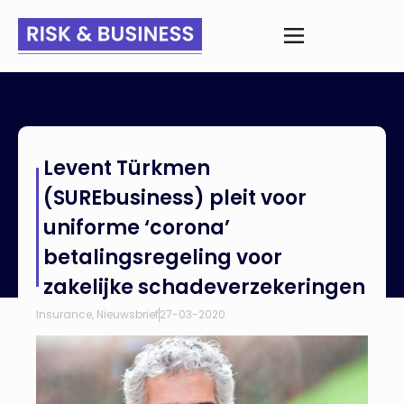
Home
>
Nieuws
>
Levent Türkmen (SUREbusiness) pleit voor
Levent Türkmen
uniforme ‘corona’ betalingsregeling voor zakelijke
schadeverzekeringen
(SUREbusiness) pleit voor
uniforme ‘corona’
betalingsregeling voor
zakelijke schadeverzekeringen
Insurance
,
Nieuwsbrief
27-03-2020