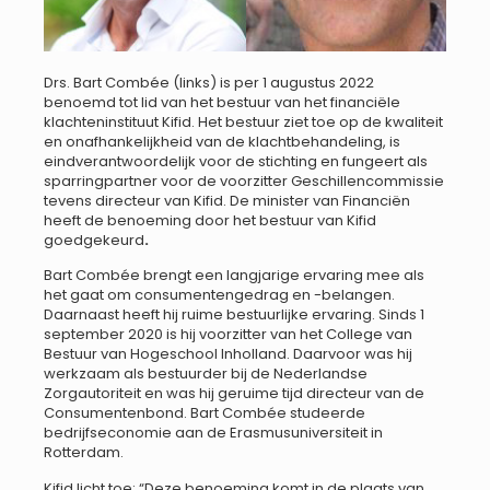
Drs. Bart Combée (links) is per 1 augustus 2022
benoemd tot lid van het bestuur van het financiële
klachteninstituut Kifid. Het bestuur ziet toe op de kwaliteit
en onafhankelijkheid van de klachtbehandeling, is
eindverantwoordelijk voor de stichting en fungeert als
sparringpartner voor de voorzitter Geschillencommissie
tevens directeur van Kifid. De minister van Financiën
heeft de benoeming door het bestuur van Kifid
goedgekeurd
.
Bart Combée brengt een langjarige ervaring mee als
het gaat om consumentengedrag en -belangen.
Daarnaast heeft hij ruime bestuurlijke ervaring. Sinds 1
september 2020 is hij voorzitter van het College van
Bestuur van Hogeschool Inholland. Daarvoor was hij
werkzaam als bestuurder bij de Nederlandse
Zorgautoriteit en was hij geruime tijd directeur van de
Consumentenbond. Bart Combée studeerde
bedrijfseconomie aan de Erasmusuniversiteit in
Rotterdam.
Kifid licht toe: “Deze benoeming komt in de plaats van