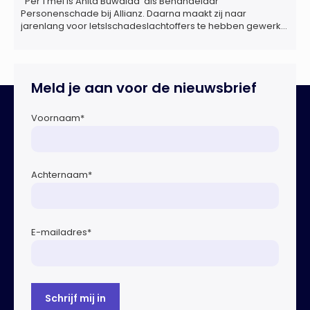
Per 1 mei is Anita Buwalda als Behandelaar
Personenschade bij Allianz. Daarna maakt zij naar
jarenlang voor letslschadeslachtoffers te hebben gewerkt
over maar ‘de betalende kant’ De afgelopen 3,5 jaar was
zij als zelfstandig letselschade-expert werkzaam onder de
naam van Buwalda Letselschade, waarin zij onder meer
werkzaam was voor ZLM, Ard Korevaar Personenschade,
Meld je aan voor de nieuwsbrief
Overtoom […]
Voornaam
*
Achternaam
*
E-mailadres
*