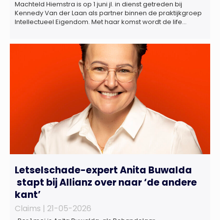
Machteld Hiemstra is op 1 juni jl. in dienst getreden bij
Kennedy Van der Laan als partner binnen de praktijkgroep
Intellectueel Eigendom. Met haar komst wordt de life
sciences en octrooipraktijk van het Amsterdamse
advocatenkantoor verder versterkt. Machteld is
gespecialiseerd in nationale en internationale wet- en
regelgeving relevant voor de life sciences sector en de […]
Letselschade-expert Anita Buwalda
stapt bij Allianz over naar ‘de andere
kant’
Claims |
21-05-2026