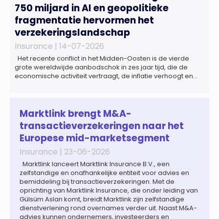
750 miljard in AI en geopolitieke
fragmentatie hervormen het
verzekeringslandschap
Insurance |
14-07-2026
Het recente conflict in het Midden-Oosten is de vierde
grote wereldwijde aanbodschok in zes jaar tijd, die de
economische activiteit vertraagt, de inflatie verhoogt en
een bredere verschuiving naar een meer
gefragmenteerde wereldeconomie versterkt. Tegen deze
achtergrond zal de groei van de totale premie-inkomsten
wereldwijd naar verwachting afnemen tot 1,3% in reële
Marktlink brengt M&A-
termen in […]
transactieverzekeringen naar het
Europese mid-marketsegment
Insurance |
23-06-2026
Marktlink lanceert Marktlink Insurance B.V., een
zelfstandige en onafhankelijke entiteit voor advies en
bemiddeling bij transactieverzekeringen. Met de
oprichting van Marktlink Insurance, die onder leiding van
Gülsüm Aslan komt, breidt Marktlink zijn zelfstandige
dienstverlening rond overnames verder uit. Naast M&A-
advies kunnen ondernemers, investeerders en