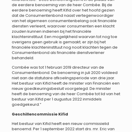
de eerdere benoeming van de heer Combée. Bij de
eerdere benoeming heeft Kifid over het hoofd gezien
dat de Consumentenbond naast vertegenwoordiger
van het algemeen consumentenbelang ook financiële
diensten verleent, waarover consumenten een klacht
zouden kunnen indienen bij het financiële
klachteninstituut. Een mogelijkheid waarvan tot nog toe
overigens geen gebruik is gemaakt; er zijn bij het
financiële klachteninstituut nog nooit klachten tegen de
Consumentenbond als financiële dienstverlener
behandeld.
Combée was tot 1 februari 2019 directeur van de
Consumentenbond. De benoeming in juli 2020 voldeed
niet aan de statutaire afkoelingsperiode van drie jaar.
Het bestuur van Kifid heeft de minister van Financiën een
nieuw goedkeuringsbesluit voorgelegd. De minister
heeft de benoeming van de heer Combée tot lid van het
bestuur van Kifid per 1 augustus 2022 inmiddels
goedgekeurd.”
Geschillencommissie Kifid
Het bestuur van Kifid heeft een nieuw commissielid
benoemd. Per 1 september 2022 start drs. mr. Eric van