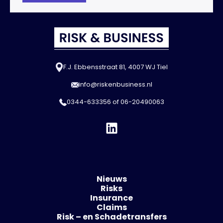
F.J. Ebbensstraat 81, 4007 WJ Tiel
info@riskenbusiness.nl
0344-633356
of
06-20490063
Nieuws
Risks
Insurance
Claims
Risk – en Schadetransfers