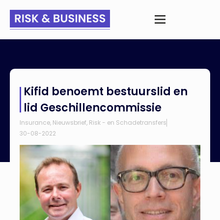
Home
>
Nieuws
>
Kifid benoemt bestuurslid en lid
Kifid benoemt bestuurslid en
Geschillencommissie
lid Geschillencommissie
Insurance
,
Nieuwsbrief
,
Risk - en Schadetransfers
30-08-2022