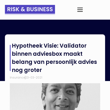
Home
>
Nieuws
>
Hypotheek Visie: Validator binnen adviesbox
Hypotheek Visie: Validator
maakt belang van persoonlijk advies nog groter
binnen adviesbox maakt
belang van persoonlijk advies
nog groter
Insurance
23-03-2021