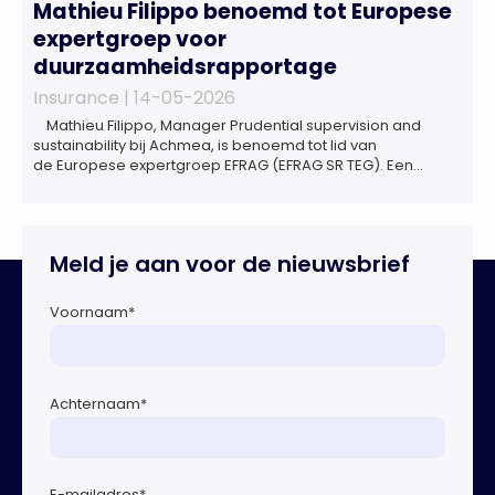
Mathieu Filippo benoemd tot Europese
expertgroep voor
duurzaamheidsrapportage
Insurance |
14-05-2026
Mathieu Filippo, Manager Prudential supervision and
sustainability bij Achmea, is benoemd tot lid van
de Europese expertgroep EFRAG (EFRAG SR TEG). Een
belangrijke erkenning van zijn expertise én kennis die hij
voor de Nederlandse verzekeringssector zal inbrengen bij
de ontwikkeling van Europese regels voor
duurzaamheidsrapportages. De expertgroep helpt de
Meld je aan voor de nieuwsbrief
Europese Commissie bij het ontwikkelen van […]
Voornaam
*
Achternaam
*
E-mailadres
*