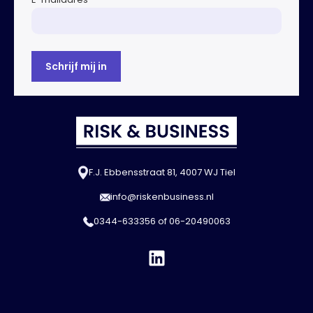
F.J. Ebbensstraat 81, 4007 WJ Tiel
info@riskenbusiness.nl
0344-633356
of
06-20490063