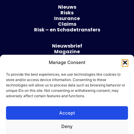
Nieuws
Risks
Insurance
Claims
Risk – en Schadetransfers
Nieuwsbrief
Magazine
Evenementen
Manage Consent
Over
Contact
To provide the best experiences, we use technologies like cookies to
store and/or access device information. Consenting to these
Algemene voorwaarden
technologies will allow us to process data such as browsing behavior or
Cookie beleid
unique IDs on this site. Not consenting or withdrawing consent, may
adversely affect certain features and functions.
Accept
Ik wil adverteren
Deny