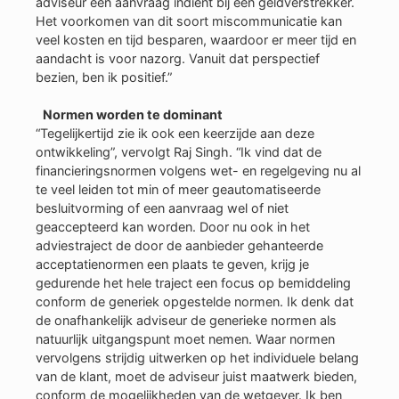
adviseur een aanvraag indient bij een geldverstrekker.
Het voorkomen van dit soort miscommunicatie kan
veel kosten en tijd besparen, waardoor er meer tijd en
aandacht is voor nazorg. Vanuit dat perspectief
bezien, ben ik positief.”
Normen worden te dominant
“Tegelijkertijd zie ik ook een keerzijde aan deze
ontwikkeling”, vervolgt Raj Singh. “Ik vind dat de
financieringsnormen volgens wet- en regelgeving nu al
te veel leiden tot min of meer geautomatiseerde
besluitvorming of een aanvraag wel of niet
geaccepteerd kan worden. Door nu ook in het
adviestraject de door de aanbieder gehanteerde
acceptatienormen een plaats te geven, krijg je
gedurende het hele traject een focus op bemiddeling
conform de generiek opgestelde normen. Ik denk dat
de onafhankelijk adviseur de generieke normen als
natuurlijk uitgangspunt moet nemen. Waar normen
vervolgens strijdig uitwerken op het individuele belang
van de klant, moet de adviseur juist maatwerk bieden,
conform de mogelijkheden van de wetgever. Ik ben