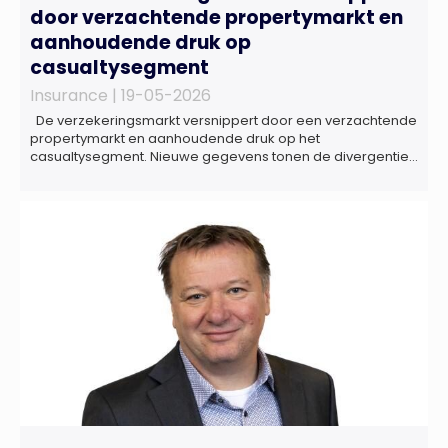
door verzachtende propertymarkt en
aanhoudende druk op
casualtysegment
Insurance |
19-05-2026
De verzekeringsmarkt versnippert door een verzachtende
propertymarkt en aanhoudende druk op het
casualtysegment. Nieuwe gegevens tonen de divergentie
tussen de verschillende zakelijke verzekeringsproducten
sinds de lancering van het rapport in 2024 en de groeiende
behoefte aan een holistische risicobeoordeling, zo blijkt uit
het Market Pulse Report voor het eerste kwartaal van 2026
De bedrijfsmatige […]