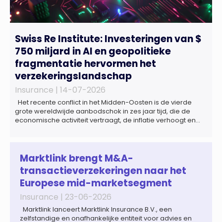
Swiss Re Institute: Investeringen van $
750 miljard in AI en geopolitieke
fragmentatie hervormen het
verzekeringslandschap
Insurance |
14-07-2026
Het recente conflict in het Midden-Oosten is de vierde
grote wereldwijde aanbodschok in zes jaar tijd, die de
economische activiteit vertraagt, de inflatie verhoogt en
een bredere verschuiving naar een meer
gefragmenteerde wereldeconomie versterkt. Tegen deze
achtergrond zal de groei van de totale premie-inkomsten
wereldwijd naar verwachting afnemen tot 1,3% in reële
Marktlink brengt M&A-
termen in […]
transactieverzekeringen naar het
Europese mid-marketsegment
Insurance |
23-06-2026
Marktlink lanceert Marktlink Insurance B.V., een
zelfstandige en onafhankelijke entiteit voor advies en