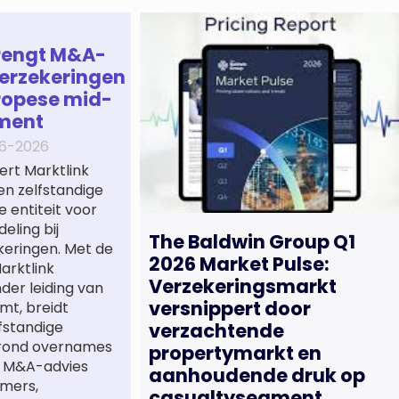
rengt M&A-
erzekeringen
ropese mid-
ment
6-2026
ert Marktlink
een zelfstandige
e entiteit voor
eling bij
The Baldwin Group Q1
keringen. Met de
2026 Market Pulse:
arktlink
Verzekeringsmarkt
nder leiding van
versnippert door
mt, breidt
lfstandige
verzachtende
 rond overnames
propertymarkt en
st M&A-advies
aanhoudende druk op
mers,
casualtysegment