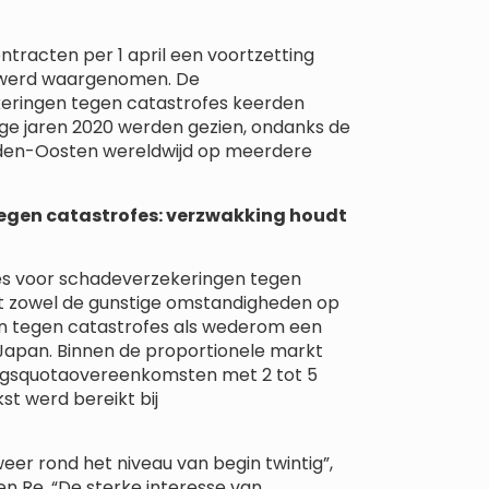
tracten per 1 april een voortzetting
ri werd waargenomen. De
keringen tegen catastrofes keerden
oege jaren 2020 werden gezien, ondanks de
idden-Oosten wereldwijd op meerdere
egen catastrofes: verzwakking houdt
es voor schadeverzekeringen tegen
lt zowel de gunstige omstandigheden op
 tegen catastrofes als wederom een ​​
 Japan. Binnen de proportionele markt
ngsquotaovereenkomsten met 2 tot 5
t werd bereikt bij
er rond het niveau van begin twintig”,
n Re. “De sterke interesse van