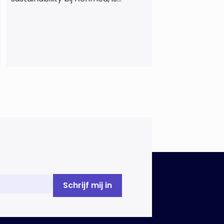
benoemd tot lid van de Europese
expertgroep EFRAG (EFRAG SR
TEG). Een belangrijke erkenning
van zijn expertise én kennis die hij
voor de Nederlandse
verzekeringssector zal inbrengen
bij de ontwikkeling van Europese
regels voor
duurzaamheidsrapportages. De
expertgroep helpt de Europese
Commissie bij het ontwikkelen van
[…]