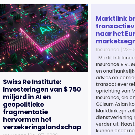
Marktlink b
transactiev
naar het Eu
marketseg
Insurance |
23-0
Marktlink lance
Insurance B.V., 
en onafhankelijk
advies en bemidd
Swiss Re Institute:
transactieverze
Investeringen van $ 750
oprichting van M
miljard in AI en
Insurance, die o
geopolitieke
Gülsüm Aslan ko
Marktlink zijn ze
fragmentatie
dienstverlening
hervormen het
verder uit. Naa
verzekeringslandschap
kunnen onderne