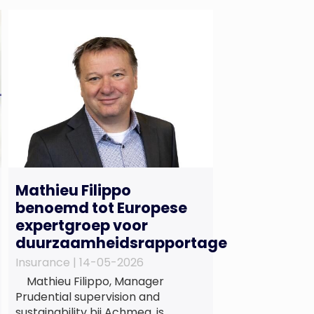
Mathieu Filippo
benoemd tot Europese
expertgroep voor
duurzaamheidsrapportage
Insurance |
14-05-2026
Mathieu Filippo, Manager
Prudential supervision and
sustainability bij Achmea, is