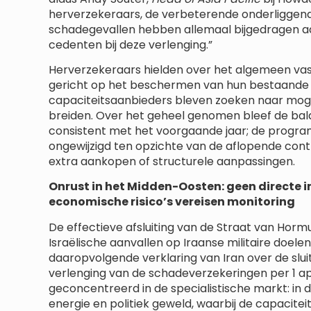
herverzekeraars, de verbeterende onderliggend
schadegevallen hebben allemaal bijgedragen aa
cedenten bij deze verlenging.”
Herverzekeraars hielden over het algemeen vas
gericht op het beschermen van hun bestaande p
capaciteitsaanbieders bleven zoeken naar mog
breiden. Over het geheel genomen bleef de bal
consistent met het voorgaande jaar; de progr
ongewijzigd ten opzichte van de aflopende cont
extra aankopen of structurele aanpassingen.
Onrust in het Midden-Oosten: geen directe i
economische risico’s vereisen monitoring
De effectieve afsluiting van de Straat van Hor
Israëlische aanvallen op Iraanse militaire doele
daaropvolgende verklaring van Iran over de slui
verlenging van de schadeverzekeringen per 1 apr
geconcentreerd in de specialistische markt: in 
energie en politiek geweld, waarbij de capaciteit