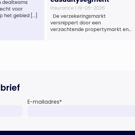
n dealteams
Insurance |
19-05-2026
recht voor
p het gebied […]
De verzekeringsmarkt
versnippert door een
verzachtende propertymarkt en
aanhoudende druk op het
casualtysegment. Nieuwe
gegevens tonen de divergentie
tussen de verschillende zakelijke
verzekeringsproducten sinds de
lancering van het rapport in 2024
en de groeiende behoefte aan
een holistische risicobeoordeling,
brief
zo blijkt uit het Market Pulse
Report voor het eerste kwartaal
E-mailadres
*
van 2026 De bedrijfsmatige […]