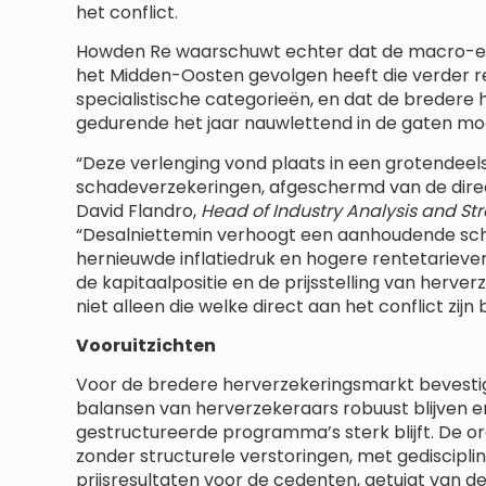
het conflict.
Howden Re waarschuwt echter dat de macro-eco
het Midden-Oosten gevolgen heeft die verder re
specialistische categorieën, en dat de breder
gedurende het jaar nauwlettend in de gaten mo
“Deze verlenging vond plaats in een grotendeel
schadeverzekeringen, afgeschermd van de direct
David Flandro,
Head of Industry Analysis and St
“Desalniettemin verhoogt een aanhoudende schok
hernieuwde inflatiedruk en hogere rentetarieve
de kapitaalpositie en de prijsstelling van herve
niet alleen die welke direct aan het conflict zijn 
Vooruitzichten
Voor de bredere herverzekeringsmarkt bevestige
balansen van herverzekeraars robuust blijven e
gestructureerde programma’s sterk blijft. De ord
zonder structurele verstoringen, met gediscipli
prijsresultaten voor de cedenten, getuigt van 