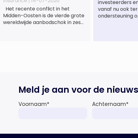
Insurance |
14-07-2026
investeerders e
Het recente conflict in het
vanaf nu ook te
Midden-Oosten is de vierde grote
ondersteuning o
wereldwijde aanbodschok in zes
jaar tijd, die de economische
activiteit vertraagt, de inflatie
verhoogt en een bredere
verschuiving naar een meer
gefragmenteerde
wereldeconomie versterkt. Tegen
deze achtergrond zal de groei van
de totale premie-inkomsten
wereldwijd naar verwachting
Meld je aan voor de nieuws
afnemen tot 1,3% in reële termen
in […]
Voornaam
*
Achternaam
*