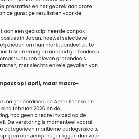
e prestaties en het gebrek aan grote
n de gunstige resultaten voor de
t aan een gedisciplineerde aanpak
osities in Japan, hoewel selectieve
elijkheden om hun marktaandeel uit te
ans tussen vraag en aanbod grotendeels
ammastructuren bleven grotendeels
racten, met slechts enkele gevallen van
mpact op 1 april, maar macro-
muz, na gecoördineerde Amerikaanse en
n eind februari 2026 en de
ting, had geen directe invloed op de
il. De verstoring is momenteel vooral
de categorieën maritieme oorlogsrisico’s,
sprijzen aanzienlijk hoger liggen dan vóór