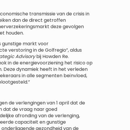
nomische transmissie van de crisis in
iken dan de direct getroffen
e herverzekeringsmarkt deze gevolgen
et houden.
s gunstige markt voor
e verstoring in de Golfregio”, aldus
rategic Advisory
bij Howden Re.
 in de energievoorziening het risico op
n. Deze dynamiek heeft in het verleden
rzekeraars in alle segmenten beïnvloed,
blootgesteld.”
n de verlengingen van 1 april dat de
n dat de vraag naar goed
elijke afronding van de verlenging,
neerde capaciteit en gunstige
de onderliggende gezondheid van de