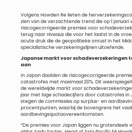
Volgens Howden Re lieten de herverzekeringscon
zien van de verzachtende trend die op 1 janua
risicogecorrigeerde premies voor schadeverze
terug naar niveaus die voor het laatst in de vr
acute druk die de geopolitieke onrust in het M
specialistische verzekeringslijnen uitoefende.
Japanse markt voor schadeverzekeringen t
aan
In Japan daalden de risicogecorrigeerde premi
catastrofes met maximaal 20%. Dit weerspiege
de wereldwijde markt voor schadeverzekeringen
jaar met lage schadecijfers door catastrofes in
stegen de commissies op surplus- en aardbevi
procentpunten, waarbij de bovengrens het vaaks
aardbevingsquotaovereenkomsten.
“De premies voor Japan liggen nu grotendeels we
aldus Andy Souter,
Head of Asia Pacific
bij Howde