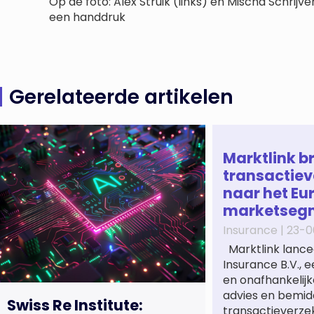
Op de foto: Alex Struik (links) en Mischa Schri
een handdruk
Gerelateerde artikelen
Marktlink b
transactiev
naar het Eu
marketseg
Insurance |
23-0
Marktlink lance
Insurance B.V., 
en onafhankelijk
advies en bemidd
Swiss Re Institute:
transactieverze