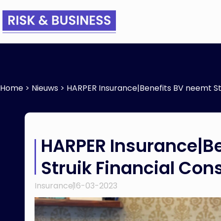
Home
>
Nieuws
>
HARPER Insurance|Benefits BV neemt Str
HARPER Insurance|Be
Struik Financial Con
Insurance
16-03-2023