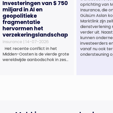
Investeringen van $ 750
oprichting van M
miljard in AI en
Insurance, die o
geopolitieke
Gülsüm Aslan ko
Marktlink zijn ze
fragmentatie
dienstverlening
hervormen het
verder uit. Naa
verzekeringslandschap
kunnen onderne
Insurance |
14-07-2026
investeerders e
Het recente conflict in het
vanaf nu ook te
Midden-Oosten is de vierde grote
ondersteuning o
wereldwijde aanbodschok in zes
jaar tijd, die de economische
activiteit vertraagt, de inflatie
verhoogt en een bredere
verschuiving naar een meer
gefragmenteerde
wereldeconomie versterkt. Tegen
deze achtergrond zal de groei van
de totale premie-inkomsten
wereldwijd naar verwachting