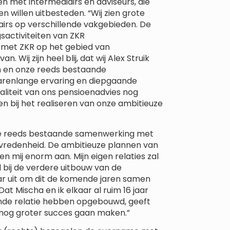
met intermediairs en adviseurs, die
n willen uitbesteden. “Wij zien grote
rs op verschillende vakgebieden. De
activiteiten van ZKR
met ZKR op het gebied van
 Wij zijn heel blij, dat wij Alex Struik
n en onze reeds bestaande
arenlange ervaring en diepgaande
waliteit van ons pensioenadvies nog
n bij het realiseren van onze ambitieuze
 “De reeds bestaande samenwerking met
tevredenheid. De ambitieuze plannen van
en mij enorm aan. Mijn eigen relaties zal
l bij de verdere uitbouw van de
aar uit om dit de komende jaren samen
t Mischa en ik elkaar al ruim 16 jaar
ende relatie hebben opgebouwd, geeft
en nog groter succes gaan maken.”