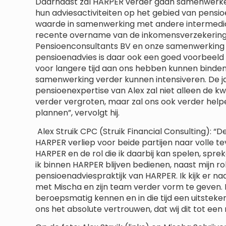
Daarnaast zal HARPER verder gaan samenwerken 
hun adviesactiviteiten op het gebied van pensioe
waarde in samenwerking met andere intermediai
recente overname van de inkomensverzekerings
Pensioenconsultants BV en onze samenwerking 
pensioenadvies is daar ook een goed voorbeeld van.
voor langere tijd aan ons hebben kunnen binde
samenwerking verder kunnen intensiveren. De j
pensioenexpertise van Alex zal niet alleen de k
verder vergroten, maar zal ons ook verder helpe
plannen”, vervolgt hij.
Alex Struik CPC (Struik Financial Consulting):
HARPER verliep voor beide partijen naar volle 
HARPER en de rol die ik daarbij kan spelen, sprek
ik binnen HARPER blijven bedienen, naast mijn ro
pensioenadviespraktijk van HARPER. Ik kijk er n
met Mischa en zijn team verder vorm te geven. Da
beroepsmatig kennen en in die tijd een uitstek
ons het absolute vertrouwen, dat wij dit tot e