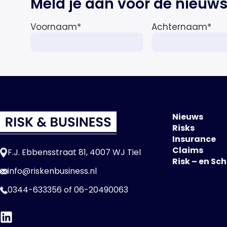
Meld je aan voor de nieuws
afnemen tot 1,3% in reële termen
in […]
Voornaam
*
Achternaam
*
Nieuws
Risks
Insurance
Claims
F.J. Ebbensstraat 81, 4007 WJ Tiel
Risk – en Sc
info@riskenbusiness.nl
0344-633356
of
06-20490063