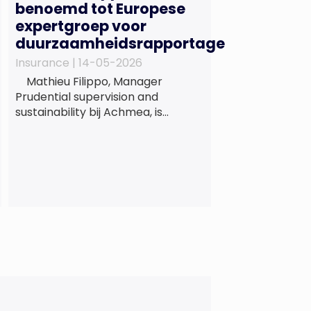
benoemd tot Europese
expertgroep voor
duurzaamheidsrapportage
Insurance |
14-05-2026
Mathieu Filippo, Manager
Prudential supervision and
sustainability bij Achmea, is
benoemd tot lid van de Europese
expertgroep EFRAG (EFRAG SR
TEG). Een belangrijke erkenning
van zijn expertise én kennis die hij
voor de Nederlandse
verzekeringssector zal inbrengen
bij de ontwikkeling van Europese
regels voor
duurzaamheidsrapportages. De
expertgroep helpt de Europese
Commissie bij het ontwikkelen van
[…]