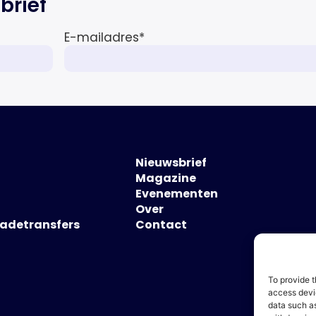
brief
zo blijkt uit het Market Pulse
Report voor het eerste kwartaal
E-mailadres
*
van 2026 De bedrijfsmatige […]
Nieuwsbrief
Magazine
Evenementen
Over
hadetransfers
Contact
To provide t
access devic
data such as