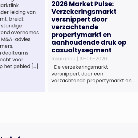
2026 Market Pulse:
arktlink
Verzekeringsmarkt
nder leiding van
versnippert door
mt, breidt
lfstandige
verzachtende
 rond overnames
propertymarkt en
st M&A-advies
aanhoudende druk op
mers,
casualtysegment
n dealteams
Insurance |
19-05-2026
recht voor
p het gebied […]
De verzekeringsmarkt
versnippert door een
verzachtende propertymarkt en
aanhoudende druk op het
casualtysegment. Nieuwe
gegevens tonen de divergentie
tussen de verschillende zakelijke
verzekeringsproducten sinds de
lancering van het rapport in 2024
en de groeiende behoefte aan
een holistische risicobeoordeling,