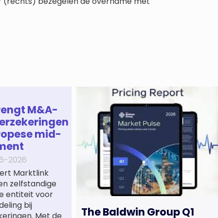
jver (rechts) bezegelen de overname met
rengt M&A-
erzekeringen
ropese mid-
ment
6-2026
ert Marktlink
een zelfstandige
e entiteit voor
eling bij
The Baldwin Group Q1
keringen. Met de