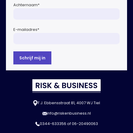
Achternaam
*
E-mailadres
*
F.J. Ebbensstraat 81, 4007 WJ Tiel
info@riskenbusiness.nl
0344-633356
of
06-20490063