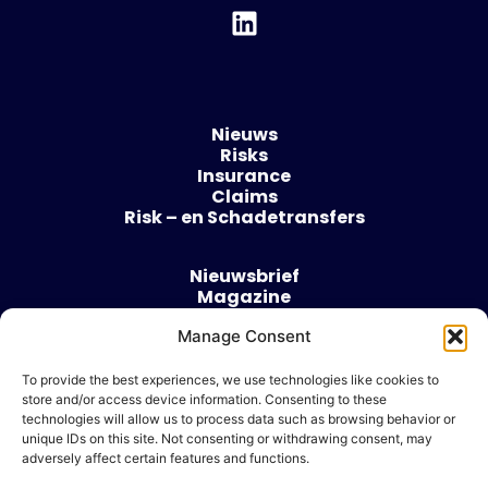
Nieuws
Risks
Insurance
Claims
Risk – en Schadetransfers
Nieuwsbrief
Magazine
Evenementen
Over
Manage Consent
Contact
To provide the best experiences, we use technologies like cookies to
store and/or access device information. Consenting to these
Algemene voorwaarden
technologies will allow us to process data such as browsing behavior or
Cookie beleid
unique IDs on this site. Not consenting or withdrawing consent, may
adversely affect certain features and functions.