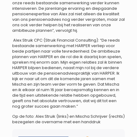
onze reeds bestaande samenwerking verder kunnen
intensiveren. De jarenlange ervaring en diepgaande
pensioenexpertise van Alex zal niet alleen de kwaliteit
van ons pensioenadvies nog verder vergroten, maar zal
ons ook verder helpen bij het realiseren van onze
ambitieuze plannen”, vervolgt hij.
Alex Struik CPC (Struik Financial Consulting): “De reeds
bestaande samenwerking met HARPER verliep voor
beide partijen naar volle tevredenheid. De ambitieuze
plannen van HARPER en de rol die ik daarbij kan spelen,
spreken mij enorm aan. Mijn eigen relaties zal ik binnen
HARPER blijven bedienen, naast mijn rol bij de verdere
uitbouw van de pensioenadviespraktijk van HARPER. Ik
kijk er naar uit om dit de komende jaren samen met
Mischa en zijn team verder vorm te geven. Dat Mischa
en ik elkaar al ruim 16 jaar beroepsmatig kennen en in
die tijd een uitstekende relatie hebben opgebouwd,
geeft ons het absolute vertrouwen, dat wij dit tot een
nog groter succes gaan maken.”
Op de foto: Alex Struik (links) en Mischa Schrijver (rechts)
bezegelen de overname met een handdruk