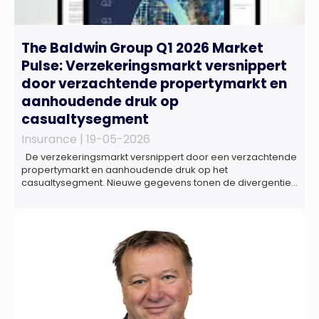
The Baldwin Group Q1 2026 Market
Pulse: Verzekeringsmarkt versnippert
door verzachtende propertymarkt en
aanhoudende druk op
casualtysegment
Insurance |
19-05-2026
De verzekeringsmarkt versnippert door een verzachtende
propertymarkt en aanhoudende druk op het
casualtysegment. Nieuwe gegevens tonen de divergentie
tussen de verschillende zakelijke verzekeringsproducten
sinds de lancering van het rapport in 2024 en de groeiende
behoefte aan een holistische risicobeoordeling, zo blijkt uit
het Market Pulse Report voor het eerste kwartaal van 2026
De bedrijfsmatige […]