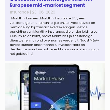
Europese mid-marketsegment
Insurance |
23-06-2026
Marktlink lanceert Marktlink Insurance B.V., een
zelfstandige en onafhankelijke entiteit voor advies en
bemiddeling bij transactieverzekeringen. Met de
oprichting van Marktlink Insurance, die onder leiding van
Gülsüm Aslan komt, breidt Marktlink zijn zelfstandige
dienstverlening rond overnames verder uit. Naast M&A-
advies kunnen ondernemers, investeerders en
dealteams vanaf nu ook terecht voor ondersteuning op
het gebied […]