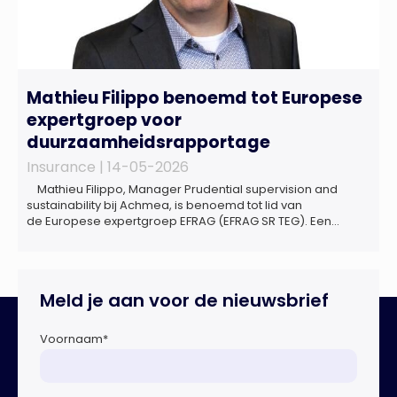
Mathieu Filippo benoemd tot Europese
expertgroep voor
duurzaamheidsrapportage
Insurance |
14-05-2026
Mathieu Filippo, Manager Prudential supervision and
sustainability bij Achmea, is benoemd tot lid van
de Europese expertgroep EFRAG (EFRAG SR TEG). Een
belangrijke erkenning van zijn expertise én kennis die hij
voor de Nederlandse verzekeringssector zal inbrengen bij
de ontwikkeling van Europese regels voor
duurzaamheidsrapportages. De expertgroep helpt de
Meld je aan voor de nieuwsbrief
Europese Commissie bij het ontwikkelen van […]
Voornaam
*