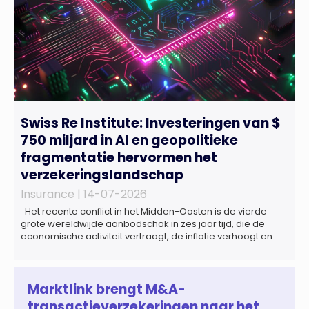
Swiss Re Institute: Investeringen van $
750 miljard in AI en geopolitieke
fragmentatie hervormen het
verzekeringslandschap
Insurance |
14-07-2026
Het recente conflict in het Midden-Oosten is de vierde
grote wereldwijde aanbodschok in zes jaar tijd, die de
economische activiteit vertraagt, de inflatie verhoogt en
een bredere verschuiving naar een meer
gefragmenteerde wereldeconomie versterkt. Tegen deze
achtergrond zal de groei van de totale premie-inkomsten
wereldwijd naar verwachting afnemen tot 1,3% in reële
Marktlink brengt M&A-
termen in […]
transactieverzekeringen naar het