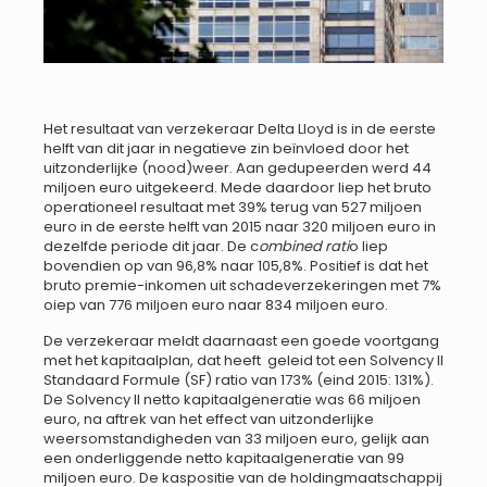
Het resultaat van verzekeraar Delta Lloyd is in de eerste
helft van dit jaar in negatieve zin beïnvloed door het
uitzonderlijke (nood)weer. Aan gedupeerden werd 44
miljoen euro uitgekeerd. Mede daardoor liep het bruto
operationeel resultaat met 39% terug van 527 miljoen
euro in de eerste helft van 2015 naar 320 miljoen euro in
dezelfde periode dit jaar. De c
ombined rati
o liep
bovendien op van 96,8% naar 105,8%. Positief is dat het
bruto premie-inkomen uit schadeverzekeringen met 7%
oiep van 776 miljoen euro naar 834 miljoen euro.
De verzekeraar meldt daarnaast een goede voortgang
met het kapitaalplan, dat heeft geleid tot een Solvency II
Standaard Formule (SF) ratio van 173% (eind 2015: 131%).
De Solvency II netto kapitaalgeneratie was 66 miljoen
euro, na aftrek van het effect van uitzonderlijke
weersomstandigheden van 33 miljoen euro, gelijk aan
een onderliggende netto kapitaalgeneratie van 99
miljoen euro. De kaspositie van de holdingmaatschappij