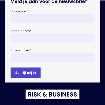
Meld je aan voor de nieuwsbrief
Europese Commissie bij het ontwikkelen van […]
Voornaam
*
Achternaam
*
E-mailadres
*