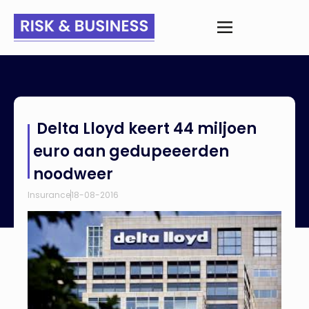
Home
>
Nieuws
>
Delta Lloyd keert 44 miljoen euro aan
Delta Lloyd keert 44 miljoen
gedupeeerden noodweer
euro aan gedupeeerden
noodweer
Insurance
18-08-2016