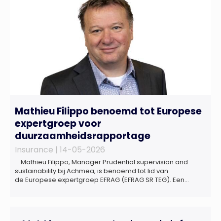
De bedrijfsmatige […]
Mathieu Filippo benoemd tot Europese
expertgroep voor
duurzaamheidsrapportage
Insurance |
14-05-2026
Mathieu Filippo, Manager Prudential supervision and
sustainability bij Achmea, is benoemd tot lid van
de Europese expertgroep EFRAG (EFRAG SR TEG). Een
belangrijke erkenning van zijn expertise én kennis die hij
voor de Nederlandse verzekeringssector zal inbrengen bij
de ontwikkeling van Europese regels voor
duurzaamheidsrapportages. De expertgroep helpt de