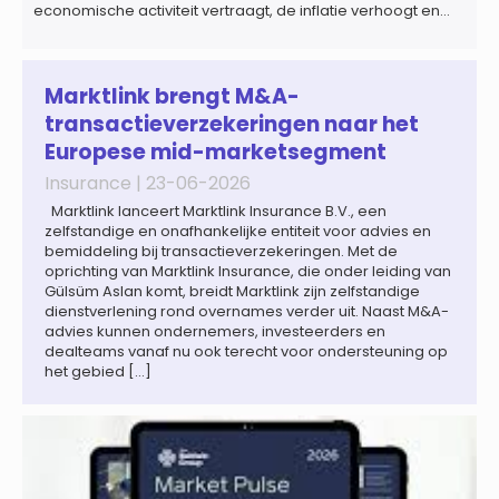
economische activiteit vertraagt, de inflatie verhoogt en
een bredere verschuiving naar een meer
gefragmenteerde wereldeconomie versterkt. Tegen deze
achtergrond zal de groei van de totale premie-inkomsten
wereldwijd naar verwachting afnemen tot 1,3% in reële
Marktlink brengt M&A-
termen in […]
transactieverzekeringen naar het
Europese mid-marketsegment
Insurance |
23-06-2026
Marktlink lanceert Marktlink Insurance B.V., een
zelfstandige en onafhankelijke entiteit voor advies en
bemiddeling bij transactieverzekeringen. Met de
oprichting van Marktlink Insurance, die onder leiding van
Gülsüm Aslan komt, breidt Marktlink zijn zelfstandige
dienstverlening rond overnames verder uit. Naast M&A-
advies kunnen ondernemers, investeerders en
dealteams vanaf nu ook terecht voor ondersteuning op
het gebied […]