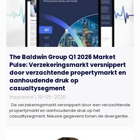
The Baldwin Group Q1 2026 Market
Pulse: Verzekeringsmarkt versnippert
door verzachtende propertymarkt en
aanhoudende druk op
casualtysegment
Insurance |
19-05-2026
De verzekeringsmarkt versnippert door een verzachtende
propertymarkt en aanhoudende druk op het
casualtysegment. Nieuwe gegevens tonen de divergentie
tussen de verschillende zakelijke verzekeringsproducten
sinds de lancering van het rapport in 2024 en de groeiende
behoefte aan een holistische risicobeoordeling, zo blijkt uit
het Market Pulse Report voor het eerste kwartaal van 2026