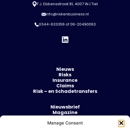
F.J. Ebbensstraat 81, 4007 WJ Tiel
info@riskenbusiness.nl
0344-633356
of
06-20490063
Nieuws
Risks
Insurance
Claims
Risk – en Schadetransfers
Nieuwsbrief
Magazine
Evenementen
Over
Manage Consent
Contact