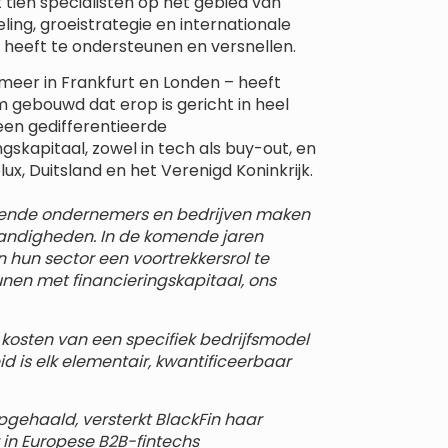
 tien specialisten op het gebied van
ling, groeistrategie en internationale
le heeft te ondersteunen en versnellen.
meer in Frankfurt en Londen – heeft
m gebouwd dat erop is gericht in heel
 een gedifferentieerde
gskapitaal, zowel in tech als buy-out, en
ux, Duitsland en het Verenigd Koninkrijk.
rende ondernemers en bedrijven maken
standigheden. In de komende jaren
 hun sector een voortrekkersrol te
eunen met financieringskapitaal, ons
kosten van een specifiek bedrijfsmodel
id is elk elementair, kwantificeerbaar
opgehaald, versterkt BlackFin haar
r in Europese B2B-fintechs