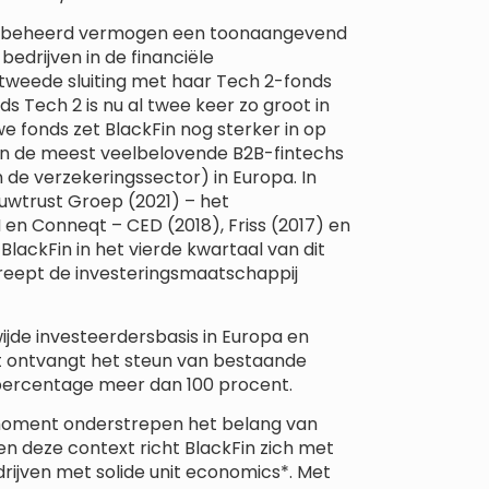
uro beheerd vermogen een toonaangevend
bedrijven in de financiële
 tweede sluiting met haar Tech 2-fonds
s Tech 2 is nu al twee keer zo groot in
we fonds zet BlackFin nog sterker in op
van de meest veelbelovende B2B-fintechs
n de verzekeringssector) in Europa. In
auwtrust Groep (2021) – het
en Conneqt – CED (2018), Friss (2017) en
lackFin in het vierde kwartaal van dit
treept de investeringsmaatschappij
wijde investeerdersbasis in Europa en
 ontvangt het steun van bestaande
percentage meer dan 100 procent.
moment onderstrepen het belang van
en deze context richt BlackFin zich met
ijven met solide unit economics*. Met