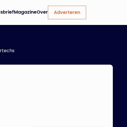
sbrief
Magazine
Over
Adverteren
urtechs