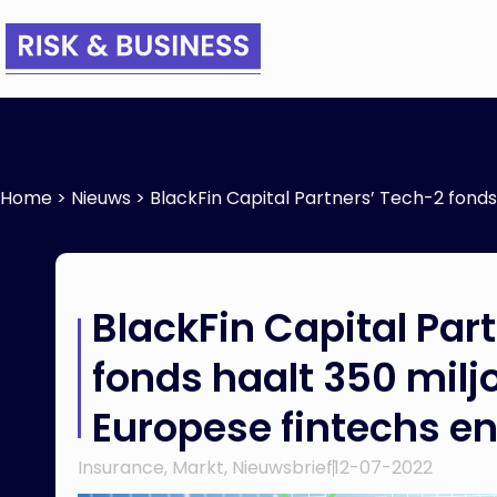
Home
>
Nieuws
>
BlackFin Capital Partners’ Tech-2 fonds
BlackFin Capital Par
fonds haalt 350 milj
Europese fintechs en
Insurance
,
Markt
,
Nieuwsbrief
12-07-2022