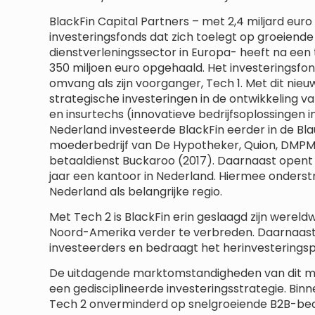
BlackFin Capital Partners – met 2,4 miljard e
investeringsfonds dat zich toelegt op groeiende 
dienstverleningssector in Europa- heeft na een
350 miljoen euro opgehaald. Het investeringsfond
omvang als zijn voorganger, Tech 1. Met dit nieu
strategische investeringen in de ontwikkeling 
en insurtechs (innovatieve bedrijfsoplossingen i
Nederland investeerde BlackFin eerder in de Bl
moederbedrijf van De Hypotheker, Quion, DMPM 
betaaldienst Buckaroo (2017). Daarnaast opent B
jaar een kantoor in Nederland. Hiermee onders
Nederland als belangrijke regio.
Met Tech 2 is BlackFin erin geslaagd zijn wereld
Noord-Amerika verder te verbreden. Daarnaast
investeerders en bedraagt het herinvesterings
De uitdagende marktomstandigheden van dit 
een gedisciplineerde investeringsstrategie. Binn
Tech 2 onverminderd op snelgroeiende B2B-bedr