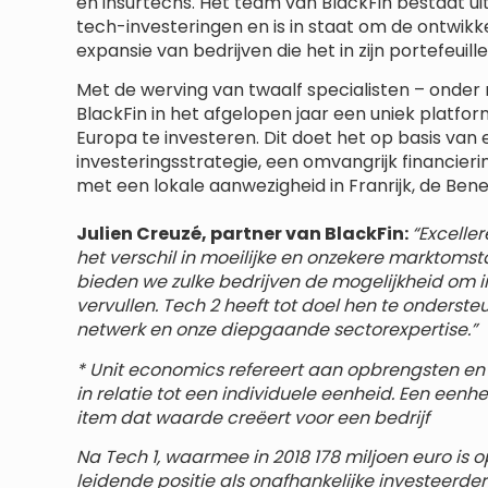
en insurtechs. Het team van BlackFin bestaat uit
tech-investeringen en is in staat om de ontwikke
expansie van bedrijven die het in zijn portefeuil
Met de werving van twaalf specialisten – onder 
BlackFin in het afgelopen jaar een uniek platfor
Europa te investeren. Dit doet het op basis van
investeringsstrategie, een omvangrijk financierin
met een lokale aanwezigheid in Franrijk, de Benel
Julien Creuzé, partner van BlackFin:
“Excelle
het verschil in moeilijke en onzekere marktom
bieden we zulke bedrijven de mogelijkheid om in
vervullen. Tech 2 heeft tot doel hen te onderst
netwerk en onze diepgaande sectorexpertise.”
* Unit economics refereert aan opbrengsten en 
in relatie tot een individuele eenheid. Een eenhe
item dat waarde creëert voor een bedrijf
Na Tech 1, waarmee in 2018 178 miljoen euro is 
leidende positie als onafhankelijke investeerde