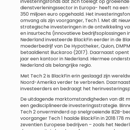
investeringsfonds dat zich toelegt op groeiende 
dienstverleningssector in Europa- heeft na een
350 miljoen euro opgehaald. Het investeringsfond
omvang als zijn voorganger, Tech 1. Met dit nieu
strategische investeringen in de ontwikkeling 
en insurtechs (innovatieve bedrijfsoplossingen i
Nederland investeerde BlackFin eerder in de Bl
moederbedrijf van De Hypotheker, Quion, DMPM 
betaaldienst Buckaroo (2017). Daarnaast opent B
jaar een kantoor in Nederland. Hiermee onders
Nederland als belangrijke regio.
Met Tech 2 is BlackFin erin geslaagd zijn wereld
Noord-Amerika verder te verbreden. Daarnaast
investeerders en bedraagt het herinvesterings
De uitdagende marktomstandigheden van dit 
een gedisciplineerde investeringsstrategie. Binn
Tech 2 onverminderd op snelgroeiende B2B-bedr
voorganger Tech 1 haalde BlackFin in 2018 178 mi
zeventien Europese bedrijven – zoals het Nederl