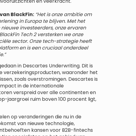
vooruitzichten en veerkracht.
van BlackFin:
“Het is onze ambitie om
rlening in Europa te blijven. Met het
nieuwe investeerders, onze ervaren
 BlackFin Tech 2 versterken we onze
nciële sector. Onze tech-strategie heeft
atform en is een cruciaal onderdeel
e.”
gedaan in Descartes Underwriting. Dit is
he verzekeringsproducten, waaronder het
ssen, zoals overstromingen. Descartes is
impact in de internationale
oren verspreid over alle continenten en
p-jaargroei ruim boven 100 procent ligt,
pelen op veranderingen die nu in de
opkomst van nieuwe technologie,
antbehoeften kansen voor B2B-fintechs