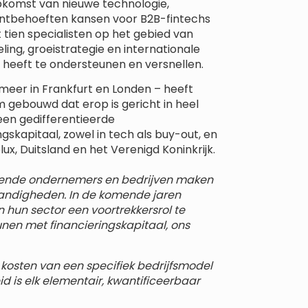
opkomst van nieuwe technologie,
antbehoeften kansen voor B2B-fintechs
 tien specialisten op het gebied van
ling, groeistrategie en internationale
le heeft te ondersteunen en versnellen.
meer in Frankfurt en Londen – heeft
m gebouwd dat erop is gericht in heel
 een gedifferentieerde
gskapitaal, zowel in tech als buy-out, en
ux, Duitsland en het Verenigd Koninkrijk.
rende ondernemers en bedrijven maken
standigheden. In de komende jaren
 hun sector een voortrekkersrol te
eunen met financieringskapitaal, ons
kosten van een specifiek bedrijfsmodel
id is elk elementair, kwantificeerbaar