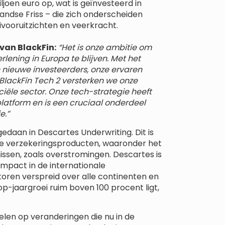
ljoen euro op, wat is geïnvesteerd in
andse Friss – die zich onderscheiden
vooruitzichten en veerkracht.
van BlackFin:
“Het is onze ambitie om
rlening in Europa te blijven. Met het
nieuwe investeerders, onze ervaren
 BlackFin Tech 2 versterken we onze
nciële sector. Onze tech-strategie heeft
atform en is een cruciaal onderdeel
e.”
gedaan in Descartes Underwriting. Dit is
he verzekeringsproducten, waaronder het
ssen, zoals overstromingen. Descartes is
impact in de internationale
oren verspreid over alle continenten en
p-jaargroei ruim boven 100 procent ligt,
pelen op veranderingen die nu in de