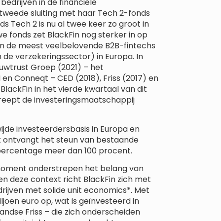
bedrijven in de financiële
 tweede sluiting met haar Tech 2-fonds
s Tech 2 is nu al twee keer zo groot in
we fonds zet BlackFin nog sterker in op
van de meest veelbelovende B2B-fintechs
n de verzekeringssector) in Europa. In
auwtrust Groep (2021) – het
en Conneqt – CED (2018), Friss (2017) en
lackFin in het vierde kwartaal van dit
treept de investeringsmaatschappij
wijde investeerdersbasis in Europa en
 ontvangt het steun van bestaande
percentage meer dan 100 procent.
moment onderstrepen het belang van
en deze context richt BlackFin zich met
ijven met solide unit economics*. Met
ljoen euro op, wat is geïnvesteerd in
andse Friss – die zich onderscheiden