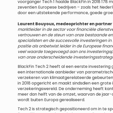
voorganger Tech 1 haalde BlackFin in 2018 178 mi
zeventien Europese bedrijven – zoals het Nederl
door een uitstekende performance, goede groei
Laurent Bouyoux, medeoprichter en partner 
marktleider in de sector voor financiële dienstve
vertrouwen en de steun van onze bestaande en 
specialisten en de succesvolle investeringen in
positie als onbetwist leider in de Europese fina
veel waarde toegevoegd aan ons investeringspl
van onze onderscheidende investeringsstrategi
BlackFin Tech 2 heeft al een eerste investering 
een internationale aanbieder van parametrisc
verzekeren van klimaatgerelateerde gebeurteni
in 2018 opgericht en maakt sindsdien een grote 
verzekeringswereld. De onderneming heeft kant
meer dan helft van de omzet, waarvan de jaar-o
wordt buiten Europa gerealiseerd.
Tech 2 is strategisch gepositioneerd om in te s