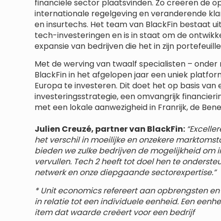
financiële sector plaatsvinden. Zo creëren de 
internationale regelgeving en veranderende kl
en insurtechs. Het team van BlackFin bestaat uit
tech-investeringen en is in staat om de ontwikke
expansie van bedrijven die het in zijn portefeuil
Met de werving van twaalf specialisten – onder 
BlackFin in het afgelopen jaar een uniek platfor
Europa te investeren. Dit doet het op basis van
investeringsstrategie, een omvangrijk financierin
met een lokale aanwezigheid in Franrijk, de Benel
Julien Creuzé, partner van BlackFin:
“Excelle
het verschil in moeilijke en onzekere marktom
bieden we zulke bedrijven de mogelijkheid om in
vervullen. Tech 2 heeft tot doel hen te onderst
netwerk en onze diepgaande sectorexpertise.”
* Unit economics refereert aan opbrengsten en 
in relatie tot een individuele eenheid. Een eenhe
item dat waarde creëert voor een bedrijf