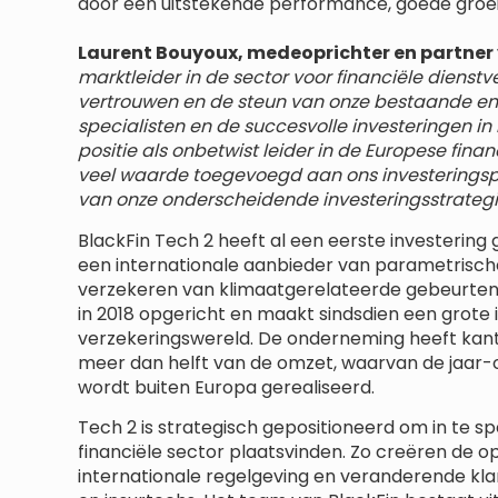
door een uitstekende performance, goede groei
Laurent Bouyoux, medeoprichter en partner 
marktleider in de sector voor financiële dienstve
vertrouwen en de steun van onze bestaande en 
specialisten en de succesvolle investeringen in
positie als onbetwist leider in de Europese fina
veel waarde toegevoegd aan ons investeringspl
van onze onderscheidende investeringsstrategi
BlackFin Tech 2 heeft al een eerste investering 
een internationale aanbieder van parametrisc
verzekeren van klimaatgerelateerde gebeurteni
in 2018 opgericht en maakt sindsdien een grote 
verzekeringswereld. De onderneming heeft kant
meer dan helft van de omzet, waarvan de jaar-o
wordt buiten Europa gerealiseerd.
Tech 2 is strategisch gepositioneerd om in te s
financiële sector plaatsvinden. Zo creëren de 
internationale regelgeving en veranderende kl