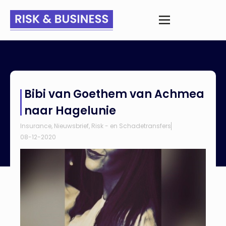
Home
>
Nieuws
>
Bibi van Goethem van Achmea naar
Bibi van Goethem van Achmea
Hagelunie
naar Hagelunie
Insurance
,
Nieuwsbrief
,
Risk - en Schadetransfers
08-12-2020