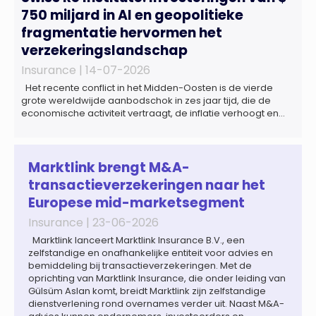
750 miljard in AI en geopolitieke
fragmentatie hervormen het
verzekeringslandschap
Insurance |
14-07-2026
Het recente conflict in het Midden-Oosten is de vierde
grote wereldwijde aanbodschok in zes jaar tijd, die de
economische activiteit vertraagt, de inflatie verhoogt en
een bredere verschuiving naar een meer
gefragmenteerde wereldeconomie versterkt. Tegen deze
achtergrond zal de groei van de totale premie-inkomsten
wereldwijd naar verwachting afnemen tot 1,3% in reële
Marktlink brengt M&A-
termen in […]
transactieverzekeringen naar het
Europese mid-marketsegment
Insurance |
23-06-2026
Marktlink lanceert Marktlink Insurance B.V., een
zelfstandige en onafhankelijke entiteit voor advies en
bemiddeling bij transactieverzekeringen. Met de
oprichting van Marktlink Insurance, die onder leiding van
Gülsüm Aslan komt, breidt Marktlink zijn zelfstandige
dienstverlening rond overnames verder uit. Naast M&A-