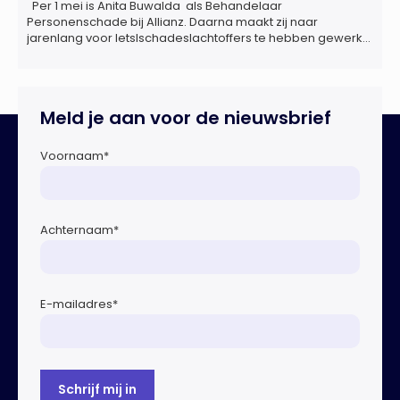
Per 1 mei is Anita Buwalda als Behandelaar
Personenschade bij Allianz. Daarna maakt zij naar
jarenlang voor letslschadeslachtoffers te hebben gewerkt
over maar ‘de betalende kant’ De afgelopen 3,5 jaar was
zij als zelfstandig letselschade-expert werkzaam onder de
naam van Buwalda Letselschade, waarin zij onder meer
werkzaam was voor ZLM, Ard Korevaar Personenschade,
Meld je aan voor de nieuwsbrief
Overtoom […]
Voornaam
*
Achternaam
*
E-mailadres
*