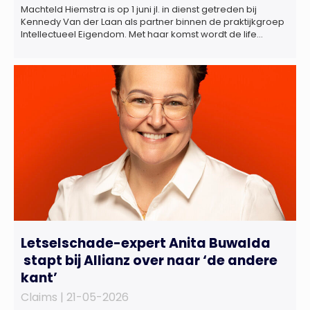
Machteld Hiemstra is op 1 juni jl. in dienst getreden bij
Kennedy Van der Laan als partner binnen de praktijkgroep
Intellectueel Eigendom. Met haar komst wordt de life
sciences en octrooipraktijk van het Amsterdamse
advocatenkantoor verder versterkt. Machteld is
gespecialiseerd in nationale en internationale wet- en
regelgeving relevant voor de life sciences sector en de […]
Letselschade-expert Anita Buwalda
stapt bij Allianz over naar ‘de andere
kant’
Claims |
21-05-2026