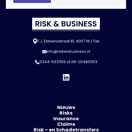
F.J. Ebbensstraat 81, 4007 WJ Tiel
info@riskenbusiness.nl
0344-633356
of
06-20490063
Nieuws
Risks
Insurance
Claims
Risk – en Schadetransfers