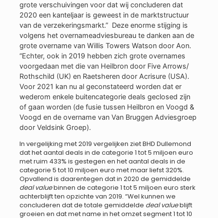
grote verschuivingen voor dat wij concluderen dat
2020 een kanteljaar is geweest in de marktstructuur
van de verzekeringsmarkt.” Deze enorme stijging is
volgens het overnameadviesbureau te danken aan de
grote overname van Willis Towers Watson door Aon.
“Echter, ook in 2019 hebben zich grote overnames
voorgedaan met die van Heilbron door Five Arrows/
Rothschild (UK) en Raetsheren door Acrisure (USA).
Voor 2021 kan nu al geconstateerd worden dat er
wederom enkele buitencategorie deals geclosed zijn
of gaan worden (de fusie tussen Heilbron en Voogd &
Voogd en de overname van Van Bruggen Adviesgroep
door Veldsink Groep).
In vergelijking met 2019 vergelijken ziet BHD Dullemond
dat het aantal deals in de categorie 1 tot 5 miljoen euro
met ruim 433% is gestegen en het aantal deals in de
categorie 5 tot 10 miljoen euro met maar liefst 320%.
Opvallend is daarentegen dat in 2020 de gemiddelde
deal value
binnen de categorie 1 tot 5 miljoen euro sterk
achterblijft ten opzichte van 2019. “Wel kunnen we
concluderen dat de totale gemiddelde
deal value
blijft
groeien en dat met name in het omzet segment 1 tot 10