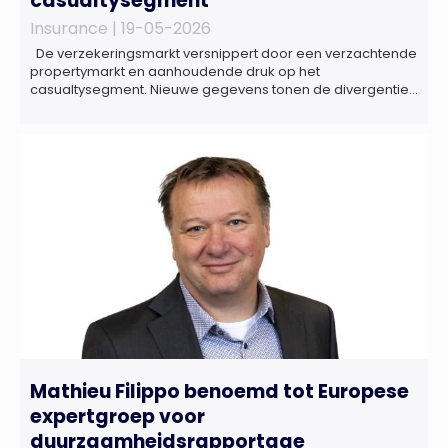
casualtysegment
Insurance |
19-05-2026
De verzekeringsmarkt versnippert door een verzachtende
propertymarkt en aanhoudende druk op het
casualtysegment. Nieuwe gegevens tonen de divergentie
tussen de verschillende zakelijke verzekeringsproducten
sinds de lancering van het rapport in 2024 en de groeiende
behoefte aan een holistische risicobeoordeling, zo blijkt uit
het Market Pulse Report voor het eerste kwartaal van 2026
De bedrijfsmatige […]
Mathieu Filippo benoemd tot Europese
expertgroep voor
duurzaamheidsrapportage