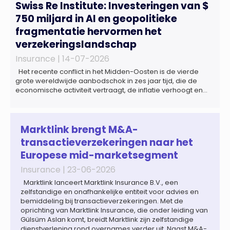
Swiss Re Institute: Investeringen van $
750 miljard in AI en geopolitieke
fragmentatie hervormen het
verzekeringslandschap
Insurance |
14-07-2026
Het recente conflict in het Midden-Oosten is de vierde
grote wereldwijde aanbodschok in zes jaar tijd, die de
economische activiteit vertraagt, de inflatie verhoogt en
een bredere verschuiving naar een meer
gefragmenteerde wereldeconomie versterkt. Tegen deze
achtergrond zal de groei van de totale premie-inkomsten
wereldwijd naar verwachting afnemen tot 1,3% in reële
Marktlink brengt M&A-
termen in […]
transactieverzekeringen naar het
Europese mid-marketsegment
Insurance |
23-06-2026
Marktlink lanceert Marktlink Insurance B.V., een
zelfstandige en onafhankelijke entiteit voor advies en
bemiddeling bij transactieverzekeringen. Met de
oprichting van Marktlink Insurance, die onder leiding van
Gülsüm Aslan komt, breidt Marktlink zijn zelfstandige
dienstverlening rond overnames verder uit. Naast M&A-