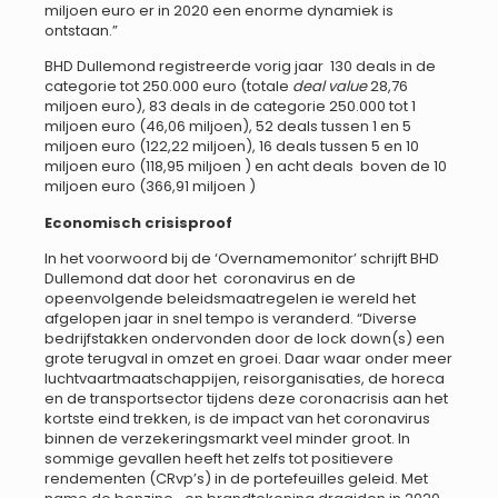
miljoen euro er in 2020 een enorme dynamiek is
ontstaan.”
BHD Dullemond registreerde vorig jaar 130 deals in de
categorie tot 250.000 euro (totale
deal value
28,76
miljoen euro), 83 deals in de categorie 250.000 tot 1
miljoen euro (46,06 miljoen), 52 deals tussen 1 en 5
miljoen euro (122,22 miljoen), 16 deals tussen 5 en 10
miljoen euro (118,95 miljoen ) en acht deals boven de 10
miljoen euro (366,91 miljoen )
Economisch crisisproof
In het voorwoord bij de ‘Overnamemonitor’ schrijft BHD
Dullemond dat door het coronavirus en de
opeenvolgende beleidsmaatregelen ie wereld het
afgelopen jaar in snel tempo is veranderd. “Diverse
bedrijfstakken ondervonden door de lock down(s) een
grote terugval in omzet en groei. Daar waar onder meer
luchtvaartmaatschappijen, reisorganisaties, de horeca
en de transportsector tijdens deze coronacrisis aan het
kortste eind trekken, is de impact van het coronavirus
binnen de verzekeringsmarkt veel minder groot. In
sommige gevallen heeft het zelfs tot positievere
rendementen (CRvp’s) in de portefeuilles geleid. Met