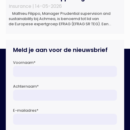
Insurance |
14-05-2026
Mathieu Filippo, Manager Prudential supervision and
sustainability bij Achmea, is benoemd tot lid van
de Europese expertgroep EFRAG (EFRAG SR TEG). Een
belangrijke erkenning van zijn expertise én kennis die hij
voor de Nederlandse verzekeringssector zal inbrengen bij
de ontwikkeling van Europese regels voor
duurzaamheidsrapportages. De expertgroep helpt de
Meld je aan voor de nieuwsbrief
Europese Commissie bij het ontwikkelen van […]
Voornaam
*
Achternaam
*
E-mailadres
*