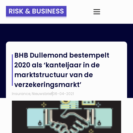
Home
>
Nieuws
>
BHB Dullemond bestempelt 2020 als
BHB Dullemond bestempelt
‘kanteljaar in de marktstructuur van de verzekeringsmarkt’
2020 als ‘kanteljaar in de
marktstructuur van de
verzekeringsmarkt’
Insurance
,
Nieuwsbrief
06-04-2021