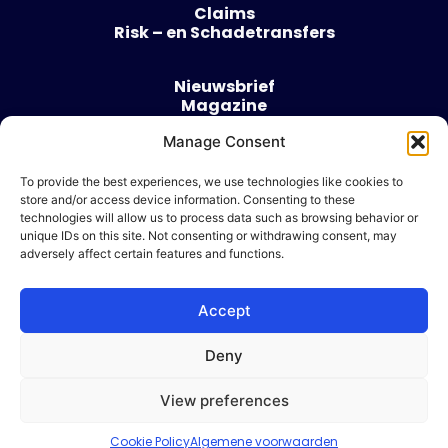
Claims
Risk – en Schadetransfers
Nieuwsbrief
Magazine
Evenementen
Over
Manage Consent
Contact
To provide the best experiences, we use technologies like cookies to
store and/or access device information. Consenting to these
Algemene voorwaarden
technologies will allow us to process data such as browsing behavior or
Cookie beleid
unique IDs on this site. Not consenting or withdrawing consent, may
adversely affect certain features and functions.
Accept
Ik wil adverteren
Deny
© 2026 Risk & Business
View preferences
| Design & Development door
WP Masters
Cookie Policy
Algemene voorwaarden