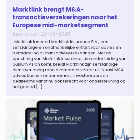
achtergrond zal de groei van de totale premie-inkomsten
wereldwijd naar verwachting afnemen tot 1,3% in reële
Marktlink brengt M&A-
termen in […]
transactieverzekeringen naar het
Europese mid-marketsegment
Insurance |
23-06-2026
Marktlink lanceert Marktlink Insurance B.V., een
zelfstandige en onafhankelijke entiteit voor advies en
bemiddeling bij transactieverzekeringen. Met de
oprichting van Marktlink Insurance, die onder leiding van
Gülsüm Aslan komt, breidt Marktlink zijn zelfstandige
dienstverlening rond overnames verder uit. Naast M&A-
advies kunnen ondernemers, investeerders en
dealteams vanaf nu ook terecht voor ondersteuning op
het gebied […]