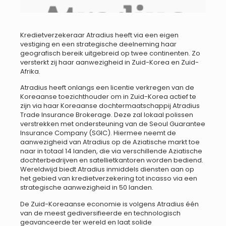
Kredietverzekeraar Atradius heeft via een eigen
vestiging en een strategische deelneming haar
geografisch bereik uitgebreid op twee continenten. Zo
versterkt zij haar aanwezigheid in Zuid-Korea en Zuid-
Afrika.
Atradius heeft onlangs een licentie verkregen van de
Koreaanse toezichthouder om in Zuid-Korea actief te
zijn via haar Koreaanse dochtermaatschappij Atradius
Trade Insurance Brokerage. Deze zal lokaal polissen
verstrekken met ondersteuning van de Seoul Guarantee
Insurance Company (SGIC). Hiermee neemt de
aanwezigheid van Atradius op de Aziatische markt toe
naar in totaal 14 landen, die via verschillende Aziatische
dochterbedrijven en satellietkantoren worden bediend.
Wereldwijd biedt Atradius inmiddels diensten aan op
het gebied van kredietverzekering tot incasso via een
strategische aanwezigheid in 50 landen.
De Zuid-Koreaanse economie is volgens Atradius één
van de meest gediversifieerde en technologisch
geavanceerde ter wereld en laat solide