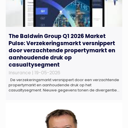
The Baldwin Group Q1 2026 Market
Pulse: Verzekeringsmarkt versnippert
door verzachtende propertymarkt en
aanhoudende druk op
casualtysegment
Insurance |
19-05-2026
De verzekeringsmarkt versnippert door een verzachtende
propertymarkt en aanhoudende druk op het
casualtysegment. Nieuwe gegevens tonen de divergentie
tussen de verschillende zakelijke verzekeringsproducten
sinds de lancering van het rapport in 2024 en de groeiende
behoefte aan een holistische risicobeoordeling, zo blijkt uit
het Market Pulse Report voor het eerste kwartaal van 2026
De bedrijfsmatige […]