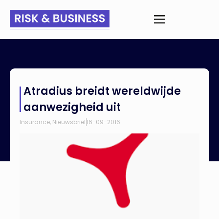
Home
>
Nieuws
>
Atradius breidt wereldwijde aanwezigheid uit
Atradius breidt wereldwijde
aanwezigheid uit
Insurance
,
Nieuwsbrief
16-09-2016