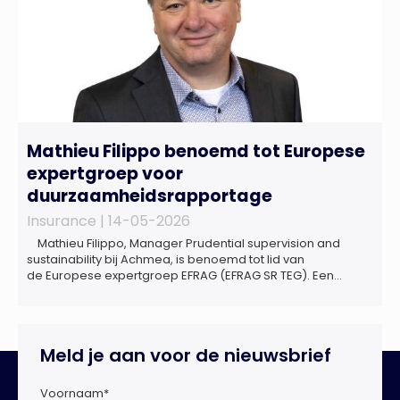
Mathieu Filippo benoemd tot Europese
expertgroep voor
duurzaamheidsrapportage
Insurance |
14-05-2026
Mathieu Filippo, Manager Prudential supervision and
sustainability bij Achmea, is benoemd tot lid van
de Europese expertgroep EFRAG (EFRAG SR TEG). Een
belangrijke erkenning van zijn expertise én kennis die hij
voor de Nederlandse verzekeringssector zal inbrengen bij
de ontwikkeling van Europese regels voor
duurzaamheidsrapportages. De expertgroep helpt de
Meld je aan voor de nieuwsbrief
Europese Commissie bij het ontwikkelen van […]
Voornaam
*