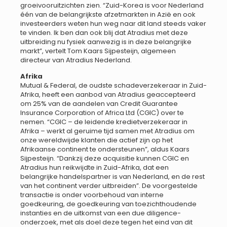
groeivooruitzichten zien. “Zuid-Korea is voor Nederland
één van de belangrijkste afzetmarkten in Azië en ook
investeerders weten hun weg naar dit land steeds vaker
te vinden. Ik ben dan ook blij dat Atradius met deze
uitbreiding nu fysiek aanwezig is in deze belangrijke
markt”, vertelt Tom Kaars Sijpesteijn, algemeen
directeur van Atradius Nederland.
Afrika
Mutual & Federal, de oudste schadeverzekeraar in Zuid-
Afrika, heeft een aanbod van Atradius geaccepteerd
om 25% van de aandelen van Credit Guarantee
Insurance Corporation of Africa Ltd (CGIC) over te
nemen. “CGIC – de leidende kredietverzekeraar in
Afrika – werkt al geruime tijd samen met Atradius om
onze wereldwijde klanten die actief zijn op het
Afrikaanse continent te ondersteunen”, aldus Kaars
Sijpesteijn. “Dankzij deze acquisitie kunnen CGIC en
Atradius hun reikwijdte in Zuid-Afrika, dat een
belangrijke handelspartner is van Nederland, en de rest
van het continent verder uitbreiden”. De voorgestelde
transactie is onder voorbehoud van interne
goedkeuring, de goedkeuring van toezichthoudende
instanties en de uitkomst van een due diligence-
onderzoek, met als doel deze tegen het eind van dit