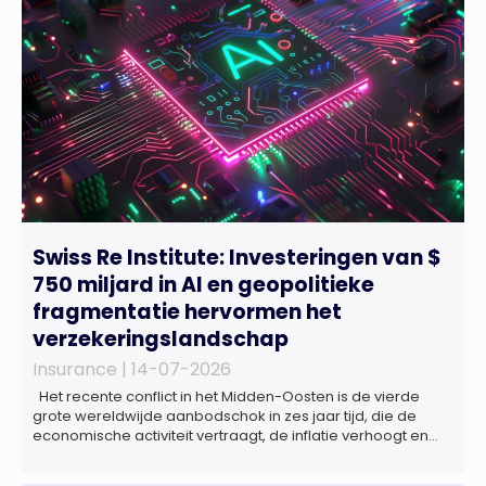
Swiss Re Institute: Investeringen van $
750 miljard in AI en geopolitieke
fragmentatie hervormen het
verzekeringslandschap
Insurance |
14-07-2026
Het recente conflict in het Midden-Oosten is de vierde
grote wereldwijde aanbodschok in zes jaar tijd, die de
economische activiteit vertraagt, de inflatie verhoogt en
een bredere verschuiving naar een meer
gefragmenteerde wereldeconomie versterkt. Tegen deze