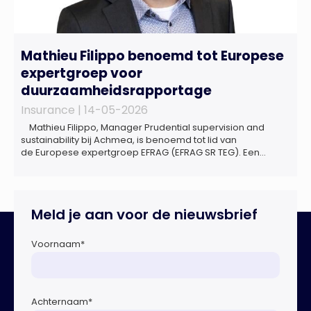
Mathieu Filippo benoemd tot Europese
expertgroep voor
duurzaamheidsrapportage
Insurance |
14-05-2026
Mathieu Filippo, Manager Prudential supervision and
sustainability bij Achmea, is benoemd tot lid van
de Europese expertgroep EFRAG (EFRAG SR TEG). Een
belangrijke erkenning van zijn expertise én kennis die hij
voor de Nederlandse verzekeringssector zal inbrengen bij
de ontwikkeling van Europese regels voor
duurzaamheidsrapportages. De expertgroep helpt de
Meld je aan voor de nieuwsbrief
Europese Commissie bij het ontwikkelen van […]
Voornaam
*
Achternaam
*