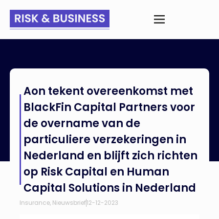
Home
>
Nieuws
>
Aon tekent overeenkomst met BlackFin
Aon tekent overeenkomst met
Capital Partners voor de overname van de particuliere
verzekeringen in Nederland en blijft zich richten op Risk Capital
BlackFin Capital Partners voor
en Human Capital Solutions in Nederland
de overname van de
particuliere verzekeringen in
Nederland en blijft zich richten
op Risk Capital en Human
Capital Solutions in Nederland
Insurance
,
Nieuwsbrief
12-12-2023