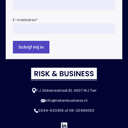
E-mailadres
*
F.J. Ebbensstraat 81, 4007 WJ Tiel
info@riskenbusiness.nl
0344-633356
of
06-20490063