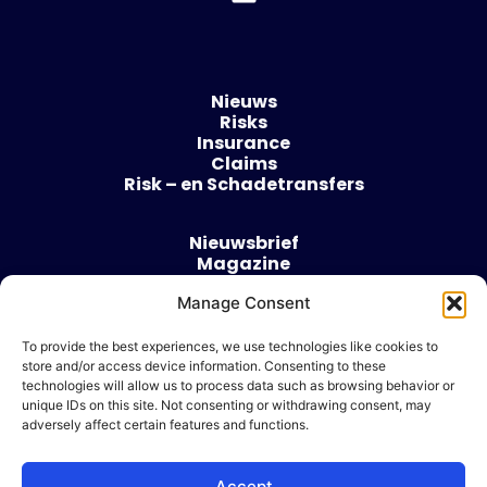
Nieuws
Risks
Insurance
Claims
Risk – en Schadetransfers
Nieuwsbrief
Magazine
Evenementen
Over
Manage Consent
Contact
To provide the best experiences, we use technologies like cookies to
store and/or access device information. Consenting to these
Algemene voorwaarden
technologies will allow us to process data such as browsing behavior or
Cookie beleid
unique IDs on this site. Not consenting or withdrawing consent, may
adversely affect certain features and functions.
Accept