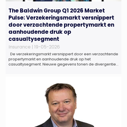
The Baldwin Group Q1 2026 Market
Pulse: Verzekeringsmarkt versnippert
door verzachtende propertymarkt en
aanhoudende druk op
casualtysegment
Insurance |
19-05-2026
De verzekeringsmarkt versnippert door een verzachtende
propertymarkt en aanhoudende druk op het
casualtysegment. Nieuwe gegevens tonen de divergentie
tussen de verschillende zakelijke verzekeringsproducten
sinds de lancering van het rapport in 2024 en de groeiende
behoefte aan een holistische risicobeoordeling, zo blijkt uit
het Market Pulse Report voor het eerste kwartaal van 2026
De bedrijfsmatige […]