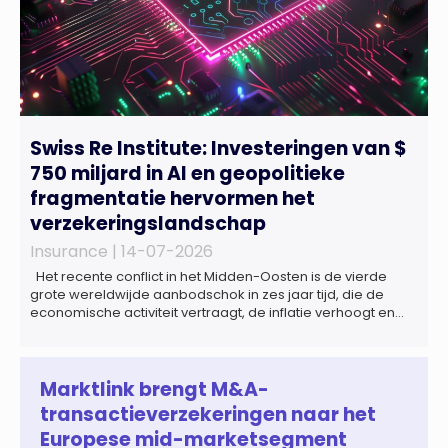
Swiss Re Institute: Investeringen van $
750 miljard in AI en geopolitieke
fragmentatie hervormen het
verzekeringslandschap
Insurance |
14-07-2026
Het recente conflict in het Midden-Oosten is de vierde
grote wereldwijde aanbodschok in zes jaar tijd, die de
economische activiteit vertraagt, de inflatie verhoogt en
een bredere verschuiving naar een meer
gefragmenteerde wereldeconomie versterkt. Tegen deze
achtergrond zal de groei van de totale premie-inkomsten
wereldwijd naar verwachting afnemen tot 1,3% in reële
Marktlink brengt M&A-
termen in […]
transactieverzekeringen naar het
Europese mid-marketsegment