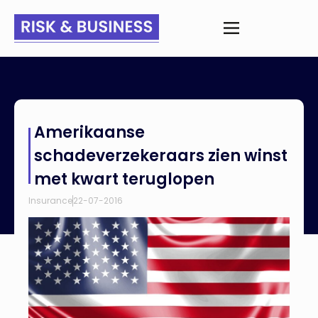
Home
>
Nieuws
>
Amerikaanse schadeverzekeraars zien winst
Amerikaanse
met kwart teruglopen
schadeverzekeraars zien winst
met kwart teruglopen
Insurance
22-07-2016