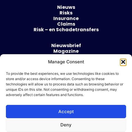
Nieuws
Risks
Insurance
Claims
Risk – en Schadetransfers
Nieuwsbrief
Magazine
Evenementen
Over
Manage Consent
Contact
To provide the best experiences, we use technologies like cookies to
store and/or access device information. Consenting to these
Algemene voorwaarden
technologies will allow us to process data such as browsing behavior or
Cookie beleid
unique IDs on this site. Not consenting or withdrawing consent, may
adversely affect certain features and functions.
Accept
Ik wil adverteren
Deny