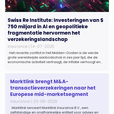
Swiss Re Institute: Investeringen van $
750 miljard in AI en geopolitieke
fragmentatie hervormen het
verzekeringslandschap
Insurance |
14-07-2026
Het recente conflict in het Midden-Oosten is de vierde
grote wereldwijde aanbodschok in zes jaar tijd, die de
economische activiteit vertraagt, de inflatie verhoogt en
een bredere verschuiving naar een meer
gefragmenteerde wereldeconomie versterkt. Tegen deze
achtergrond zal de groei van de totale premie-inkomsten
wereldwijd naar verwachting afnemen tot 1,3% in reële
Marktlink brengt M&A-
termen in […]
transactieverzekeringen naar het
Europese mid-marketsegment
Insurance |
23-06-2026
Marktlink lanceert Marktlink Insurance B.V., een
zelfstandige en onafhankelijke entiteit voor advies en