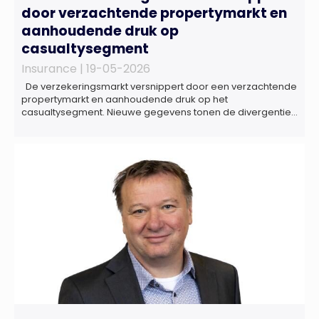
door verzachtende propertymarkt en
aanhoudende druk op
casualtysegment
Insurance |
19-05-2026
De verzekeringsmarkt versnippert door een verzachtende
propertymarkt en aanhoudende druk op het
casualtysegment. Nieuwe gegevens tonen de divergentie
tussen de verschillende zakelijke verzekeringsproducten
sinds de lancering van het rapport in 2024 en de groeiende
behoefte aan een holistische risicobeoordeling, zo blijkt uit
het Market Pulse Report voor het eerste kwartaal van 2026
De bedrijfsmatige […]