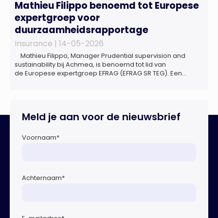
Mathieu Filippo benoemd tot Europese
expertgroep voor
duurzaamheidsrapportage
Insurance |
14-05-2026
Mathieu Filippo, Manager Prudential supervision and
sustainability bij Achmea, is benoemd tot lid van
de Europese expertgroep EFRAG (EFRAG SR TEG). Een
belangrijke erkenning van zijn expertise én kennis die hij
voor de Nederlandse verzekeringssector zal inbrengen bij
de ontwikkeling van Europese regels voor
duurzaamheidsrapportages. De expertgroep helpt de
Meld je aan voor de nieuwsbrief
Europese Commissie bij het ontwikkelen van […]
Voornaam
*
Achternaam
*