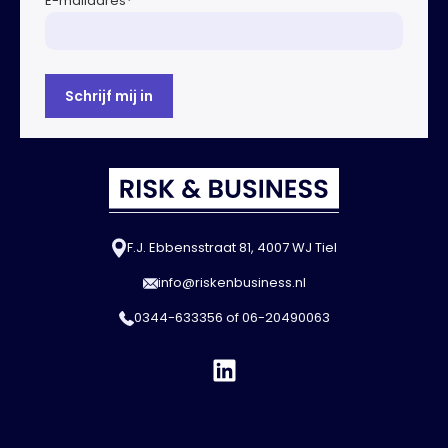
E-mailadres
*
F.J. Ebbensstraat 81, 4007 WJ Tiel
info@riskenbusiness.nl
0344-633356
of
06-20490063