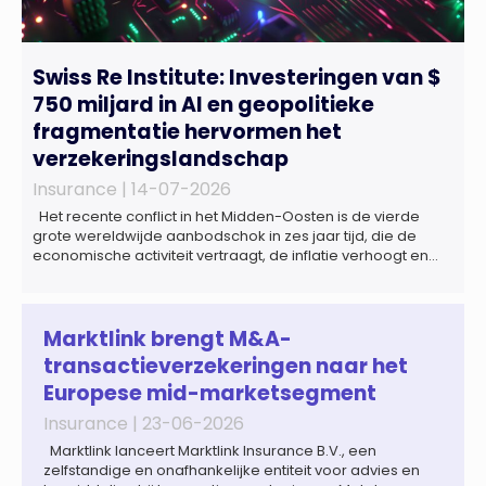
Swiss Re Institute: Investeringen van $
750 miljard in AI en geopolitieke
fragmentatie hervormen het
verzekeringslandschap
Insurance |
14-07-2026
Het recente conflict in het Midden-Oosten is de vierde
grote wereldwijde aanbodschok in zes jaar tijd, die de
economische activiteit vertraagt, de inflatie verhoogt en
een bredere verschuiving naar een meer
gefragmenteerde wereldeconomie versterkt. Tegen deze
achtergrond zal de groei van de totale premie-inkomsten
wereldwijd naar verwachting afnemen tot 1,3% in reële
Marktlink brengt M&A-
termen in […]
transactieverzekeringen naar het
Europese mid-marketsegment
Insurance |
23-06-2026
Marktlink lanceert Marktlink Insurance B.V., een
zelfstandige en onafhankelijke entiteit voor advies en