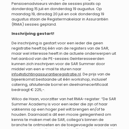
Pensioenadviseurs vinden de sessies plaats op
donderdag 15 juli en donderdag 19 augustus. Op
maandag 19, dinsdag 20 juli en ook donderdag 19
augustus staan de Registermakelaar in Assurantiën
(RMiA) sessies gepland.
Inschrijving gestart!
De inschrijving is gestart voor een ieder die geen
registratie heeft bij één van de registers van de SAR,
maar wel interesse heeft in de actuele onderwerpen uit
het aanbod van de PE-sessies.Geïnteresseerden
kunnen zich inschrijven voor de SAR Summer door
middel van een e-mail te sturen naar
info@stichtingassurantieregistratie.nl
. De prijs van de
bijeenkomst bestaande uit één workshop, inclusief
catering, afsluitende borrel en deelnamecertificaat
bedraagt € 225,-.
Wilco de Haan, voorzitter van het RMiA-register: “De SAR
Summer Academy is voor een ieder die zijn of haar
vakkennis op een hoger peil wilt brengen en/of te
houden. Daarnaast is dit een mooie gelegenheid om
kennis te maken met de SAR, collega’s binnen de
branche te ontmoeten en de toegevoegde waarde van