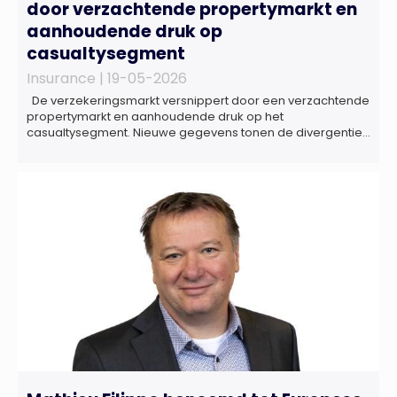
door verzachtende propertymarkt en
aanhoudende druk op
casualtysegment
Insurance |
19-05-2026
De verzekeringsmarkt versnippert door een verzachtende
propertymarkt en aanhoudende druk op het
casualtysegment. Nieuwe gegevens tonen de divergentie
tussen de verschillende zakelijke verzekeringsproducten
sinds de lancering van het rapport in 2024 en de groeiende
behoefte aan een holistische risicobeoordeling, zo blijkt uit
het Market Pulse Report voor het eerste kwartaal van 2026
De bedrijfsmatige […]