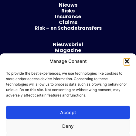
Nieuws
Risks
Insurance
Claims
Risk – en Schadetransfers
Nieuwsbrief
Magazine
Evenementen
Over
Manage Consent
Contact
To provide the best experiences, we use technologies like cookies to
store and/or access device information. Consenting to these
Algemene voorwaarden
technologies will allow us to process data such as browsing behavior or
Cookie beleid
unique IDs on this site. Not consenting or withdrawing consent, may
adversely affect certain features and functions.
Accept
Ik wil adverteren
Deny