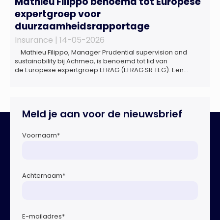
Mathieu Filippo benoemd tot Europese
expertgroep voor
duurzaamheidsrapportage
Insurance |
14-05-2026
Mathieu Filippo, Manager Prudential supervision and
sustainability bij Achmea, is benoemd tot lid van
de Europese expertgroep EFRAG (EFRAG SR TEG). Een
belangrijke erkenning van zijn expertise én kennis die hij
voor de Nederlandse verzekeringssector zal inbrengen bij
de ontwikkeling van Europese regels voor
duurzaamheidsrapportages. De expertgroep helpt de
Meld je aan voor de nieuwsbrief
Europese Commissie bij het ontwikkelen van […]
Voornaam
*
Achternaam
*
E-mailadres
*