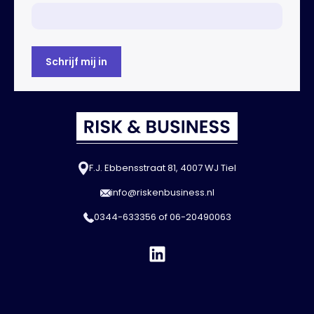
F.J. Ebbensstraat 81, 4007 WJ Tiel
info@riskenbusiness.nl
0344-633356
of
06-20490063