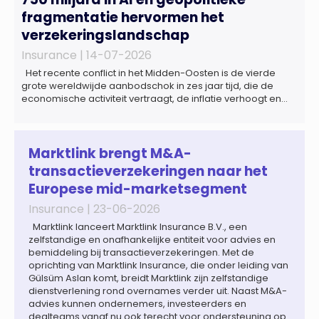
fragmentatie hervormen het
verzekeringslandschap
Insurance |
14-07-2026
Het recente conflict in het Midden-Oosten is de vierde
grote wereldwijde aanbodschok in zes jaar tijd, die de
economische activiteit vertraagt, de inflatie verhoogt en
een bredere verschuiving naar een meer
gefragmenteerde wereldeconomie versterkt. Tegen deze
achtergrond zal de groei van de totale premie-inkomsten
wereldwijd naar verwachting afnemen tot 1,3% in reële
Marktlink brengt M&A-
termen in […]
transactieverzekeringen naar het
Europese mid-marketsegment
Insurance |
23-06-2026
Marktlink lanceert Marktlink Insurance B.V., een
zelfstandige en onafhankelijke entiteit voor advies en
bemiddeling bij transactieverzekeringen. Met de
oprichting van Marktlink Insurance, die onder leiding van
Gülsüm Aslan komt, breidt Marktlink zijn zelfstandige
dienstverlening rond overnames verder uit. Naast M&A-
advies kunnen ondernemers, investeerders en
dealteams vanaf nu ook terecht voor ondersteuning op