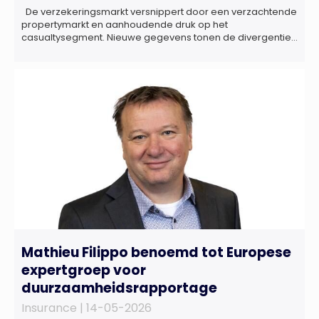
De verzekeringsmarkt versnippert door een verzachtende
propertymarkt en aanhoudende druk op het
casualtysegment. Nieuwe gegevens tonen de divergentie
tussen de verschillende zakelijke verzekeringsproducten
sinds de lancering van het rapport in 2024 en de groeiende
behoefte aan een holistische risicobeoordeling, zo blijkt uit
het Market Pulse Report voor het eerste kwartaal van 2026
De bedrijfsmatige […]
Mathieu Filippo benoemd tot Europese
expertgroep voor
duurzaamheidsrapportage
Insurance |
14-05-2026