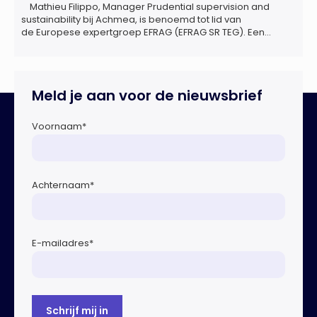
Mathieu Filippo, Manager Prudential supervision and
sustainability bij Achmea, is benoemd tot lid van
de Europese expertgroep EFRAG (EFRAG SR TEG). Een
belangrijke erkenning van zijn expertise én kennis die hij
voor de Nederlandse verzekeringssector zal inbrengen bij
de ontwikkeling van Europese regels voor
duurzaamheidsrapportages. De expertgroep helpt de
Meld je aan voor de nieuwsbrief
Europese Commissie bij het ontwikkelen van […]
Voornaam
*
Achternaam
*
E-mailadres
*