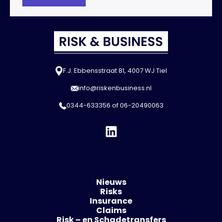
F.J. Ebbensstraat 81, 4007 WJ Tiel
info@riskenbusiness.nl
0344-633356
of
06-20490063
Nieuws
Risks
Insurance
Claims
Risk – en Schadetransfers