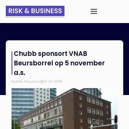
Home
>
Nieuws
>
Chubb sponsort VNAB Beursborrel op 5
Chubb sponsort VNAB
november a.s.
Beursborrel op 5 november
a.s.
Events
,
Insurance
26-10-2018